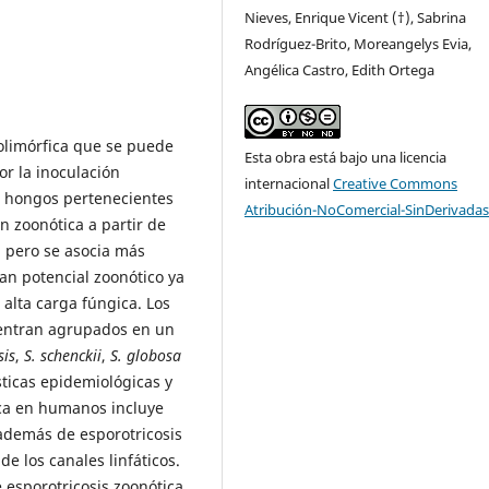
Nieves, Enrique Vicent (†), Sabrina
Rodríguez-Brito, Moreangelys Evia,
Angélica Castro, Edith Ortega
olimórfica que se puede
Esta obra está bajo una licencia
r la inoculación
internacional
Creative Commons
e hongos pertenecientes
Atribución-NoComercial-SinDerivadas
n zoonótica a partir de
, pero se asocia más
an potencial zoonótico ya
alta carga fúngica. Los
cuentran agrupados en un
sis
,
S. schenckii
,
S. globosa
sticas epidemiológicas y
sica en humanos incluye
, además de esporotricosis
e los canales linfáticos.
e esporotricosis zoonótica