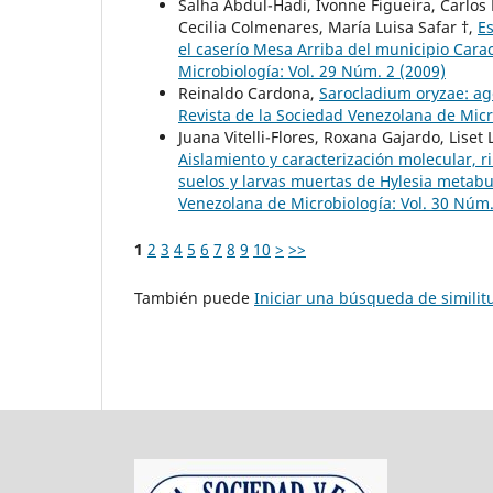
Salha Abdul-Hadi, Ivonne Figueira, Carlos
Cecilia Colmenares, María Luisa Safar †,
Es
el caserío Mesa Arriba del municipio Cara
Microbiología: Vol. 29 Núm. 2 (2009)
Reinaldo Cardona,
Sarocladium oryzae: ag
Revista de la Sociedad Venezolana de Micr
Juana Vitelli-Flores, Roxana Gajardo, Liset
Aislamiento y caracterización molecular, ri
suelos y larvas muertas de Hylesia metabu
Venezolana de Microbiología: Vol. 30 Núm.
1
2
3
4
5
6
7
8
9
10
>
>>
También puede
Iniciar una búsqueda de simili