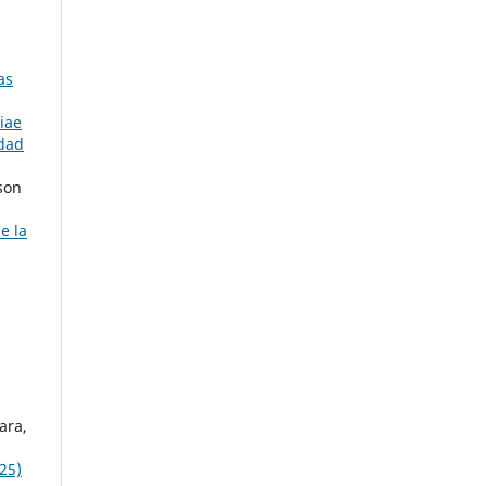
as
iae
edad
son
e la
ara,
25)