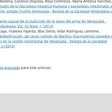
 Madera, Carolina Olaizola, Rosa Contreras, María Antonia Sánchez
tudio de la fasciolosis hepática humana y parasitosis intestinales 
che, estado Trujillo,Venezuela
,
Revista de la Sociedad Venezolana 
ente causal de la pudrición de la vaina del arroz en Venezuela
,
obiología: Vol. 33 Núm. 1 (2013)
 Lage, Ysalexia Fajardo, Blas Dorta, Vidal Rodríguez Lemoine,
botipificación, de cepas nativas de Bacillus thuringiensis aisladas 
s en la región nororiental de Venezuela
,
Revista de la Sociedad
 2 (2010)
tud avanzada
para este artículo.