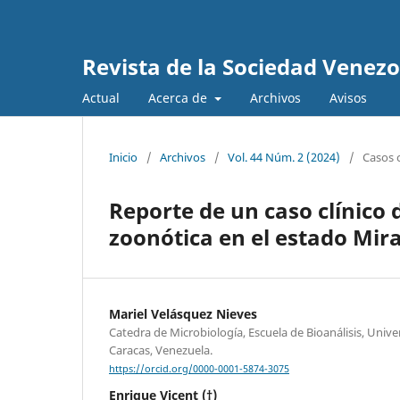
Revista de la Sociedad Venez
Actual
Acerca de
Archivos
Avisos
Inicio
/
Archivos
/
Vol. 44 Núm. 2 (2024)
/
Casos c
Reporte de un caso clínico 
zoonótica en el estado Mi
Mariel Velásquez Nieves
Catedra de Microbiología, Escuela de Bioanálisis, Univ
Caracas, Venezuela.
https://orcid.org/0000-0001-5874-3075
Enrique Vicent (†)