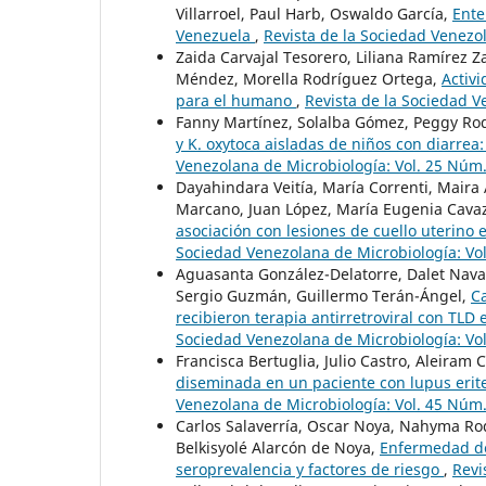
Villarroel, Paul Harb, Oswaldo García,
Ente
Venezuela
,
Revista de la Sociedad Venezo
Zaida Carvajal Tesorero, Liliana Ramírez
Méndez, Morella Rodríguez Ortega,
Activi
para el humano
,
Revista de la Sociedad V
Fanny Martínez, Solalba Gómez, Peggy Rodr
y K. oxytoca aisladas de niños con diarrea:
Venezolana de Microbiología: Vol. 25 Núm.
Dayahindara Veitía, María Correnti, Maira
Marcano, Juan López, María Eugenia Cava
asociación con lesiones de cuello uterino
Sociedad Venezolana de Microbiología: Vol
Aguasanta González-Delatorre, Dalet Navas
Sergio Guzmán, Guillermo Terán-Ángel,
Ca
recibieron terapia antirretroviral con TLD
Sociedad Venezolana de Microbiología: Vol
Francisca Bertuglia, Julio Castro, Aleiram
diseminada en un paciente con lupus erit
Venezolana de Microbiología: Vol. 45 Núm.
Carlos Salaverría, Oscar Noya, Nahyma R
Belkisyolé Alarcón de Noya,
Enfermedad de
seroprevalencia y factores de riesgo
,
Revi