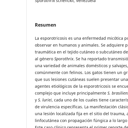
Sporothrix schenckii, Venezuela
Resumen
La esporotricosis es una enfermedad micótica p
observar en humanos y animales. Se adquiere po
traumática en el tejido cutáneo o subcutáneo d
al género
Sporothrix
. Se ha reportado transmisió
una variedad de animales domésticos y salvajes
comúnmente con felinos. Los gatos tienen un gr
que sus lesiones cutáneas suelen presentar una 
agentes etiológicos de la esporotricosis se en
complejo que incluye principalmente
S. brasilien
y
S. luriei
, cada uno de los cuales tiene caracterí
de virulencia específicas. La manifestación clá
una lesión localizada fija en el sitio del trauma
linfocutánea con propagación fúngica a lo largo d
Este caso clínico representa el primer reporte d