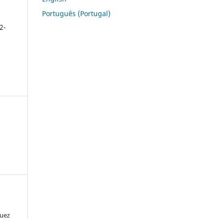
Português (Portugal)
2-
quez