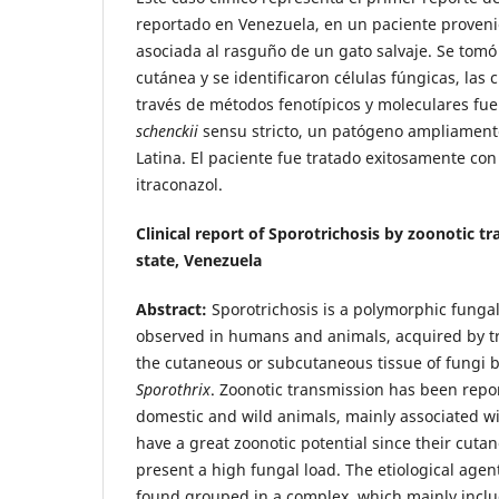
reportado en Venezuela, en un paciente proven
asociada al rasguño de un gato salvaje. Se tomó
cutánea y se identificaron células fúngicas, las 
través de métodos fenotípicos y moleculares fu
schenckii
sensu stricto, un patógeno ampliamen
Latina. El paciente fue tratado exitosamente con
itraconazol.
Clinical report of Sporotrichosis by zoonotic t
state, Venezuela
Abstract:
Sporotrichosis is a polymorphic fungal
observed in humans and animals, acquired by tr
the cutaneous or subcutaneous tissue of fungi 
Sporothrix
. Zoonotic transmission has been repo
domestic and wild animals, mainly associated wit
have a great zoonotic potential since their cuta
present a high fungal load. The etiological agent
found grouped in a complex, which mainly incl