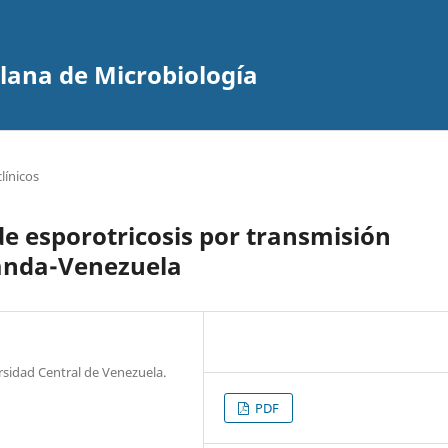
olana de Microbiología
línicos
de esporotricosis por transmisión
randa-Venezuela
ersidad Central de Venezuela.
PDF