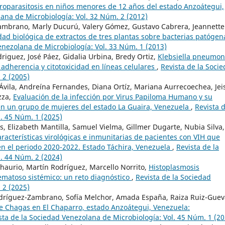
roparasitosis en niños menores de 12 años del estado Anzoátegui,
lana de Microbiología: Vol. 32 Núm. 2 (2012)
 Zambrano, Marly Ducurú, Valery Gómez, Gustavo Cabrera, Jeannette
dad biológica de extractos de tres plantas sobre bacterias patógen
enezolana de Microbiología: Vol. 33 Núm. 1 (2013)
iguez, José Páez, Gidalia Urbina, Bredy Ortiz,
Klebsiella pneumon
 adherencia y citotoxicidad en líneas celulares
,
Revista de la Soci
 2 (2005)
 Ávila, Andreína Fernandes, Diana Ortíz, Mariana Aurrecoechea, Jei
zza,
Evaluación de la infección por Virus Papiloma Humano y su
 en un grupo de mujeres del estado La Guaira, Venezuela
,
Revista d
. 45 Núm. 1 (2025)
, Elizabeth Mantilla, Samuel Vielma, Gillmer Dugarte, Nubia Silva,
racterísticas virológicas e inmunitarias de pacientes con VIH que
 en el periodo 2020-2022. Estado Táchira, Venezuela
,
Revista de la
. 44 Núm. 2 (2024)
 Chaurio, Martín Rodríguez, Marcello Norrito,
Histoplasmosis
ematoso sistémico: un reto diagnóstico
,
Revista de la Sociedad
 2 (2025)
odríguez-Zambrano, Sofía Melchor, Amada España, Raiza Ruiz-Guev
 Chagas en El Chaparro, estado Anzoátegui, Venezuela:
sta de la Sociedad Venezolana de Microbiología: Vol. 45 Núm. 1 (20