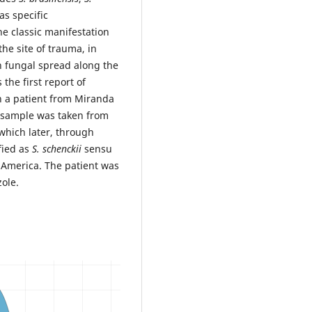
as specific
he classic manifestation
the site of trauma, in
h fungal spread along the
the first report of
in a patient from Miranda
 A sample was taken from
 which later, through
fied as
S. schenckii
sensu
n America. The patient was
zole.