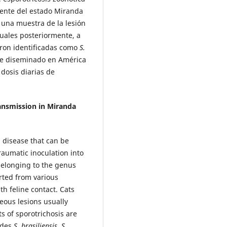
iente del estado Miranda
 una muestra de la lesión
cuales posteriormente, a
eron identificadas como
S.
te diseminado en América
 dosis diarias de
ransmission in Miranda
 disease that can be
aumatic inoculation into
belonging to the genus
rted from various
h feline contact. Cats
neous lesions usually
s of sporotrichosis are
udes
S. brasiliensis
,
S.