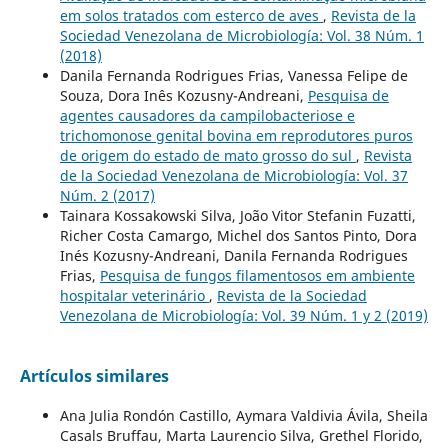
em solos tratados com esterco de aves
,
Revista de la
Sociedad Venezolana de Microbiología: Vol. 38 Núm. 1
(2018)
Danila Fernanda Rodrigues Frias, Vanessa Felipe de
Souza, Dora Inês Kozusny-Andreani,
Pesquisa de
agentes causadores da campilobacteriose e
trichomonose genital bovina em reprodutores puros
de origem do estado de mato grosso do sul
,
Revista
de la Sociedad Venezolana de Microbiología: Vol. 37
Núm. 2 (2017)
Tainara Kossakowski Silva, João Vitor Stefanin Fuzatti,
Richer Costa Camargo, Michel dos Santos Pinto, Dora
Inés Kozusny-Andreani, Danila Fernanda Rodrigues
Frias,
Pesquisa de fungos filamentosos em ambiente
hospitalar veterinário
,
Revista de la Sociedad
Venezolana de Microbiología: Vol. 39 Núm. 1 y 2 (2019)
Artículos similares
Ana Julia Rondón Castillo, Aymara Valdivia Ávila, Sheila
Casals Bruffau, Marta Laurencio Silva, Grethel Florido,