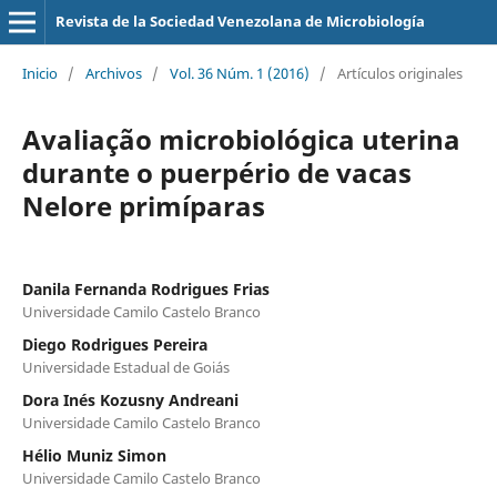
Revista de la Sociedad Venezolana de Microbiología
Inicio
/
Archivos
/
Vol. 36 Núm. 1 (2016)
/
Artículos originales
Avaliação microbiológica uterina
durante o puerpério de vacas
Nelore primíparas
Danila Fernanda Rodrigues Frias
Universidade Camilo Castelo Branco
Diego Rodrigues Pereira
Universidade Estadual de Goiás
Dora Inés Kozusny Andreani
Universidade Camilo Castelo Branco
Hélio Muniz Simon
Universidade Camilo Castelo Branco