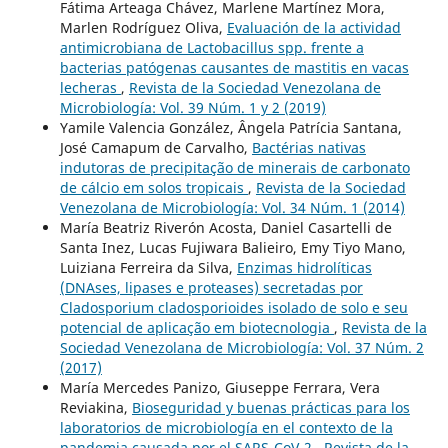
Fátima Arteaga Chávez, Marlene Martínez Mora,
Marlen Rodríguez Oliva,
Evaluación de la actividad
antimicrobiana de Lactobacillus spp. frente a
bacterias patógenas causantes de mastitis en vacas
lecheras
,
Revista de la Sociedad Venezolana de
Microbiología: Vol. 39 Núm. 1 y 2 (2019)
Yamile Valencia González, Ângela Patrícia Santana,
José Camapum de Carvalho,
Bactérias nativas
indutoras de precipitação de minerais de carbonato
de cálcio em solos tropicais
,
Revista de la Sociedad
Venezolana de Microbiología: Vol. 34 Núm. 1 (2014)
María Beatriz Riverón Acosta, Daniel Casartelli de
Santa Inez, Lucas Fujiwara Balieiro, Emy Tiyo Mano,
Luiziana Ferreira da Silva,
Enzimas hidrolíticas
(DNAses, lipases e proteases) secretadas por
Cladosporium cladosporioides isolado de solo e seu
potencial de aplicação em biotecnologia
,
Revista de la
Sociedad Venezolana de Microbiología: Vol. 37 Núm. 2
(2017)
María Mercedes Panizo, Giuseppe Ferrara, Vera
Reviakina,
Bioseguridad y buenas prácticas para los
laboratorios de microbiología en el contexto de la
pandemia causada por el SARS-CoV-2
,
Revista de la