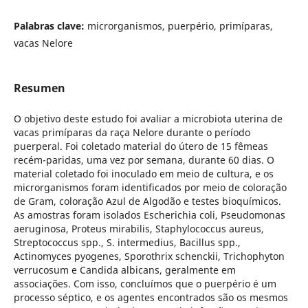
Palabras clave:
microrganismos, puerpério, primíparas,
vacas Nelore
Resumen
O objetivo deste estudo foi avaliar a microbiota uterina de
vacas primíparas da raça Nelore durante o período
puerperal. Foi coletado material do útero de 15 fêmeas
recém-paridas, uma vez por semana, durante 60 dias. O
material coletado foi inoculado em meio de cultura, e os
microrganismos foram identificados por meio de coloração
de Gram, coloração Azul de Algodão e testes bioquímicos.
As amostras foram isolados Escherichia coli, Pseudomonas
aeruginosa, Proteus mirabilis, Staphylococcus aureus,
Streptococcus spp., S. intermedius, Bacillus spp.,
Actinomyces pyogenes, Sporothrix schenckii, Trichophyton
verrucosum e Candida albicans, geralmente em
associações. Com isso, concluímos que o puerpério é um
processo séptico, e os agentes encontrados são os mesmos