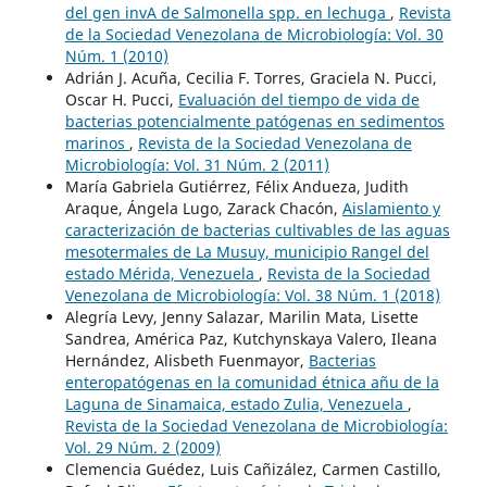
del gen invA de Salmonella spp. en lechuga
,
Revista
de la Sociedad Venezolana de Microbiología: Vol. 30
Núm. 1 (2010)
Adrián J. Acuña, Cecilia F. Torres, Graciela N. Pucci,
Oscar H. Pucci,
Evaluación del tiempo de vida de
bacterias potencialmente patógenas en sedimentos
marinos
,
Revista de la Sociedad Venezolana de
Microbiología: Vol. 31 Núm. 2 (2011)
María Gabriela Gutiérrez, Félix Andueza, Judith
Araque, Ángela Lugo, Zarack Chacón,
Aislamiento y
caracterización de bacterias cultivables de las aguas
mesotermales de La Musuy, municipio Rangel del
estado Mérida, Venezuela
,
Revista de la Sociedad
Venezolana de Microbiología: Vol. 38 Núm. 1 (2018)
Alegría Levy, Jenny Salazar, Marilin Mata, Lisette
Sandrea, América Paz, Kutchynskaya Valero, Ileana
Hernández, Alisbeth Fuenmayor,
Bacterias
enteropatógenas en la comunidad étnica añu de la
Laguna de Sinamaica, estado Zulia, Venezuela
,
Revista de la Sociedad Venezolana de Microbiología:
Vol. 29 Núm. 2 (2009)
Clemencia Guédez, Luis Cañizález, Carmen Castillo,