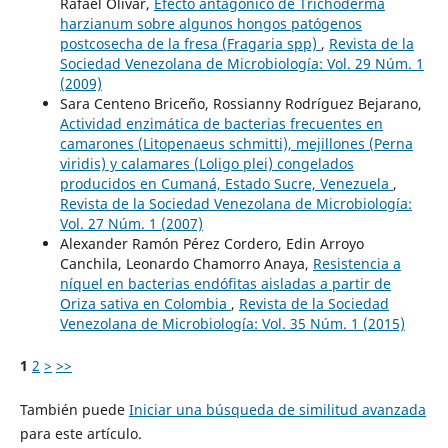
Rafael Olivar,
Efecto antagónico de Trichoderma
harzianum sobre algunos hongos patógenos
postcosecha de la fresa (Fragaria spp)
,
Revista de la
Sociedad Venezolana de Microbiología: Vol. 29 Núm. 1
(2009)
Sara Centeno Briceño, Rossianny Rodríguez Bejarano,
Actividad enzimática de bacterias frecuentes en
camarones (Litopenaeus schmitti), mejillones (Perna
viridis) y calamares (Loligo plei) congelados
producidos en Cumaná, Estado Sucre, Venezuela
,
Revista de la Sociedad Venezolana de Microbiología:
Vol. 27 Núm. 1 (2007)
Alexander Ramón Pérez Cordero, Edin Arroyo
Canchila, Leonardo Chamorro Anaya,
Resistencia a
níquel en bacterias endófitas aisladas a partir de
Oriza sativa en Colombia
,
Revista de la Sociedad
Venezolana de Microbiología: Vol. 35 Núm. 1 (2015)
1
2
>
>>
También puede
Iniciar una búsqueda de similitud avanzada
para este artículo.