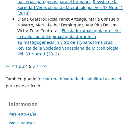
bacterias patógenas para el humano
,
Revista de la
Sociedad Venezolana de Microbiología: Vol. 33 Núm. 1
(2013)
Diana Graterol, Rosa Yanet Arteaga, María Consuelo
Navarro, María Isabel Domínguez, Ana Rita De Lima,
Víctor Tulio Contreras,
El estadio amastigota precede
la evolución del epimastigota durante la
epimastigogénesis in vitro de Trypanosoma cruzi
,
Revista de la Sociedad Venezolana de Microbiología:
Vol. 33 Núm. 1 (2013)
<<
<
1
2
3
4
5
6
7
>
>>
También puede
Iniciar una búsqueda de similitud avanzada
para este artículo.
Información
Para lectores/as
Para autores/as