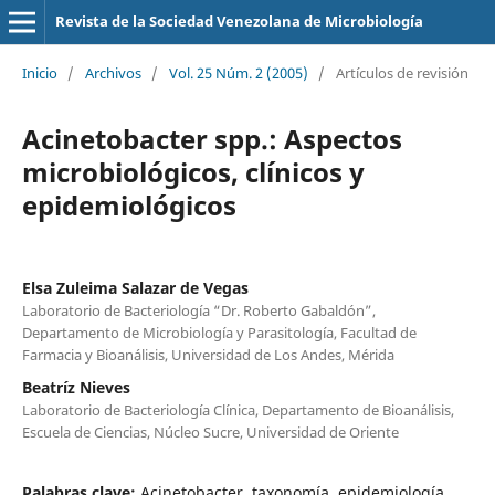
Revista de la Sociedad Venezolana de Microbiología
Inicio
/
Archivos
/
Vol. 25 Núm. 2 (2005)
/
Artículos de revisión
Acinetobacter spp.: Aspectos
microbiológicos, clínicos y
epidemiológicos
Elsa Zuleima Salazar de Vegas
Laboratorio de Bacteriología “Dr. Roberto Gabaldón”,
Departamento de Microbiología y Parasitología, Facultad de
Farmacia y Bioanálisis, Universidad de Los Andes, Mérida
Beatríz Nieves
Laboratorio de Bacteriología Clínica, Departamento de Bioanálisis,
Escuela de Ciencias, Núcleo Sucre, Universidad de Oriente
Palabras clave:
Acinetobacter, taxonomía, epidemiología,