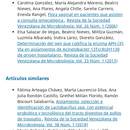
Carolina González, María Alejandra Moreno, Beatriz
Nieves, Ana Flores, Angela Chille, Sarelie Carrero,
Eneida Rangel,
Flora vaginal en pacientes que asisten
a consulta ginecológica
,
Revista de la Sociedad
Venezolana de Microbiología: Vol. 26 Núm. 1 (2006)
Elsa Salazar de Vegas, Beatriz Nieves, Militza Guzmán,
Luzmila Albarado, Indira Lárez, Diorelis González,
Determinación del gen que codifica la enzima APH-(3´)-
VIa en aislamientos de Acinetobacter 13TU:RUH1139
de origen hospitalario
,
Revista de la Sociedad
Venezolana de Microbiología: Vol. 33 Núm. 1 (2013)
Artículos similares
Fátima Arteaga Chávez, Marta Laurencio Silva, Ana
Julia Rondón Castillo, Grethel Milián Florido, Ramón
Bocourt Salabarría,
Aislamiento, selección e
identificación de Lactobacillus spp. con potencial
probiótico y tecnológico del tracto digestivo de pollos
de traspatio
,
Revista de la Sociedad Venezolana de
Microbiología: Vol. 38 Núm. 1 (2018)