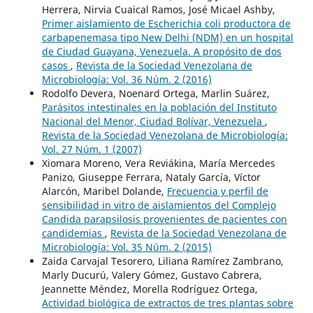
Herrera, Nirvia Cuaical Ramos, José Micael Ashby,
Primer aislamiento de Escherichia coli productora de
carbapenemasa tipo New Delhi (NDM) en un hospital
de Ciudad Guayana, Venezuela. A propósito de dos
casos
,
Revista de la Sociedad Venezolana de
Microbiología: Vol. 36 Núm. 2 (2016)
Rodolfo Devera, Noenard Ortega, Marlin Suárez,
Parásitos intestinales en la población del Instituto
Nacional del Menor, Ciudad Bolívar, Venezuela
,
Revista de la Sociedad Venezolana de Microbiología:
Vol. 27 Núm. 1 (2007)
Xiomara Moreno, Vera Reviákina, María Mercedes
Panizo, Giuseppe Ferrara, Nataly García, Víctor
Alarcón, Maribel Dolande,
Frecuencia y perfil de
sensibilidad in vitro de aislamientos del Complejo
Candida parapsilosis provenientes de pacientes con
candidemias
,
Revista de la Sociedad Venezolana de
Microbiología: Vol. 35 Núm. 2 (2015)
Zaida Carvajal Tesorero, Liliana Ramírez Zambrano,
Marly Ducurú, Valery Gómez, Gustavo Cabrera,
Jeannette Méndez, Morella Rodríguez Ortega,
Actividad biológica de extractos de tres plantas sobre