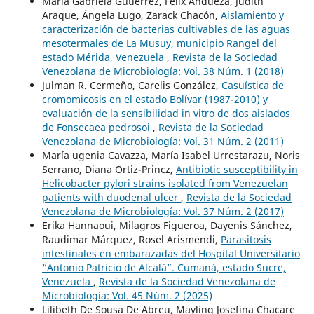
María Gabriela Gutiérrez, Félix Andueza, Judith
Araque, Ángela Lugo, Zarack Chacón,
Aislamiento y
caracterización de bacterias cultivables de las aguas
mesotermales de La Musuy, municipio Rangel del
estado Mérida, Venezuela
,
Revista de la Sociedad
Venezolana de Microbiología: Vol. 38 Núm. 1 (2018)
Julman R. Cermeño, Carelis González,
Casuística de
cromomicosis en el estado Bolívar (1987-2010) y
evaluación de la sensibilidad in vitro de dos aislados
de Fonsecaea pedrosoi
,
Revista de la Sociedad
Venezolana de Microbiología: Vol. 31 Núm. 2 (2011)
María ugenia Cavazza, María Isabel Urrestarazu, Noris
Serrano, Diana Ortiz-Princz,
Antibiotic susceptibility in
Helicobacter pylori strains isolated from Venezuelan
patients with duodenal ulcer
,
Revista de la Sociedad
Venezolana de Microbiología: Vol. 37 Núm. 2 (2017)
Erika Hannaoui, Milagros Figueroa, Dayenis Sánchez,
Raudimar Márquez, Rosel Arismendi,
Parasitosis
intestinales en embarazadas del Hospital Universitario
“Antonio Patricio de Alcalá”. Cumaná, estado Sucre,
Venezuela
,
Revista de la Sociedad Venezolana de
Microbiología: Vol. 45 Núm. 2 (2025)
Lilibeth De Sousa De Abreu, Mayling Josefina Chacare