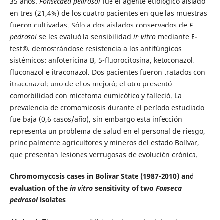
35 años.
Fonsecaea pedrosoi
fue el agente etiológico aislado
en tres (21,4%) de los cuatro pacientes en que las muestras
fueron cultivadas. Sólo a dos aislados conservados de
F.
pedrosoi
se les evaluó la sensibilidad
in vitro
mediante E-
test
®,
demostrándose resistencia a los antifúngicos
sistémicos: anfotericina B, 5-fluorocitosina, ketoconazol,
fluconazol e itraconazol. Dos pacientes fueron tratados con
itraconazol: uno de ellos mejoró; el otro presentó
comorbilidad con micetoma eumicótico y falleció. La
prevalencia de cromomicosis durante el período estudiado
fue baja (0,6 casos/año), sin embargo esta infección
representa un problema de salud en el personal de riesgo,
principalmente agricultores y mineros del estado Bolívar,
que presentan lesiones verrugosas de evolución crónica.
Chromomycosis cases in Bolivar State (1987-2010) and
evaluation of the
in vitro
sensitivity of two
Fonseca
pedrosoi
isolates