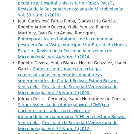
pediátrica, Hospital Universitario “Ruiz y Páez”
,
Revista de la Sociedad Venezolana de Microbiología:
Vol. 30 Núm. 2 (2010)
Jean Carlos José Farías Pinoa, Gladys Liria García,
Rodolfo Antonio Devera, Ytalia Yanitza Blanco
Martínez, Iván Darío Amaya Rodríguez,
Enteroparásitos en habitantes de la comunidad
pesquera Bella Vista, municipio Mariño, estado Nueva
Esparta
,
Revista de la Sociedad Venezolana de
Microbiología: Vol. 44 Núm. 1 (2024)
Rodolfo Devera, Ytalia Blanco, Hecmil González, Lisdet
García,
Parásitos intestinales en lechugas
comercializadas en mercados populares y
supermercados de Ciudad Bolívar, Estado Bolívar,
Venezuela
,
Revista de la Sociedad Venezolana de
Microbiología: Vol. 26 Núm. 2 (2006)
Julman Rosiris Cermeño, Isabel Hernández de Cuesta,
Seroprevalencia de citomegalovirus (CMV) en
pacientes infectados con el virus de
inmunodeficiencia humana (VIH) en el estado Bolívar,
Venezuela
,
Revista de la Sociedad Venezolana de
Microbiología: Vol. 32 Núm. 1 (2012)