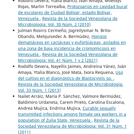
Rodolfo Devera, Ytalia Blanco, Iván Amaya, Mileidys
Rojas, Marlin Torrealba,
Protozoarios en cavidad bucal
de escolares de Ciudad Bolívar, estado Bolívar,
Venezuela
,
Revista de la Sociedad Venezolana de
Microbiología: Vol. 30 Núm. 2 (2010)
Julman Rosiris Cermeño, Jogreilysmar N. Brito-
Obando, Melquisedec A. Bermúdez,
Hongos
dematiáceos en cactáceas y euforbiáceas, aislados en
una zona de baja incidencia de cromomicosis en
Venezuela
,
Revista de la Sociedad Venezolana de
Microbiología: Vol. 41 Núm. 1 y 2 (2021)
Rodolfo Devera, Nayellis Jaimes, Andreina Yánez, Iván
Amaya, Ytalia Blanco, José Mata, Ixora Requena,
Uso
del cultivo en el diagnóstico de Blastocystis sp.
,
Revista de la Sociedad Venezolana de Microbiología:
Vol. 33 Núm. 1 (2013)
Nailet Arráiz, María P. Sánchez, Valmore Bermúdez,
Baldimiro Urdaneta, Carem Prieto, Carolina Escalona,
Andrea Mujica, Endrina Mujica,
Curable sexually
transmitted infections among female sex workers in a
population of Zulia State, Venezuela
,
Revista de la
Sociedad Venezolana de Microbiología: Vol. 31 Núm. 1
(2011)