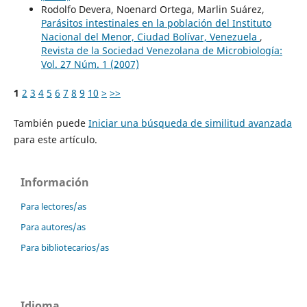
Rodolfo Devera, Noenard Ortega, Marlin Suárez,
Parásitos intestinales en la población del Instituto
Nacional del Menor, Ciudad Bolívar, Venezuela
,
Revista de la Sociedad Venezolana de Microbiología:
Vol. 27 Núm. 1 (2007)
1
2
3
4
5
6
7
8
9
10
>
>>
También puede
Iniciar una búsqueda de similitud avanzada
para este artículo.
Información
Para lectores/as
Para autores/as
Para bibliotecarios/as
Idioma