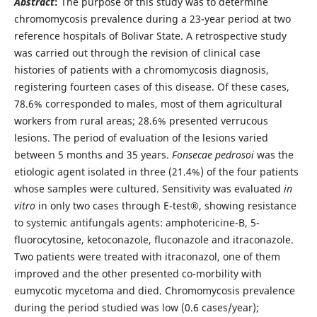
Abstract
:
The purpose of this study was to determine
chromomycosis prevalence during a 23-year period at two
reference hospitals of Bolivar State. A retrospective study
was carried out through the revision of clinical case
histories of patients with a chromomycosis diagnosis,
registering fourteen cases of this disease. Of these cases,
78.6% corresponded to males, most of them agricultural
workers from rural areas; 28.6% presented verrucous
lesions. The period of evaluation of the lesions varied
between 5 months and 35 years.
Fonsecae pedrosoi
was the
etiologic agent isolated in three (21.4%) of the four patients
whose samples were cultured. Sensitivity was evaluated
in
vitro
in only two cases through E-test®, showing resistance
to systemic antifungals agents: amphotericine-B, 5-
fluorocytosine, ketoconazole, fluconazole and itraconazole.
Two patients were treated with itraconazol, one of them
improved and the other presented co-morbility with
eumycotic mycetoma and died. Chromomycosis prevalence
during the period studied was low (0.6 cases/year);