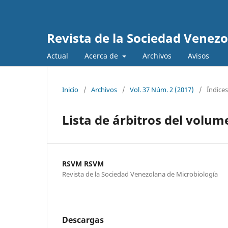
Revista de la Sociedad Venez
Actual
Acerca de
Archivos
Avisos
Inicio
/
Archivos
/
Vol. 37 Núm. 2 (2017)
/
Índices
Lista de árbitros del volum
RSVM RSVM
Revista de la Sociedad Venezolana de Microbiología
Descargas