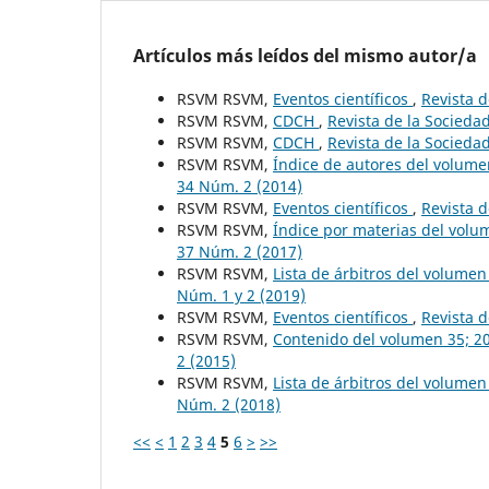
Artículos más leídos del mismo autor/a
RSVM RSVM,
Eventos científicos
,
Revista d
RSVM RSVM,
CDCH
,
Revista de la Socieda
RSVM RSVM,
CDCH
,
Revista de la Socieda
RSVM RSVM,
Índice de autores del volum
34 Núm. 2 (2014)
RSVM RSVM,
Eventos científicos
,
Revista d
RSVM RSVM,
Índice por materias del vol
37 Núm. 2 (2017)
RSVM RSVM,
Lista de árbitros del volume
Núm. 1 y 2 (2019)
RSVM RSVM,
Eventos científicos
,
Revista d
RSVM RSVM,
Contenido del volumen 35; 2
2 (2015)
RSVM RSVM,
Lista de árbitros del volume
Núm. 2 (2018)
<<
<
1
2
3
4
5
6
>
>>