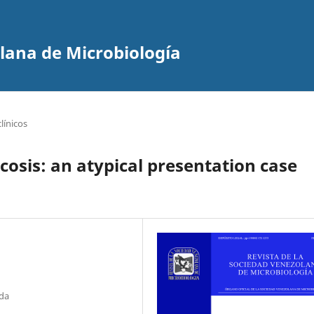
olana de Microbiología
línicos
sis: an atypical presentation case
nda