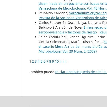
diseminada en un paciente con lupus erit
Venezolana de Microbiología: Vol. 45 Núm.
Reinaldo Cardona,
Sarocladium oryzae: ag
Revista de la Sociedad Venezolana de Micr
Carlos Salaverría, Oscar Noya, Nahyma R
Belkisyolé Alarcón de Noya,
Enfermedad de
seroprevalencia y factores de riesgo
,
Revi
Salha Abdul-Hadi, Ivonne Figueira, Carlos
Cecilia Colmenares, María Luisa Safar †,
Es
el caserío Mesa Arriba del municipio Cara
Microbiología: Vol. 29 Núm. 2 (2009)
1
2
3
4
5
6
7
8
9
10
>
>>
También puede
Iniciar una búsqueda de simili