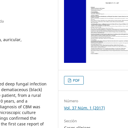
nda
 auricular,
PDF
ed deep fungal infection
y dematiaceous (black)
 patient, from a rural
Número
10 years, and a
 diagnosis of CBM was
Vol. 37 Núm. 1 (2017)
icroscopic culture
ndings confirmed the
Sección
he first case report of
Casos clínicos