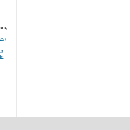
ara,
25)
,
en
de