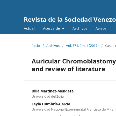
Revista de la Sociedad Venez
Actual
Acerca de
Archivos
Avisos
Inicio
/
Archivos
/
Vol. 37 Núm. 1 (2017)
/
Casos c
Auricular Chromoblastomyco
and review of literature
Dilia Martínez-Méndeza
Universidad del Zulia
Leyla Humbría-García
Universidad Nacional Experimental Francisco de Mira