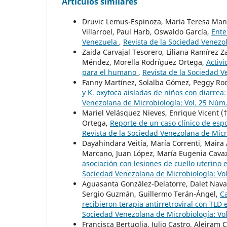
Artículos similares
Druvic Lemus-Espinoza, María Teresa Manis
Villarroel, Paul Harb, Oswaldo García,
Ente
Venezuela
,
Revista de la Sociedad Venezo
Zaida Carvajal Tesorero, Liliana Ramírez
Méndez, Morella Rodríguez Ortega,
Activi
para el humano
,
Revista de la Sociedad V
Fanny Martínez, Solalba Gómez, Peggy Rodr
y K. oxytoca aisladas de niños con diarrea:
Venezolana de Microbiología: Vol. 25 Núm.
Mariel Velásquez Nieves, Enrique Vicent (†
Ortega,
Reporte de un caso clínico de esp
Revista de la Sociedad Venezolana de Micr
Dayahindara Veitía, María Correnti, Maira
Marcano, Juan López, María Eugenia Cava
asociación con lesiones de cuello uterino
Sociedad Venezolana de Microbiología: Vol
Aguasanta González-Delatorre, Dalet Navas
Sergio Guzmán, Guillermo Terán-Ángel,
Ca
recibieron terapia antirretroviral con TLD
Sociedad Venezolana de Microbiología: Vol
Francisca Bertuglia, Julio Castro, Aleiram