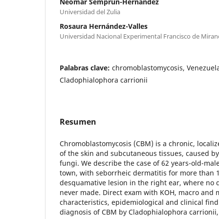
Neomar Semprún-Hernández
Universidad del Zulia
Rosaura Hernández-Valles
Universidad Nacional Experimental Francisco de Mira
Palabras clave:
chromoblastomycosis, Venezuela,
Cladophialophora carrionii
Resumen
Chromoblastomycosis (CBM) is a chronic, localiz
of the skin and subcutaneous tissues, caused b
fungi. We describe the case of 62 years-old-male
town, with seborrheic dermatitis for more than 
desquamative lesion in the right ear, where no
never made. Direct exam with KOH, macro and m
characteristics, epidemiological and clinical fi
diagnosis of CBM by Cladophialophora carrionii, t