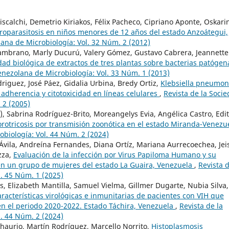
calchi, Demetrio Kiriakos, Félix Pacheco, Cipriano Aponte, Oskari
roparasitosis en niños menores de 12 años del estado Anzoátegui,
lana de Microbiología: Vol. 32 Núm. 2 (2012)
 Zambrano, Marly Ducurú, Valery Gómez, Gustavo Cabrera, Jeannette
dad biológica de extractos de tres plantas sobre bacterias patógen
enezolana de Microbiología: Vol. 33 Núm. 1 (2013)
iguez, José Páez, Gidalia Urbina, Bredy Ortiz,
Klebsiella pneumon
 adherencia y citotoxicidad en líneas celulares
,
Revista de la Soci
 2 (2005)
), Sabrina Rodríguez-Brito, Moreangelys Evia, Angélica Castro, Edi
orotricosis por transmisión zoonótica en el estado Miranda-Venez
obiología: Vol. 44 Núm. 2 (2024)
 Ávila, Andreína Fernandes, Diana Ortíz, Mariana Aurrecoechea, Jei
zza,
Evaluación de la infección por Virus Papiloma Humano y su
 en un grupo de mujeres del estado La Guaira, Venezuela
,
Revista d
. 45 Núm. 1 (2025)
, Elizabeth Mantilla, Samuel Vielma, Gillmer Dugarte, Nubia Silva,
racterísticas virológicas e inmunitarias de pacientes con VIH que
 en el periodo 2020-2022. Estado Táchira, Venezuela
,
Revista de la
. 44 Núm. 2 (2024)
 Chaurio, Martín Rodríguez, Marcello Norrito,
Histoplasmosis