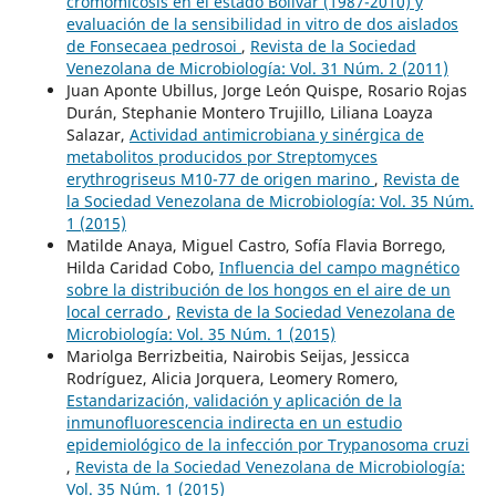
cromomicosis en el estado Bolívar (1987-2010) y
evaluación de la sensibilidad in vitro de dos aislados
de Fonsecaea pedrosoi
,
Revista de la Sociedad
Venezolana de Microbiología: Vol. 31 Núm. 2 (2011)
Juan Aponte Ubillus, Jorge León Quispe, Rosario Rojas
Durán, Stephanie Montero Trujillo, Liliana Loayza
Salazar,
Actividad antimicrobiana y sinérgica de
metabolitos producidos por Streptomyces
erythrogriseus M10-77 de origen marino
,
Revista de
la Sociedad Venezolana de Microbiología: Vol. 35 Núm.
1 (2015)
Matilde Anaya, Miguel Castro, Sofía Flavia Borrego,
Hilda Caridad Cobo,
Influencia del campo magnético
sobre la distribución de los hongos en el aire de un
local cerrado
,
Revista de la Sociedad Venezolana de
Microbiología: Vol. 35 Núm. 1 (2015)
Mariolga Berrizbeitia, Nairobis Seijas, Jessicca
Rodríguez, Alicia Jorquera, Leomery Romero,
Estandarización, validación y aplicación de la
inmunofluorescencia indirecta en un estudio
epidemiológico de la infección por Trypanosoma cruzi
,
Revista de la Sociedad Venezolana de Microbiología:
Vol. 35 Núm. 1 (2015)