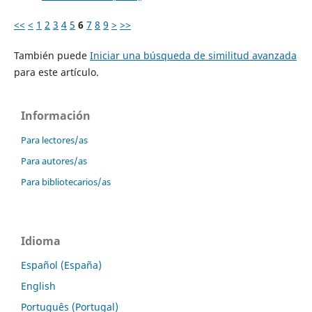
<<
<
1
2
3
4
5
6
7
8
9
>
>>
También puede
Iniciar una búsqueda de similitud avanzada
para este artículo.
Información
Para lectores/as
Para autores/as
Para bibliotecarios/as
Idioma
Español (España)
English
Português (Portugal)