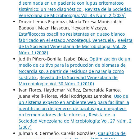
diseminada en un paciente con lupus eritematoso
sistémico: un reto diagnóstico
,
Revista de la Sociedad
Venezolana de Microbiología: Vol. 45 Núm. 2 (2025)
Druvic Lemus Espinoza, María Teresa Maniscalchi
Badaoui, Mazn Hassoun, Heycarid Vizcaya,
Estafilococos oxacilino resistentes en queso blanco
fabricado en el estado Anzoátegui, Venezuela
,
Revista
de la Sociedad Venezolana de Microbiología: Vol. 28
Núm. 1 (2008)
Judith Piñero-Bonilla, Isabel Díaz,
Optimización de un
medio de cultivo para la producción de biomasa de
Nocardia sp. a partir de residuos de naranja como
sustrato
,
Revista de la Sociedad Venezolana de
Microbiología: Vol. 30 Núm. 2 (2010)
Ivan Flores, Haydemar Núñez, Esmeralda Ramos,
Juana Vitelli-Flores, Vidal Rodríguez Lemoine,
Uso de
un sistema experto en ambiente web para facilitar la
identificación de géneros de bacilos gramnegativos
no fermentadores de la glucosa
,
Revista de la
Sociedad Venezolana de Microbiología: Vol. 27 Núm. 2
(2007)
Julman R. Cermeño, Carelis González,
Casuística de