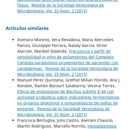
fitasa
,
Revista de la Sociedad Venezolana de
Microbiología: Vol. 33 Núm. 2 (2013)
Artículos similares
Xiomara Moreno, Vera Reviákina, María Mercedes
Panizo, Giuseppe Ferrara, Nataly García, Víctor
Alarcón, Maribel Dolande,
Frecuencia y perfil de
sensibilidad in vitro de aislamientos del Complejo
Candida parapsilosis provenientes de pacientes con
candidemias
,
Revista de la Sociedad Venezolana de
Microbiología: Vol. 35 Núm. 2 (2015)
Manuel Pérez Quintana, Grethel Milian Florido, Ana J.
Rondón, Ramón Bocourt Salabarría, Verena Torres,
Efecto de endosporas de Bacillus subtilis E-44 con
actividad probiótica sobre indicadores fermentativos
en órganos digestivos e inmunológicos de pollos de
engorde
,
Revista de la Sociedad Venezolana de
Microbiología: Vol. 35 Núm. 2 (2015)
Francisca Bertuglia, Julio Castro, Aleiram Chaurio,
Martín Rodríguez, Marcello Norrito,
Histoplasmosis