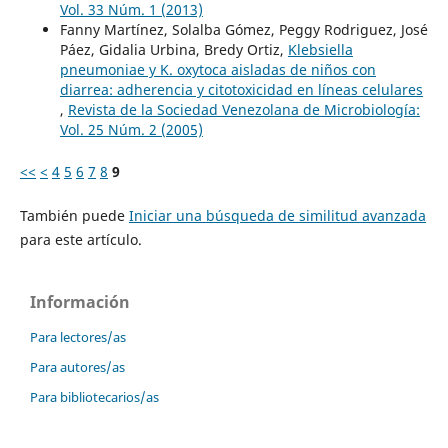
Vol. 33 Núm. 1 (2013)
Fanny Martínez, Solalba Gómez, Peggy Rodriguez, José
Páez, Gidalia Urbina, Bredy Ortiz,
Klebsiella
pneumoniae y K. oxytoca aisladas de niños con
diarrea: adherencia y citotoxicidad en líneas celulares
,
Revista de la Sociedad Venezolana de Microbiología:
Vol. 25 Núm. 2 (2005)
<<
<
4
5
6
7
8
9
También puede
Iniciar una búsqueda de similitud avanzada
para este artículo.
Información
Para lectores/as
Para autores/as
Para bibliotecarios/as