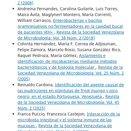
2 (2008)
Andreína Fernandes, Carolina Guilarte, Luis Torres,
Maira Ávila, Maglynert Montero, María Correnti,
William Carrasco,
Enterobacterias y bacilos
gramnegativos no fermentadores en la cavidad bucal
de pacientes VIH+
,
Revista de la Sociedad Venezolana
de Microbiología: Vol. 38 Núm. 2 (2018)
Cohinta Hernández, María F. Correa de Adjounian,
Felipe Zamora, Marcelo Rossi, Susana González Rico,
Raquel Pedroza, María Gómez,
Aislamiento e
identificación de micobacterias mediante métodos
bacteriológicos y de biología molecular
,
Revista de la
Sociedad Venezolana de Microbiología: Vol. 25 Núm. 2
(2005)
Reinaldo Cardona,
Identificación del agente causal de
las pudriciones en plántulas de frijol mungo y pico
negro, en el estado Portuguesa, Venezuela
,
Revista
de la Sociedad Venezolana de Microbiología: Vol. 45
Núm. 2 (2025)
Franca Puccio, Francesca Castejon,
Interacción de la
microbiota intestinal y el sistema inmune de las
mucosas
,
Revista de la Sociedad Venezolana de