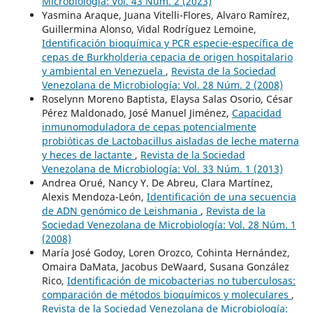
Microbiología: Vol. 43 Núm. 2 (2023)
Yasmina Araque, Juana Vitelli-Flores, Alvaro Ramírez,
Guillermina Alonso, Vidal Rodríguez Lemoine,
Identificación bioquímica y PCR especie-específica de
cepas de Burkholderia cepacia de origen hospitalario
y ambiental en Venezuela
,
Revista de la Sociedad
Venezolana de Microbiología: Vol. 28 Núm. 2 (2008)
Roselynn Moreno Baptista, Elaysa Salas Osorio, César
Pérez Maldonado, José Manuel Jiménez,
Capacidad
inmunomoduladora de cepas potencialmente
probióticas de Lactobacillus aisladas de leche materna
y heces de lactante
,
Revista de la Sociedad
Venezolana de Microbiología: Vol. 33 Núm. 1 (2013)
Andrea Orué, Nancy Y. De Abreu, Clara Martínez,
Alexis Mendoza-León,
Identificación de una secuencia
de ADN genómico de Leishmania
,
Revista de la
Sociedad Venezolana de Microbiología: Vol. 28 Núm. 1
(2008)
María José Godoy, Loren Orozco, Cohinta Hernández,
Omaira DaMata, Jacobus DeWaard, Susana González
Rico,
Identificación de micobacterias no tuberculosas:
comparación de métodos bioquímicos y moleculares
,
Revista de la Sociedad Venezolana de Microbiología: