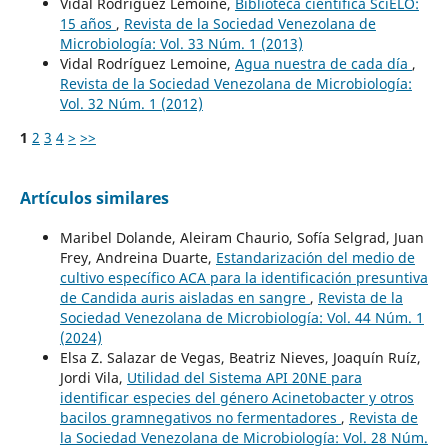
Vidal Rodríguez Lemoine,
Biblioteca científica SciELO:
15 años
,
Revista de la Sociedad Venezolana de
Microbiología: Vol. 33 Núm. 1 (2013)
Vidal Rodríguez Lemoine,
Agua nuestra de cada día
,
Revista de la Sociedad Venezolana de Microbiología:
Vol. 32 Núm. 1 (2012)
1
2
3
4
>
>>
Artículos similares
Maribel Dolande, Aleiram Chaurio, Sofía Selgrad, Juan
Frey, Andreina Duarte,
Estandarización del medio de
cultivo específico ACA para la identificación presuntiva
de Candida auris aisladas en sangre
,
Revista de la
Sociedad Venezolana de Microbiología: Vol. 44 Núm. 1
(2024)
Elsa Z. Salazar de Vegas, Beatriz Nieves, Joaquín Ruíz,
Jordi Vila,
Utilidad del Sistema API 20NE para
identificar especies del género Acinetobacter y otros
bacilos gramnegativos no fermentadores
,
Revista de
la Sociedad Venezolana de Microbiología: Vol. 28 Núm.