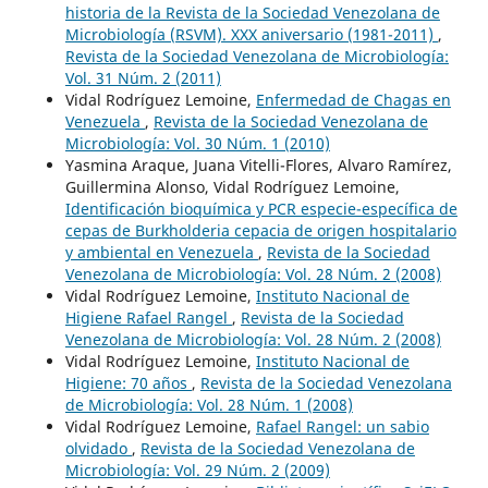
historia de la Revista de la Sociedad Venezolana de
Microbiología (RSVM). XXX aniversario (1981-2011)
,
Revista de la Sociedad Venezolana de Microbiología:
Vol. 31 Núm. 2 (2011)
Vidal Rodríguez Lemoine,
Enfermedad de Chagas en
Venezuela
,
Revista de la Sociedad Venezolana de
Microbiología: Vol. 30 Núm. 1 (2010)
Yasmina Araque, Juana Vitelli-Flores, Alvaro Ramírez,
Guillermina Alonso, Vidal Rodríguez Lemoine,
Identificación bioquímica y PCR especie-específica de
cepas de Burkholderia cepacia de origen hospitalario
y ambiental en Venezuela
,
Revista de la Sociedad
Venezolana de Microbiología: Vol. 28 Núm. 2 (2008)
Vidal Rodríguez Lemoine,
Instituto Nacional de
Higiene Rafael Rangel
,
Revista de la Sociedad
Venezolana de Microbiología: Vol. 28 Núm. 2 (2008)
Vidal Rodríguez Lemoine,
Instituto Nacional de
Higiene: 70 años
,
Revista de la Sociedad Venezolana
de Microbiología: Vol. 28 Núm. 1 (2008)
Vidal Rodríguez Lemoine,
Rafael Rangel: un sabio
olvidado
,
Revista de la Sociedad Venezolana de
Microbiología: Vol. 29 Núm. 2 (2009)