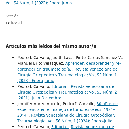
Vol. 54 Núm. 1 (2022): Enero-Junio
Sección
Editorial
Artículos más leídos del mismo autor/a
Pedro I. Carvallo, Judith Layas Pinto, Carlos Sanchez V.,
Manuel Brito Velásquez,
Aprender, desaprender y re-
aprender en traumatología.
,
Revista Venezolana de
Cirugía Ortopédica y Traumatología: Vol. 55 Núm. 1
(2023): Enero-Junio
Pedro I. Carvallo,
Editorial
,
Revista Venezolana de
Cirugía Ortopédica y Traumatología: Vol. 53 Núm. 2
(2021): Julio-Diciembre
Jennifer Abreu Aponte, Pedro I. Carvallo,
30 años de
experiencia en el manejo de tumores óseos. 1984–
2014.
,
Revista Venezolana de Cirugía Ortopédica y
Traumatología: Vol. 56 Núm. 1 (2024): Enero-Julio
Pedro I. Carvallo,
Editorial
,
Revista Venezolana de