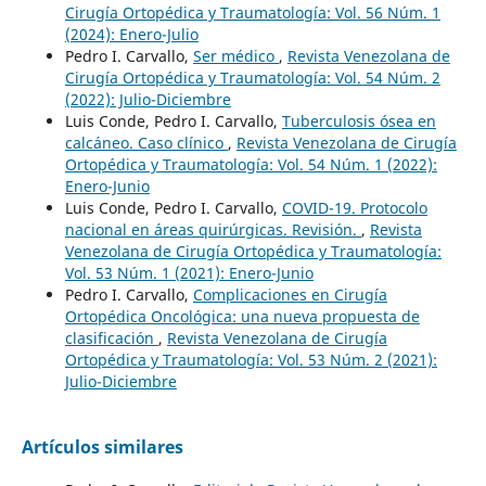
Cirugía Ortopédica y Traumatología: Vol. 56 Núm. 1
(2024): Enero-Julio
Pedro I. Carvallo,
Ser médico
,
Revista Venezolana de
Cirugía Ortopédica y Traumatología: Vol. 54 Núm. 2
(2022): Julio-Diciembre
Luis Conde, Pedro I. Carvallo,
Tuberculosis ósea en
calcáneo. Caso clínico
,
Revista Venezolana de Cirugía
Ortopédica y Traumatología: Vol. 54 Núm. 1 (2022):
Enero-Junio
Luis Conde, Pedro I. Carvallo,
COVID-19. Protocolo
nacional en áreas quirúrgicas. Revisión.
,
Revista
Venezolana de Cirugía Ortopédica y Traumatología:
Vol. 53 Núm. 1 (2021): Enero-Junio
Pedro I. Carvallo,
Complicaciones en Cirugía
Ortopédica Oncológica: una nueva propuesta de
clasificación
,
Revista Venezolana de Cirugía
Ortopédica y Traumatología: Vol. 53 Núm. 2 (2021):
Julio-Diciembre
Artículos similares