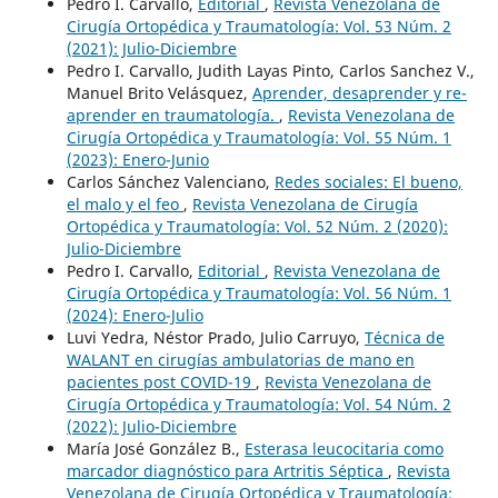
Pedro I. Carvallo,
Editorial
,
Revista Venezolana de
Cirugía Ortopédica y Traumatología: Vol. 53 Núm. 2
(2021): Julio-Diciembre
Pedro I. Carvallo, Judith Layas Pinto, Carlos Sanchez V.,
Manuel Brito Velásquez,
Aprender, desaprender y re-
aprender en traumatología.
,
Revista Venezolana de
Cirugía Ortopédica y Traumatología: Vol. 55 Núm. 1
(2023): Enero-Junio
Carlos Sánchez Valenciano,
Redes sociales: El bueno,
el malo y el feo
,
Revista Venezolana de Cirugía
Ortopédica y Traumatología: Vol. 52 Núm. 2 (2020):
Julio-Diciembre
Pedro I. Carvallo,
Editorial
,
Revista Venezolana de
Cirugía Ortopédica y Traumatología: Vol. 56 Núm. 1
(2024): Enero-Julio
Luvi Yedra, Néstor Prado, Julio Carruyo,
Técnica de
WALANT en cirugías ambulatorias de mano en
pacientes post COVID-19
,
Revista Venezolana de
Cirugía Ortopédica y Traumatología: Vol. 54 Núm. 2
(2022): Julio-Diciembre
María José González B.,
Esterasa leucocitaria como
marcador diagnóstico para Artritis Séptica
,
Revista
Venezolana de Cirugía Ortopédica y Traumatología: