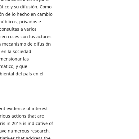
ático y su difusión. Como
ión de lo hecho en cambio
públicos, privados e
consultas a varios
en roces con los actores
 un mecanismo de difusión
 en la sociedad
imensionar las
mático, y que
iental del país en el
ent evidence of interest
rious actions that are
is in 2015 is indicative of
 have numerous research,
iatives that address the