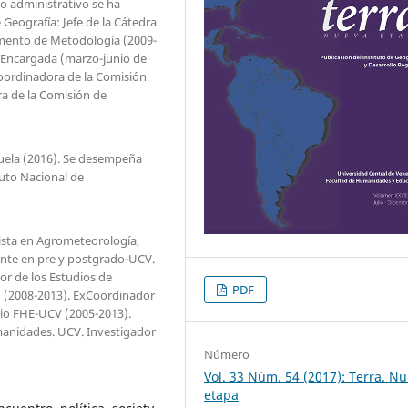
ito administrativo se ha
Geografía: Jefe de la Cátedra
amento de Metodología (2009-
 Encargada (marzo-junio de
oordinadora de la Comisión
ra de la Comisión de
zuela (2016). Se desempeña
tuto Nacional de
lista en Agrometeorología,
cente en pre y postgrado-UCV.
or de los Estudios de
PDF
 (2008-2013). ExCoordinador
orio FHE-UCV (2005-2013).
anidades. UCV. Investigador
Número
Vol. 33 Núm. 54 (2017): Terra. N
etapa