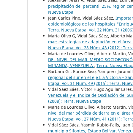
Alexander Arias V., Vidal Sáez Sáez, Eunice 
precipitación del percentil 25%. región c
Nueva Etapa
Jean Carlos Pino, Vidal Sáez Sáez,
Importan
epidemiológicos de los hospitales "Enriqu
Terra. Nueva Etapa: Vol. 22 Núm. 31 (2006
María Olivo G, Vidal Sáez Sáez, Alberto Mar
mar: estrategias de adaptación en el áre
Nueva Etapa: Vol. 28 Núm. 43 (2012): Terr
María de Lourdes Olivo, Alberto Martín, Vi
DEL NIVEL DEL MAR. MEDIO SOCIOECON
MIRANDA, VENEZUELA
,
Terra. Nueva Etapa
Bárbara Gil, Eunice Siso, Yampierr Jaramil
regional del sur en el eje L a Victoria – 
Etapa: Vol. 31 Núm. 49 (2015): Terra. Nue
Vidal Sáez Sáez, Víctor Hugo Aguilar Lares
Venezuela y el Indice de Oscilación del Su
(2008): Terra. Nueva Etapa
María de Lourdes Olivo, Alberto Martín, Vi
nivel del mar pérdida de tierra en el ár
Nueva Etapa: Vol. 27 Núm. 41 (2011): Terr
Vidal Sáez Sáez, Yasmín Rubio-Palís, Juan
municipio Sifontes, Estado Bolívar, Venez