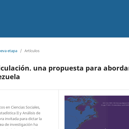
ueva etapa
/
Artículos
ticulación. una propuesta para aborda
ezuela
tos en Ciencias Sociales,
adística II y Análisis de
 invitada para dictar la
ea de investigación ha