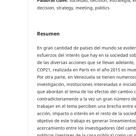
Palabras clave:
sociedad, decisión, estrategia, en
decision, strategy, meeting, politics
Resumen
En gran cantidad de países del mundo se eviden
esfuerzos del interés que hay en la sociedad sob
de las diversas acciones que se llevan adelante,
COP21, realizada en París en el año 2015 es mue
Por otra parte, en Venezuela se tienen numeroso
investigación, instituciones interesadas e inici
que abordan el tema de los efectos del cambio c
contradictoriamente a la vez un gran número de
trabajan en el tema perciben una brecha entre es
acción, impacto o interés en el resto de la socie
objetivo de este trabajo es generar lineamient
acercamiento entre los investigadores (del cambi
políticos (gestores de la cosa pública) como un