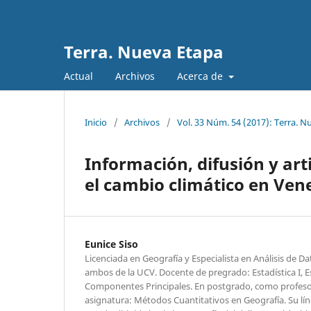
Terra. Nueva Etapa
Actual
Archivos
Acerca de
Inicio
/
Archivos
/
Vol. 33 Núm. 54 (2017): Terra. N
Información, difusión y ar
el cambio climático en Ven
Eunice Siso
Licenciada en Geografía y Especialista en Análisis de Da
ambos de la UCV. Docente de pregrado: Estadística I, Est
Componentes Principales. En postgrado, como profesora
asignatura: Métodos Cuantitativos en Geografía. Su lín