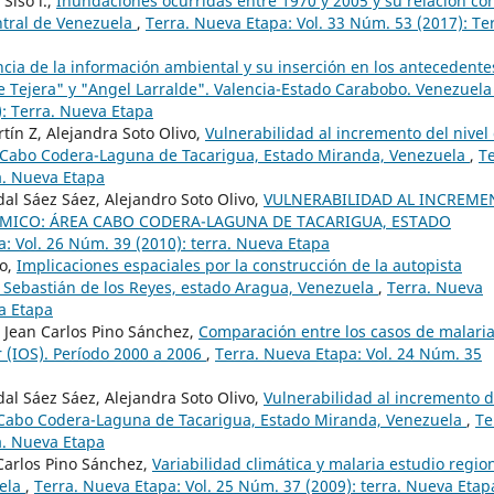
Siso l.,
Inundaciones ocurridas entre 1970 y 2005 y su relación con
entral de Venezuela
,
Terra. Nueva Etapa: Vol. 33 Núm. 53 (2017): Ter
cia de la información ambiental y su inserción en los antecedente
e Tejera" y "Angel Larralde". Valencia-Estado Carabobo. Venezuel
): Terra. Nueva Etapa
tín Z, Alejandra Soto Olivo,
Vulnerabilidad al incremento del nivel 
a Cabo Codera-Laguna de Tacarigua, Estado Miranda, Venezuela
,
Te
a. Nueva Etapa
dal Sáez Sáez, Alejandro Soto Olivo,
VULNERABILIDAD AL INCREME
ÓMICO: ÁREA CABO CODERA-LAGUNA DE TACARIGUA, ESTADO
: Vol. 26 Núm. 39 (2010): terra. Nueva Etapa
lo,
Implicaciones espaciales por la construcción de la autopista
San Sebastián de los Reyes, estado Aragua, Venezuela
,
Terra. Nueva
va Etapa
, Jean Carlos Pino Sánchez,
Comparación entre los casos de malari
r (IOS). Período 2000 a 2006
,
Terra. Nueva Etapa: Vol. 24 Núm. 35
dal Sáez Sáez, Alejandra Soto Olivo,
Vulnerabilidad al incremento d
ea Cabo Codera-Laguna de Tacarigua, Estado Miranda, Venezuela
,
Te
a. Nueva Etapa
 Carlos Pino Sánchez,
Variabilidad climática y malaria estudio region
uela
,
Terra. Nueva Etapa: Vol. 25 Núm. 37 (2009): terra. Nueva Etap