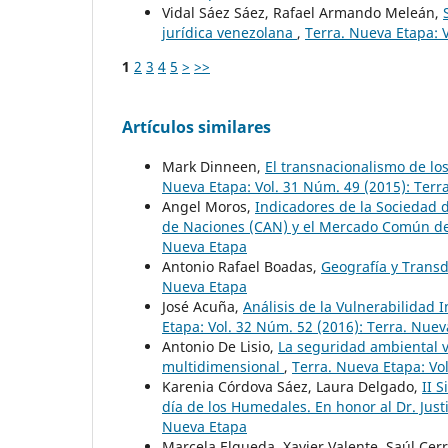
Vidal Sáez Sáez, Rafael Armando Meleán,
jurídica venezolana
,
Terra. Nueva Etapa: 
1
2
3
4
5
>
>>
Artículos similares
Mark Dinneen,
El transnacionalismo de lo
Nueva Etapa: Vol. 31 Núm. 49 (2015): Terr
Angel Moros,
Indicadores de la Sociedad 
de Naciones (CAN) y el Mercado Común 
Nueva Etapa
Antonio Rafael Boadas,
Geografía y Transd
Nueva Etapa
José Acuña,
Análisis de la Vulnerabilidad 
Etapa: Vol. 32 Núm. 52 (2016): Terra. Nue
Antonio De Lisio,
La seguridad ambiental v
multidimensional
,
Terra. Nueva Etapa: Vo
Karenia Córdova Sáez, Laura Delgado,
II 
día de los Humedales. En honor al Dr. Jus
Nueva Etapa
Marcela Elgueda, Xavier Valente, Saúl Cer