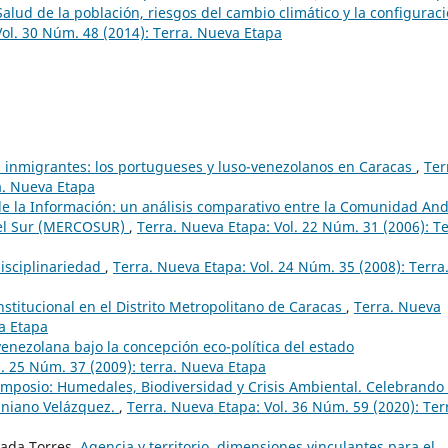
Salud de la población, riesgos del cambio climático y la configurac
Vol. 30 Núm. 48 (2014): Terra. Nueva Etapa
s inmigrantes: los portugueses y luso-venezolanos en Caracas
,
Ter
a. Nueva Etapa
de la Información: un análisis comparativo entre la Comunidad An
del Sur (MERCOSUR)
,
Terra. Nueva Etapa: Vol. 22 Núm. 31 (2006): Te
isciplinariedad
,
Terra. Nueva Etapa: Vol. 24 Núm. 35 (2008): Terra
Institucional en el Distrito Metropolitano de Caracas
,
Terra. Nueva
va Etapa
enezolana bajo la concepción eco-política del estado
l. 25 Núm. 37 (2009): terra. Nueva Etapa
Simposio: Humedales, Biodiversidad y Crisis Ambiental. Celebrando 
tiniano Velázquez.
,
Terra. Nueva Etapa: Vol. 36 Núm. 59 (2020): Ter
rada Torres,
Agencia y territorio, dimensiones vinculantes para el