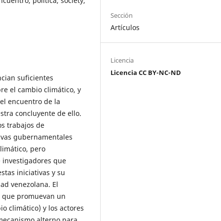
cuentro, política, society,
Sección
Artículos
Licencia
Licencia CC BY-NC-ND
cian suficientes
re el cambio climático, y
 el encuentro de la
stra concluyente de ello.
s trabajos de
ativas gubernamentales
limático, pero
 investigadores que
tas iniciativas y su
dad venezolana. El
os que promuevan un
o climático) y los actores
 mecanismo alterno para