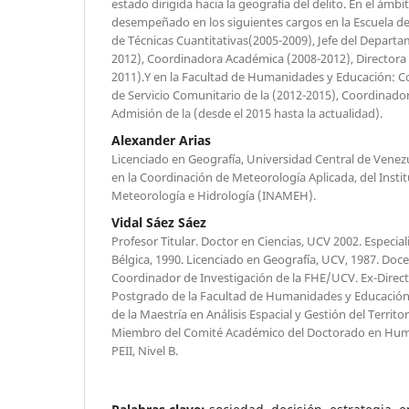
estado dirigida hacia la geografía del delito. En el ámb
desempeñado en los siguientes cargos en la Escuela de 
de Técnicas Cuantitativas(2005-2009), Jefe del Depart
2012), Coordinadora Académica (2008-2012), Directora
2011).Y en la Facultad de Humanidades y Educación: C
de Servicio Comunitario de la (2012-2015), Coordinado
Admisión de la (desde el 2015 hasta la actualidad).
Alexander Arias
Licenciado en Geografía, Universidad Central de Vene
en la Coordinación de Meteorología Aplicada, del Insti
Meteorología e Hidrología (INAMEH).
Vidal Sáez Sáez
Profesor Titular. Doctor en Ciencias, UCV 2002. Especia
Bélgica, 1990. Licenciado en Geografía, UCV, 1987. Do
Coordinador de Investigación de la FHE/UCV. Ex-Direct
Postgrado de la Facultad de Humanidades y Educación
de la Maestría en Análisis Espacial y Gestión del Territ
Miembro del Comité Académico del Doctorado en Hum
PEII, Nivel B.