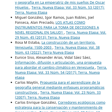
y geografía en La emperatriz de mis sueños De Oscar
Hijuelos
,
Terra. Nueva Etapa: Vol. 33 Núm. 53 (2017):
Terra. Nueva Etapa
Miguel González, Igor Ramos, Juan Robles, Joel
Fonseca, Alan Preciado,
LOS ATLAS COMO
INSTRUMENTOS PARA LA TOMA DE DECISIONES A
NIVEL REGIONAL EN SALUD1
,
Terra. Nueva Etapa: Vol.
29 Núm. 45 (2013): Terra. Nueva Etapa
Rosa M Estaba,
La construcción de un territorio.
Venezuela: 1500-2003
,
Terra. Nueva Etapa: Vol. 38
Núm. 63 (2022): Terra Nueva Etapa
Eunice Siso, Alexander Arias, Vidal Sáez Sáez,
Información, difusión y articulación. una propuesta
para abordar el cambio climático en Venezuela
,
Terra.
Nueva Etapa: Vol. 33 Núm. 54 (2017): Terra. Nueva
etapa
Carlos Maytín,
Propuesta para el aprendizaje de la
geografía general mediante enfoques programáticos
constructivos
,
Terra. Nueva Etapa: Vol. 23 Núm. 33
(2007): Terra. Nueva Etapa
Carlos Enrique González,
Corredores ecológicos como
estrategia para la conservación y mantenimiento de