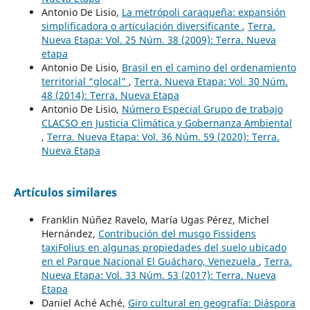
Antonio De Lisio,
La metrópoli caraqueña: expansión
simplificadora o articulación diversificante
,
Terra.
Nueva Etapa: Vol. 25 Núm. 38 (2009): Terra. Nueva
etapa
Antonio De Lisio,
Brasil en el camino del ordenamiento
territorial “glocal”
,
Terra. Nueva Etapa: Vol. 30 Núm.
48 (2014): Terra. Nueva Etapa
Antonio De Lisio,
Número Especial Grupo de trabajo
CLACSO en Justicia Climática y Gobernanza Ambiental
,
Terra. Nueva Etapa: Vol. 36 Núm. 59 (2020): Terra.
Nueva Etapa
Artículos similares
Franklin Núñez Ravelo, María Ugas Pérez, Michel
Hernández,
Contribución del musgo Fissidens
taxiFolius en algunas propiedades del suelo ubicado
en el Parque Nacional El Guácharo, Venezuela
,
Terra.
Nueva Etapa: Vol. 33 Núm. 53 (2017): Terra. Nueva
Etapa
Daniel Aché Aché,
Giro cultural en geografía: Diáspora