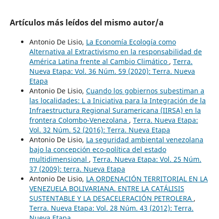
Artículos más leídos del mismo autor/a
Antonio De Lisio,
La Economía Ecología como
Alternativa al Extractivismo en la responsabilidad de
América Latina frente al Cambio Climático
,
Terra.
Nueva Etapa: Vol. 36 Núm. 59 (2020): Terra. Nueva
Etapa
Antonio De Lisio,
Cuando los gobiernos subestiman a
las localidades: L a Iniciativa para la Integración de la
Infraestructura Regional Suramericana (IIRSA) en la
frontera Colombo-Venezolana
,
Terra. Nueva Etapa:
Vol. 32 Núm. 52 (2016): Terra. Nueva Etapa
Antonio De Lisio,
La seguridad ambiental venezolana
bajo la concepción eco-política del estado
multidimensional
,
Terra. Nueva Etapa: Vol. 25 Núm.
37 (2009): terra. Nueva Etapa
Antonio De Lisio,
LA ORDENACIÓN TERRITORIAL EN LA
VENEZUELA BOLIVARIANA. ENTRE LA CATÁLISIS
SUSTENTABLE Y LA DESACELERACIÓN PETROLERA
,
Terra. Nueva Etapa: Vol. 28 Núm. 43 (2012): Terra.
Nueva Etapa