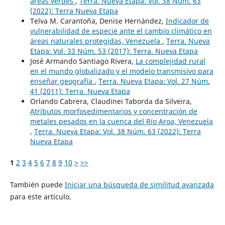
áreas verdes
,
Terra. Nueva Etapa: Vol. 38 Núm. 63
(2022): Terra Nueva Etapa
Telva M. Carantoña, Denise Hernández,
Indicador de
vulnerabilidad de especie ante el cambio climático en
áreas naturales protegidas, Venezuela
,
Terra. Nueva
Etapa: Vol. 33 Núm. 53 (2017): Terra. Nueva Etapa
José Armando Santiago Rivera,
La complejidad rural
en el mundo globalizado y el modelo transmisivo para
enseñar geografía
,
Terra. Nueva Etapa: Vol. 27 Núm.
41 (2011): Terra. Nueva Etapa
Orlando Cabrera, Claudinei Taborda da Silveira,
Atributos morfosedimentarios y concentración de
metales pesados en la cuenca del Río Aroa, Venezuela
,
Terra. Nueva Etapa: Vol. 38 Núm. 63 (2022): Terra
Nueva Etapa
1
2
3
4
5
6
7
8
9
10
>
>>
También puede
Iniciar una búsqueda de similitud avanzada
para este artículo.