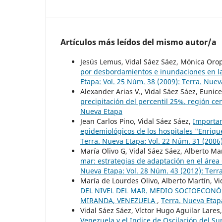
Artículos más leídos del mismo autor/a
Jesús Lemus, Vidal Sáez Sáez, Mónica Oro
por desbordamientos e inundaciones en l
Etapa: Vol. 25 Núm. 38 (2009): Terra. Nue
Alexander Arias V., Vidal Sáez Sáez, Eunice 
precipitación del percentil 25%. región c
Nueva Etapa
Jean Carlos Pino, Vidal Sáez Sáez,
Importan
epidemiológicos de los hospitales "Enriqu
Terra. Nueva Etapa: Vol. 22 Núm. 31 (2006
María Olivo G, Vidal Sáez Sáez, Alberto Mar
mar: estrategias de adaptación en el áre
Nueva Etapa: Vol. 28 Núm. 43 (2012): Terr
María de Lourdes Olivo, Alberto Martín, Vi
DEL NIVEL DEL MAR. MEDIO SOCIOECON
MIRANDA, VENEZUELA
,
Terra. Nueva Etapa
Vidal Sáez Sáez, Víctor Hugo Aguilar Lares
Venezuela y el Indice de Oscilación del Su