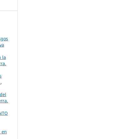
sgos
va
 la
ra.
s
a
,
del
rra.
NTO
a en