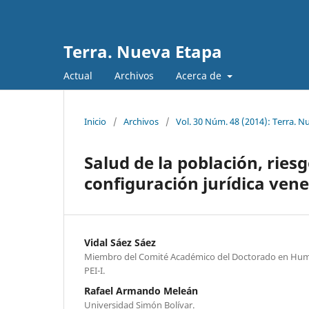
Terra. Nueva Etapa
Actual
Archivos
Acerca de
Inicio
/
Archivos
/
Vol. 30 Núm. 48 (2014): Terra. N
Salud de la población, riesg
configuración jurídica ven
Vidal Sáez Sáez
Miembro del Comité Académico del Doctorado en Hum
PEI-I.
Rafael Armando Meleán
Universidad Simón Bolívar.