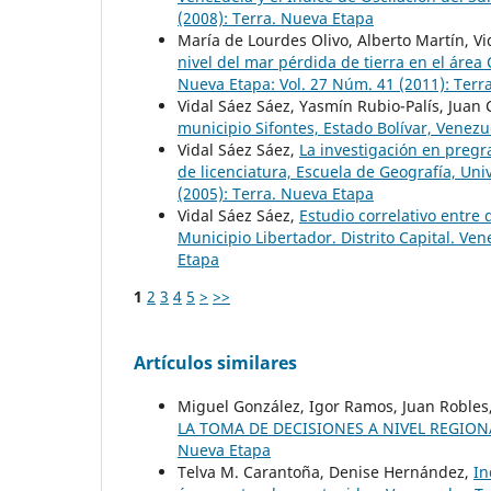
(2008): Terra. Nueva Etapa
María de Lourdes Olivo, Alberto Martín, Vi
nivel del mar pérdida de tierra en el ár
Nueva Etapa: Vol. 27 Núm. 41 (2011): Terr
Vidal Sáez Sáez, Yasmín Rubio-Palís, Juan
municipio Sifontes, Estado Bolívar, Venez
Vidal Sáez Sáez,
La investigación en pregr
de licenciatura, Escuela de Geografía, Un
(2005): Terra. Nueva Etapa
Vidal Sáez Sáez,
Estudio correlativo entre
Municipio Libertador. Distrito Capital. Ve
Etapa
1
2
3
4
5
>
>>
Artículos similares
Miguel González, Igor Ramos, Juan Robles,
LA TOMA DE DECISIONES A NIVEL REGIO
Nueva Etapa
Telva M. Carantoña, Denise Hernández,
In