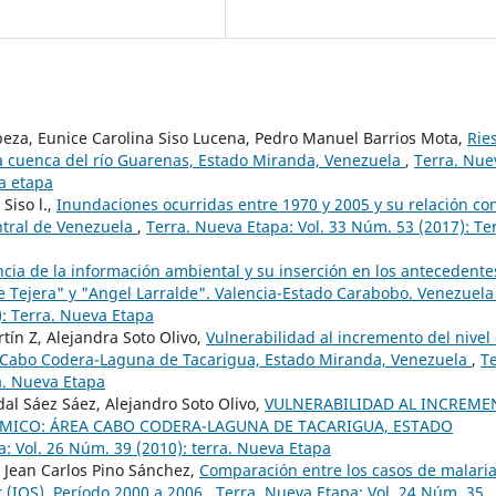
peza, Eunice Carolina Siso Lucena, Pedro Manuel Barrios Mota,
Rie
a cuenca del río Guarenas, Estado Miranda, Venezuela
,
Terra. Nue
va etapa
Siso l.,
Inundaciones ocurridas entre 1970 y 2005 y su relación con
entral de Venezuela
,
Terra. Nueva Etapa: Vol. 33 Núm. 53 (2017): Ter
cia de la información ambiental y su inserción en los antecedente
e Tejera" y "Angel Larralde". Valencia-Estado Carabobo. Venezuel
): Terra. Nueva Etapa
tín Z, Alejandra Soto Olivo,
Vulnerabilidad al incremento del nivel 
a Cabo Codera-Laguna de Tacarigua, Estado Miranda, Venezuela
,
Te
a. Nueva Etapa
dal Sáez Sáez, Alejandro Soto Olivo,
VULNERABILIDAD AL INCREME
ÓMICO: ÁREA CABO CODERA-LAGUNA DE TACARIGUA, ESTADO
: Vol. 26 Núm. 39 (2010): terra. Nueva Etapa
, Jean Carlos Pino Sánchez,
Comparación entre los casos de malari
r (IOS). Período 2000 a 2006
,
Terra. Nueva Etapa: Vol. 24 Núm. 35