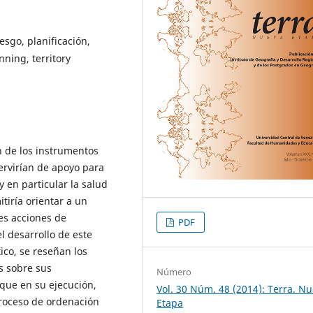
iesgo, planificación,
anning, territory
ón de los instrumentos
servirían de apoyo para
y en particular la salud
tiría orientar a un
les acciones de
PDF
l desarrollo de este
ico, se reseñan los
s sobre sus
Número
 que en su ejecución,
Vol. 30 Núm. 48 (2014): Terra. N
roceso de ordenación
Etapa