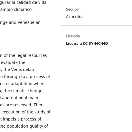
urar la calidad de vida
Sección
cambio climático.
Artículos
change and Venezuelan
Licencia
Licencia CC BY-NC-ND
on of the legal resources
 evaluate the
ly the Venezuelan
go through to a process of
ons of adaptation when
, the climatic change
al and national main
s are reviewed. Then,
 execution of the study of
t impels a process of
he population quality of