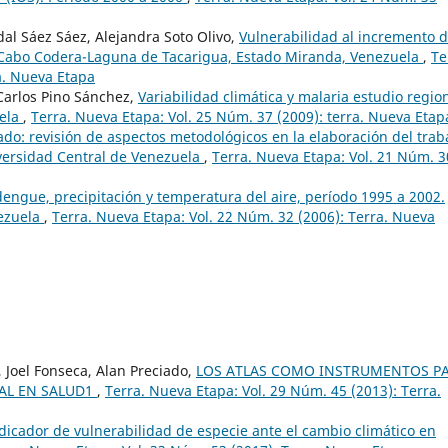
dal Sáez Sáez, Alejandra Soto Olivo,
Vulnerabilidad al incremento d
ea Cabo Codera-Laguna de Tacarigua, Estado Miranda, Venezuela
,
Te
a. Nueva Etapa
 Carlos Pino Sánchez,
Variabilidad climática y malaria estudio region
uela
,
Terra. Nueva Etapa: Vol. 25 Núm. 37 (2009): terra. Nueva Etap
ado: revisión de aspectos metodológicos en la elaboración del trab
iversidad Central de Venezuela
,
Terra. Nueva Etapa: Vol. 21 Núm. 3
 dengue, precipitación y temperatura del aire, período 1995 a 2002.
nezuela
,
Terra. Nueva Etapa: Vol. 22 Núm. 32 (2006): Terra. Nueva
 Joel Fonseca, Alan Preciado,
LOS ATLAS COMO INSTRUMENTOS P
NAL EN SALUD1
,
Terra. Nueva Etapa: Vol. 29 Núm. 45 (2013): Terra.
dicador de vulnerabilidad de especie ante el cambio climático en