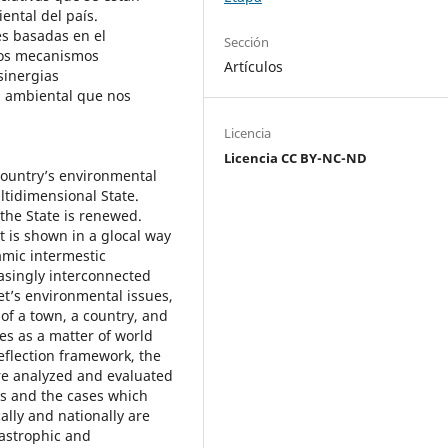
ental del país.
s basadas en el
Sección
los mecanismos
Artículos
sinergias
d ambiental que nos
Licencia
Licencia CC BY-NC-ND
 country’s environmental
ltidimensional State.
the State is renewed.
it is shown in a glocal way
amic intermestic
asingly interconnected
t’s environmental issues,
 of a town, a country, and
es as a matter of world
reflection framework, the
re analyzed and evaluated
ts and the cases which
cally and nationally are
tastrophic and