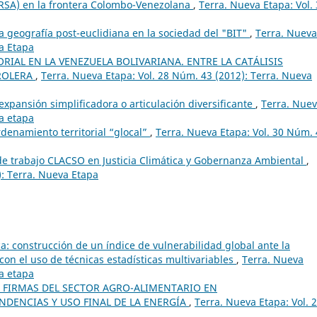
IRSA) en la frontera Colombo-Venezolana
,
Terra. Nueva Etapa: Vol.
 geografía post-euclidiana en la sociedad del "BIT"
,
Terra. Nueva
va Etapa
RIAL EN LA VENEZUELA BOLIVARIANA. ENTRE LA CATÁLISIS
TROLERA
,
Terra. Nueva Etapa: Vol. 28 Núm. 43 (2012): Terra. Nueva
expansión simplificadora o articulación diversificante
,
Terra. Nue
va etapa
rdenamiento territorial “glocal”
,
Terra. Nueva Etapa: Vol. 30 Núm.
e trabajo CLACSO en Justicia Climática y Gobernanza Ambiental
,
): Terra. Nueva Etapa
: construcción de un índice de vulnerabilidad global ante la
con el uso de técnicas estadísticas multivariables
,
Terra. Nueva
va etapa
N FIRMAS DEL SECTOR AGRO-ALIMENTARIO EN
NDENCIAS Y USO FINAL DE LA ENERGÍA
,
Terra. Nueva Etapa: Vol. 