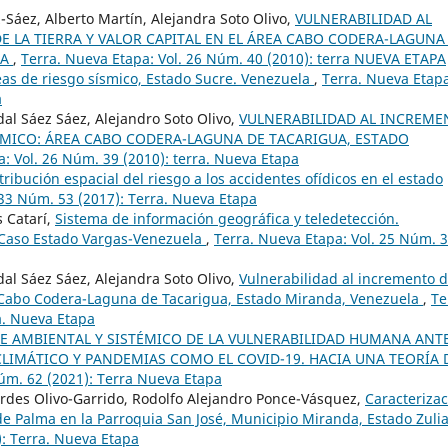
-Sáez, Alberto Martín, Alejandra Soto Olivo,
VULNERABILIDAD AL
E LA TIERRA Y VALOR CAPITAL EN EL ÁREA CABO CODERA-LAGUNA
LA
,
Terra. Nueva Etapa: Vol. 26 Núm. 40 (2010): terra NUEVA ETAPA
as de riesgo sísmico, Estado Sucre. Venezuela
,
Terra. Nueva Etapa
a
dal Sáez Sáez, Alejandro Soto Olivo,
VULNERABILIDAD AL INCREME
ÓMICO: ÁREA CABO CODERA-LAGUNA DE TACARIGUA, ESTADO
: Vol. 26 Núm. 39 (2010): terra. Nueva Etapa
tribución espacial del riesgo a los accidentes ofídicos en el estado
 33 Núm. 53 (2017): Terra. Nueva Etapa
s Catarí,
Sistema de información geográfica y teledetección.
 Caso Estado Vargas-Venezuela
,
Terra. Nueva Etapa: Vol. 25 Núm. 
dal Sáez Sáez, Alejandra Soto Olivo,
Vulnerabilidad al incremento d
ea Cabo Codera-Laguna de Tacarigua, Estado Miranda, Venezuela
,
Te
a. Nueva Etapa
E AMBIENTAL Y SISTÉMICO DE LA VULNERABILIDAD HUMANA ANT
IMÁTICO Y PANDEMIAS COMO EL COVID-19. HACIA UNA TEORÍA 
Núm. 62 (2021): Terra Nueva Etapa
rdes Olivo-Garrido, Rodolfo Alejandro Ponce-Vásquez,
Caracteriza
e Palma en la Parroquia San José, Municipio Miranda, Estado Zuli
): Terra. Nueva Etapa