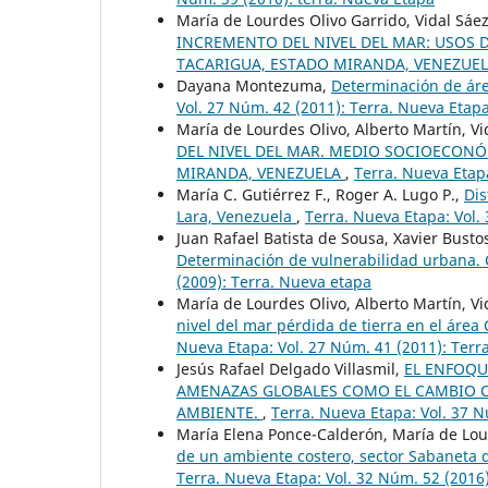
María de Lourdes Olivo Garrido, Vidal Sáez
INCREMENTO DEL NIVEL DEL MAR: USOS D
TACARIGUA, ESTADO MIRANDA, VENEZUE
Dayana Montezuma,
Determinación de áre
Vol. 27 Núm. 42 (2011): Terra. Nueva Etap
María de Lourdes Olivo, Alberto Martín, Vi
DEL NIVEL DEL MAR. MEDIO SOCIOECON
MIRANDA, VENEZUELA
,
Terra. Nueva Etapa
María C. Gutiérrez F., Roger A. Lugo P.,
Dis
Lara, Venezuela
,
Terra. Nueva Etapa: Vol.
Juan Rafael Batista de Sousa, Xavier Busto
Determinación de vulnerabilidad urbana.
(2009): Terra. Nueva etapa
María de Lourdes Olivo, Alberto Martín, Vi
nivel del mar pérdida de tierra en el ár
Nueva Etapa: Vol. 27 Núm. 41 (2011): Terr
Jesús Rafael Delgado Villasmil,
EL ENFOQU
AMENAZAS GLOBALES COMO EL CAMBIO CL
AMBIENTE.
,
Terra. Nueva Etapa: Vol. 37 
María Elena Ponce-Calderón, María de Lou
de un ambiente costero, sector Sabaneta d
Terra. Nueva Etapa: Vol. 32 Núm. 52 (2016