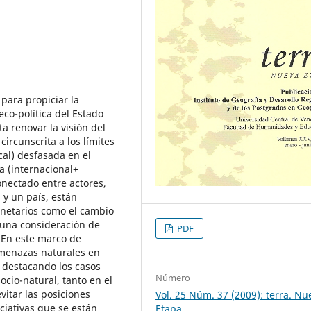
 para propiciar la
co-política del Estado
a renovar la visión del
ircunscrita a los límites
cal) desfasada en el
 (internacional+
nectado entre actores,
 y un país, están
netarios como el cambio
 una consideración de
PDF
. En este marco de
 amenazas naturales en
, destacando los casos
Número
cio-natural, tanto en el
vitar las posiciones
Vol. 25 Núm. 37 (2009): terra. Nu
iciativas que se están
Etapa