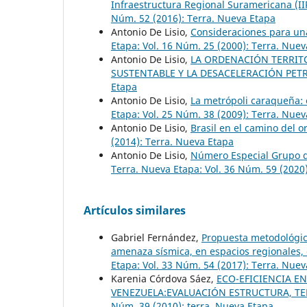
Infraestructura Regional Suramericana (I
Núm. 52 (2016): Terra. Nueva Etapa
Antonio De Lisio,
Consideraciones para una
Etapa: Vol. 16 Núm. 25 (2000): Terra. Nue
Antonio De Lisio,
LA ORDENACIÓN TERRITO
SUSTENTABLE Y LA DESACELERACIÓN PE
Etapa
Antonio De Lisio,
La metrópoli caraqueña: 
Etapa: Vol. 25 Núm. 38 (2009): Terra. Nue
Antonio De Lisio,
Brasil en el camino del o
(2014): Terra. Nueva Etapa
Antonio De Lisio,
Número Especial Grupo d
Terra. Nueva Etapa: Vol. 36 Núm. 59 (2020
Artículos similares
Gabriel Fernández,
Propuesta metodológica
amenaza sísmica, en espacios regionales, 
Etapa: Vol. 33 Núm. 54 (2017): Terra. Nue
Karenia Córdova Sáez,
ECO-EFICIENCIA E
VENEZUELA:EVALUACIÓN ESTRUCTURA, TE
Núm. 39 (2010): terra. Nueva Etapa