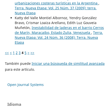
urbanizaciones costeras turísticas en la Argentina
,
Terra. Nueva Etapa: Vol. 25 Núm. 37 (2009): terra.
Nueva Etapa
Katty del Valle Montiel Albornoz, Yendry González
Bravo, Crismar Loaiza Arellano, Edith Luz Gouveia
Muñetón,
Inestabilidad de laderas en el barrio Cerros
de Marín, Maracaibo, Estado Zulia, Venezuela
,
Terra.
Nueva Etapa: Vol. 24 Núm. 36 (2008): Terra. Nueva
Etapa
<<
<
1
2
3
4
5
>
>>
También puede
Iniciar una búsqueda de similitud avanzada
para este artículo.
Open Journal Systems
Idioma