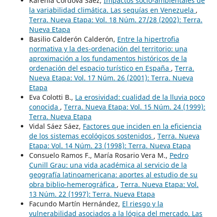
Karenia Córdova Sáez,
Impactos socio-ambientales de
la variabilidad climática. Las sequías en Venezuela
,
Terra. Nueva Etapa: Vol. 18 Núm. 27/28 (2002): Terra.
Nueva Etapa
Basilio Calderón Calderón,
Entre la hipertrofia
normativa y la des-ordenación del territorio: una
aproximación a los fundamentos históricos de la
ordenación del espacio turístico en España
,
Terra.
Nueva Etapa: Vol. 17 Núm. 26 (2001): Terra. Nueva
Etapa
Eva Colotti B.,
La erosividad: cualidad de la lluvia poco
conocida
,
Terra. Nueva Etapa: Vol. 15 Núm. 24 (1999):
Terra. Nueva Etapa
Vidal Sáez Sáez,
Factores que inciden en la eficiencia
de los sistemas ecológicos sostenidos
,
Terra. Nueva
Etapa: Vol. 14 Núm. 23 (1998): Terra. Nueva Etapa
Consuelo Ramos F., María Rosario Vera M.,
Pedro
Cunill Grau: una vida académica al servicio de la
geografía latinoamericana: aportes al estudio de su
obra biblio-hemerográfica
,
Terra. Nueva Etapa: Vol.
13 Núm. 22 (1997): Terra. Nueva Etapa
Facundo Martín Hernández,
El riesgo y la
vulnerabilidad asociados a la lógica del mercado. Las