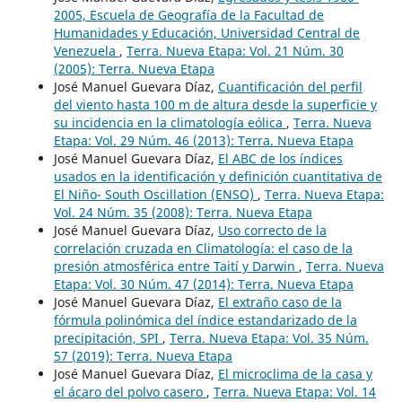
2005, Escuela de Geografía de la Facultad de
Humanidades y Educación, Universidad Central de
Venezuela
,
Terra. Nueva Etapa: Vol. 21 Núm. 30
(2005): Terra. Nueva Etapa
José Manuel Guevara Díaz,
Cuantificación del perfil
del viento hasta 100 m de altura desde la superficie y
su incidencia en la climatología eólica
,
Terra. Nueva
Etapa: Vol. 29 Núm. 46 (2013): Terra. Nueva Etapa
José Manuel Guevara Díaz,
El ABC de los índices
usados en la identificación y definición cuantitativa de
El Niño- South Oscillation (ENSO)
,
Terra. Nueva Etapa:
Vol. 24 Núm. 35 (2008): Terra. Nueva Etapa
José Manuel Guevara Díaz,
Uso correcto de la
correlación cruzada en Climatología: el caso de la
presión atmosférica entre Taití y Darwin
,
Terra. Nueva
Etapa: Vol. 30 Núm. 47 (2014): Terra. Nueva Etapa
José Manuel Guevara Díaz,
El extraño caso de la
fórmula polinómica del índice estandarizado de la
precipitación, SPI
,
Terra. Nueva Etapa: Vol. 35 Núm.
57 (2019): Terra. Nueva Etapa
José Manuel Guevara Díaz,
El microclima de la casa y
el ácaro del polvo casero
,
Terra. Nueva Etapa: Vol. 14