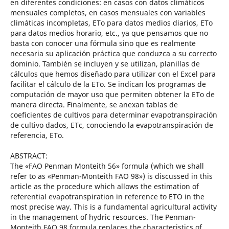
en diferentes condiciones: en casos con datos climáticos
mensuales completos, en casos mensuales con variables
climáticas incompletas, ETo para datos medios diarios, ETo
para datos medios horario, etc., ya que pensamos que no
basta con conocer una fórmula sino que es realmente
necesaria su aplicación práctica que conduzca a su correcto
dominio. También se incluyen y se utilizan, planillas de
cálculos que hemos diseñado para utilizar con el Excel para
facilitar el cálculo de la ETo. Se indican los programas de
computación de mayor uso que permiten obtener la ETo de
manera directa. Finalmente, se anexan tablas de
coeficientes de cultivos para determinar evapotranspiración
de cultivo dados, ETc, conociendo la evapotranspiración de
referencia, ETo.
ABSTRACT:
The «FAO Penman Monteith 56» formula (which we shall
refer to as «Penman-Monteith FAO 98») is discussed in this
article as the procedure which allows the estimation of
referential evapotranspiration in reference to ETO in the
most precise way. This is a fundamental agricultural activity
in the management of hydric resources. The Penman-
Monteith FAO 98 formula replaces the characteristics of