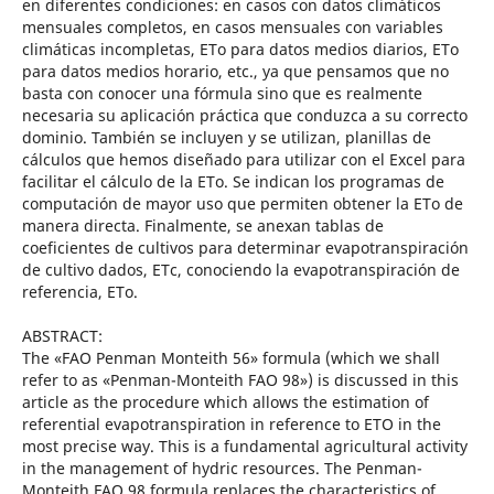
en diferentes condiciones: en casos con datos climáticos
mensuales completos, en casos mensuales con variables
climáticas incompletas, ETo para datos medios diarios, ETo
para datos medios horario, etc., ya que pensamos que no
basta con conocer una fórmula sino que es realmente
necesaria su aplicación práctica que conduzca a su correcto
dominio. También se incluyen y se utilizan, planillas de
cálculos que hemos diseñado para utilizar con el Excel para
facilitar el cálculo de la ETo. Se indican los programas de
computación de mayor uso que permiten obtener la ETo de
manera directa. Finalmente, se anexan tablas de
coeficientes de cultivos para determinar evapotranspiración
de cultivo dados, ETc, conociendo la evapotranspiración de
referencia, ETo.
ABSTRACT:
The «FAO Penman Monteith 56» formula (which we shall
refer to as «Penman-Monteith FAO 98») is discussed in this
article as the procedure which allows the estimation of
referential evapotranspiration in reference to ETO in the
most precise way. This is a fundamental agricultural activity
in the management of hydric resources. The Penman-
Monteith FAO 98 formula replaces the characteristics of