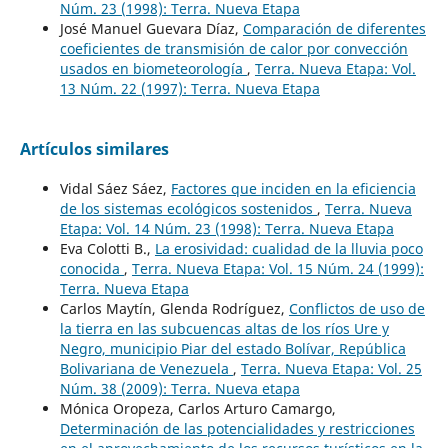
Núm. 23 (1998): Terra. Nueva Etapa
José Manuel Guevara Díaz,
Comparación de diferentes
coeficientes de transmisión de calor por convección
usados en biometeorología
,
Terra. Nueva Etapa: Vol.
13 Núm. 22 (1997): Terra. Nueva Etapa
Artículos similares
Vidal Sáez Sáez,
Factores que inciden en la eficiencia
de los sistemas ecológicos sostenidos
,
Terra. Nueva
Etapa: Vol. 14 Núm. 23 (1998): Terra. Nueva Etapa
Eva Colotti B.,
La erosividad: cualidad de la lluvia poco
conocida
,
Terra. Nueva Etapa: Vol. 15 Núm. 24 (1999):
Terra. Nueva Etapa
Carlos Maytín, Glenda Rodríguez,
Conflictos de uso de
la tierra en las subcuencas altas de los ríos Ure y
Negro, municipio Piar del estado Bolívar, República
Bolivariana de Venezuela
,
Terra. Nueva Etapa: Vol. 25
Núm. 38 (2009): Terra. Nueva etapa
Mónica Oropeza, Carlos Arturo Camargo,
Determinación de las potencialidades y restricciones