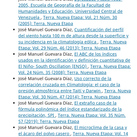
2005, Escuela de Geografía de la Facultad de
Humanidades y Educación, Universidad Central de
Venezuela
,
Terra. Nueva Etapa: Vol. 21 Núm. 30
(2005): Terra. Nueva Etapa
José Manuel Guevara Díaz,
Cuantificación del perfil
del viento hasta 100 m de altura desde la superficie y
su incidencia en la climatología eólica
,
Terra. Nueva
Etapa: Vol. 29 Núm. 46 (2013): Terra. Nueva Etapa
José Manuel Guevara Díaz,
El ABC de los índices
usados en la identificación y definición cuantitativa de
El Niño- South Oscillation (ENSO)
,
Terra. Nueva Etapa:
Vol. 24 Núm. 35 (2008): Terra. Nueva Etapa
José Manuel Guevara Díaz,
Uso correcto de la
correlación cruzada en Climatología: el caso de la
presión atmosférica entre Taití y Darwin
,
Terra. Nueva
Etapa: Vol. 30 Núm. 47 (2014): Terra. Nueva Etapa
José Manuel Guevara Díaz,
El extraño caso de la
fórmula polinómica del índice estandarizado de la
precipitación, SPI
,
Terra. Nueva Etapa: Vol. 35 Núm.
57 (2019): Terra. Nueva Etapa
José Manuel Guevara Díaz,
El microclima de la casa y
el ácaro del polvo casero
,
Terra. Nueva Etapa: Vol. 14