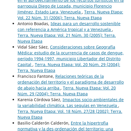
en el aprovechamiento de los recursos turísticos en la
parroquia Diego de Lozada, municipio Florencio
Jiménez, Estado Lara, Venezuela
,
Terra. Nueva Etapa:
Vol. 22 Núm. 31 (2006): Terra. Nueva Etapa
Antonio Boadas,
Ideas para un desarrollo sostenible
con referencia a América tropical y a Venezuela
,
Terra. Nueva Etapa: Vol. 21 Núm. 30 (2005): Terra.
Nueva Etapa
Vidal Sáez Sáez,
Consideraciones sobre Geografía
Médica: estudio de la ocurrencia de casos de dengue,
período 1994-1997, municipio Libertador del Distrito
Capital
,
Terra. Nueva Etapa: Vol. 20 Núm. 29 (2004):
Terra. Nueva Etapa
Francisco Fantone,
Relaciones teóricas de la
ordenación del territorio y el paradigma de desarrollo
de abajo hacia arriba
,
Terra. Nueva Etapa: Vol. 20
Núm. 29 (2004): Terra. Nueva Etapa
Karenia Córdova Sáez,
Impactos socio-ambientales de
la variabilidad climática. Las sequías en Venezuela
,
Terra. Nueva Etapa: Vol. 18 Núm. 27/28 (2002): Terra.
Nueva Etapa
Basilio Calderón Calderón,
Entre la hipertrofia
normativa y la des-ordenación del territorio: una