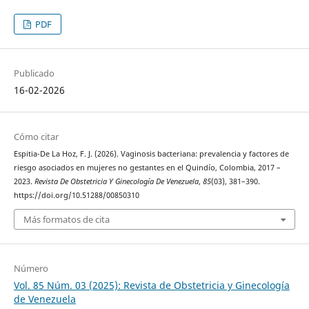
PDF
Publicado
16-02-2026
Cómo citar
Espitia-De La Hoz, F. J. (2026). Vaginosis bacteriana: prevalencia y factores de
riesgo asociados en mujeres no gestantes en el Quindío, Colombia, 2017 –
2023.
Revista De Obstetricia Y Ginecología De Venezuela
,
85
(03), 381–390.
https://doi.org/10.51288/00850310
Más formatos de cita
Número
Vol. 85 Núm. 03 (2025): Revista de Obstetricia y Ginecología
de Venezuela