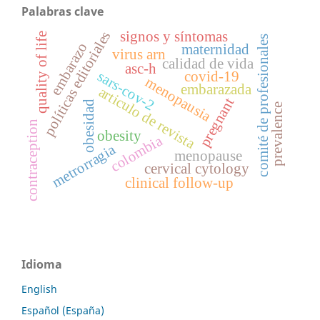
Palabras clave
políticas editoriales
signos y síntomas
quality of life
comité de profesionales
embarazo
maternidad
virus arn
calidad de vida
asc-h
sars-cov-2
covid-19
menopausia
embarazada
articulo de revista
pregnant
obesidad
prevalence
contraception
obesity
colombia
metrorragia
menopause
cervical cytology
clinical follow-up
Idioma
English
Español (España)