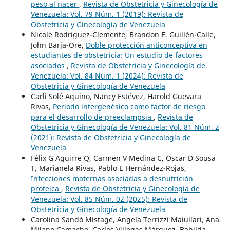
peso al nacer
,
Revista de Obstetricia y Ginecología de
Venezuela: Vol. 79 Núm. 1 (2019): Revista de
Obstetricia y Ginecología de Venezuela
Nicole Rodriguez-Clemente, Brandon E. Guillén-Calle,
John Barja-Ore,
Doble protección anticonceptiva en
estudiantes de obstetricia: Un estudio de factores
asociados
,
Revista de Obstetricia y Ginecología de
Venezuela: Vol. 84 Núm. 1 (2024): Revista de
Obstetricia y Ginecología de Venezuela
Carli Solé Aquino, Nancy Estévez, Harold Guevara
Rivas,
Periodo intergenésico como factor de riesgo
para el desarrollo de preeclampsia
,
Revista de
Obstetricia y Ginecología de Venezuela: Vol. 81 Núm. 2
(2021): Revista de Obstetricia y Ginecología de
Venezuela
Félix G Aguirre Q, Carmen V Medina C, Oscar D Sousa
T, Marianela Rivas, Pablo E Hernández-Rojas,
Infecciones maternas asociadas a desnutrición
proteica
,
Revista de Obstetricia y Ginecología de
Venezuela: Vol. 85 Núm. 02 (2025): Revista de
Obstetricia y Ginecología de Venezuela
Carolina Sandó Mistage, Angela Terrizzi Maiullari, Ana
Milano Camacho, Carlos Villegas Márquez, Bahilda