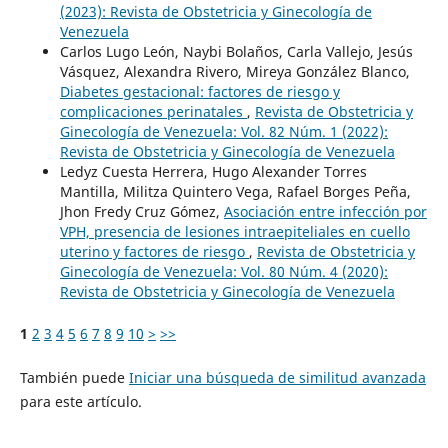
(2023): Revista de Obstetricia y Ginecología de
Venezuela
Carlos Lugo León, Naybi Bolaños, Carla Vallejo, Jesús
Vásquez, Alexandra Rivero, Mireya González Blanco,
Diabetes gestacional: factores de riesgo y
complicaciones perinatales
,
Revista de Obstetricia y
Ginecología de Venezuela: Vol. 82 Núm. 1 (2022):
Revista de Obstetricia y Ginecología de Venezuela
Ledyz Cuesta Herrera, Hugo Alexander Torres
Mantilla, Militza Quintero Vega, Rafael Borges Peña,
Jhon Fredy Cruz Gómez,
Asociación entre infección por
VPH, presencia de lesiones intraepiteliales en cuello
uterino y factores de riesgo
,
Revista de Obstetricia y
Ginecología de Venezuela: Vol. 80 Núm. 4 (2020):
Revista de Obstetricia y Ginecología de Venezuela
1
2
3
4
5
6
7
8
9
10
>
>>
También puede
Iniciar una búsqueda de similitud avanzada
para este artículo.