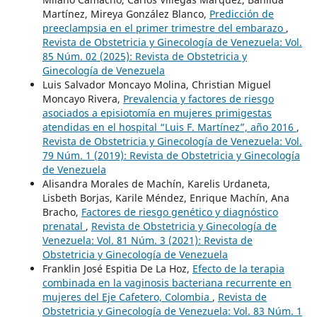
Martínez, Mireya González Blanco,
Predicción de
preeclampsia en el primer trimestre del embarazo
,
Revista de Obstetricia y Ginecología de Venezuela: Vol.
85 Núm. 02 (2025): Revista de Obstetricia y
Ginecología de Venezuela
Luis Salvador Moncayo Molina, Christian Miguel
Moncayo Rivera,
Prevalencia y factores de riesgo
asociados a episiotomía en mujeres primigestas
atendidas en el hospital “Luis F. Martínez”, año 2016
,
Revista de Obstetricia y Ginecología de Venezuela: Vol.
79 Núm. 1 (2019): Revista de Obstetricia y Ginecología
de Venezuela
Alisandra Morales de Machín, Karelis Urdaneta,
Lisbeth Borjas, Karile Méndez, Enrique Machín, Ana
Bracho,
Factores de riesgo genético y diagnóstico
prenatal
,
Revista de Obstetricia y Ginecología de
Venezuela: Vol. 81 Núm. 3 (2021): Revista de
Obstetricia y Ginecología de Venezuela
Franklin José Espitia De La Hoz,
Efecto de la terapia
combinada en la vaginosis bacteriana recurrente en
mujeres del Eje Cafetero, Colombia
,
Revista de
Obstetricia y Ginecología de Venezuela: Vol. 83 Núm. 1