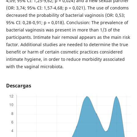
4,09; 95% CI: 1,25-9,62; p = 0,024) and a new sexual partner
(OR: 3,74; 95% CI: 1,57-4,68; p = 0,021). The use of condoms
decreased the probability of bacterial vaginosis (OR: 0,53;
95% CI: 0,28-0,91; p = 0,018). Conclusion: The prevalence of
bacterial vaginosis was present in more than 1/3 of the
participants. Intimate hair removal appears as the main risk
factor. Additional studies are needed to determine the true
benefit or harm of certain cosmetic practices considered
intimate hygiene, in order to reduce morbidity associated
with the vaginal microbiota.
Descargas