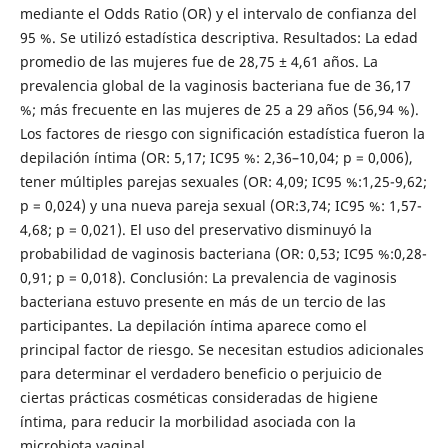
mediante el Odds Ratio (OR) y el intervalo de confianza del
95 %. Se utilizó estadística descriptiva. Resultados: La edad
promedio de las mujeres fue de 28,75 ± 4,61 años. La
prevalencia global de la vaginosis bacteriana fue de 36,17
%; más frecuente en las mujeres de 25 a 29 años (56,94 %).
Los factores de riesgo con significación estadística fueron la
depilación íntima (OR: 5,17; IC95 %: 2,36–10,04; p = 0,006),
tener múltiples parejas sexuales (OR: 4,09; IC95 %:1,25-9,62;
p = 0,024) y una nueva pareja sexual (OR:3,74; IC95 %: 1,57-
4,68; p = 0,021). El uso del preservativo disminuyó la
probabilidad de vaginosis bacteriana (OR: 0,53; IC95 %:0,28-
0,91; p = 0,018). Conclusión: La prevalencia de vaginosis
bacteriana estuvo presente en más de un tercio de las
participantes. La depilación íntima aparece como el
principal factor de riesgo. Se necesitan estudios adicionales
para determinar el verdadero beneficio o perjuicio de
ciertas prácticas cosméticas consideradas de higiene
íntima, para reducir la morbilidad asociada con la
microbiota vaginal.