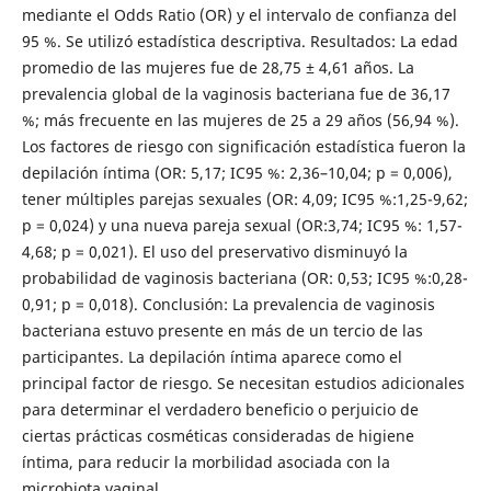
mediante el Odds Ratio (OR) y el intervalo de confianza del
95 %. Se utilizó estadística descriptiva. Resultados: La edad
promedio de las mujeres fue de 28,75 ± 4,61 años. La
prevalencia global de la vaginosis bacteriana fue de 36,17
%; más frecuente en las mujeres de 25 a 29 años (56,94 %).
Los factores de riesgo con significación estadística fueron la
depilación íntima (OR: 5,17; IC95 %: 2,36–10,04; p = 0,006),
tener múltiples parejas sexuales (OR: 4,09; IC95 %:1,25-9,62;
p = 0,024) y una nueva pareja sexual (OR:3,74; IC95 %: 1,57-
4,68; p = 0,021). El uso del preservativo disminuyó la
probabilidad de vaginosis bacteriana (OR: 0,53; IC95 %:0,28-
0,91; p = 0,018). Conclusión: La prevalencia de vaginosis
bacteriana estuvo presente en más de un tercio de las
participantes. La depilación íntima aparece como el
principal factor de riesgo. Se necesitan estudios adicionales
para determinar el verdadero beneficio o perjuicio de
ciertas prácticas cosméticas consideradas de higiene
íntima, para reducir la morbilidad asociada con la
microbiota vaginal.