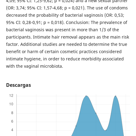
4,09; 95% CI: 1,25-9,62; p = 0,024) and a new sexual partner
(OR: 3,74; 95% CI: 1,57-4,68; p = 0,021). The use of condoms
decreased the probability of bacterial vaginosis (OR: 0,53;
95% CI: 0,28-0,91; p = 0,018). Conclusion: The prevalence of
bacterial vaginosis was present in more than 1/3 of the
participants. Intimate hair removal appears as the main risk
factor. Additional studies are needed to determine the true
benefit or harm of certain cosmetic practices considered
intimate hygiene, in order to reduce morbidity associated
with the vaginal microbiota.
Descargas