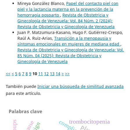
Mireya González Blanco,
Papel del contacto piel con
piel y la lactancia materna en la prevención de la
hemorragia posparto
,
Revista de Obstetricia y
Ginecología de Venezuela: Vol. 84 Núm. 2 (2024):
Revista de Obstetricia y Ginecología de Venezuela
Juan P. Matzumura-Kasano, Hugo F. Gutiérrez-Crespo,
Raúl A. Ruiz-Arias,
Transición a la menopausia y
síntomas emocionales en mujeres de mediana edad
,
Revista de Obstetricia y Ginecología de Venezuela: Vol.
85 Núm. 04 (2025): Revista de Obstetricia y
Ginecología de Venezuela
<<
<
5
6
7
8
9
10
11
12
13
14
>
>>
También puede
Iniciar una búsqueda de similitud avanzada
para este artículo.
Palabras clave
trombocitopenia