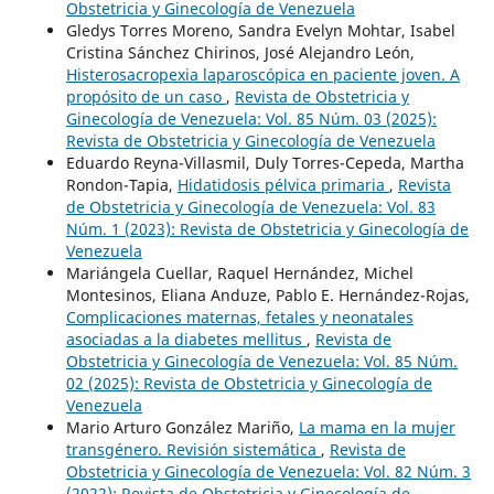
Obstetricia y Ginecología de Venezuela
Gledys Torres Moreno, Sandra Evelyn Mohtar, Isabel
Cristina Sánchez Chirinos, José Alejandro León,
Histerosacropexia laparoscópica en paciente joven. A
propósito de un caso
,
Revista de Obstetricia y
Ginecología de Venezuela: Vol. 85 Núm. 03 (2025):
Revista de Obstetricia y Ginecología de Venezuela
Eduardo Reyna-Villasmil, Duly Torres-Cepeda, Martha
Rondon-Tapia,
Hidatidosis pélvica primaria
,
Revista
de Obstetricia y Ginecología de Venezuela: Vol. 83
Núm. 1 (2023): Revista de Obstetricia y Ginecología de
Venezuela
Mariángela Cuellar, Raquel Hernández, Michel
Montesinos, Eliana Anduze, Pablo E. Hernández-Rojas,
Complicaciones maternas, fetales y neonatales
asociadas a la diabetes mellitus
,
Revista de
Obstetricia y Ginecología de Venezuela: Vol. 85 Núm.
02 (2025): Revista de Obstetricia y Ginecología de
Venezuela
Mario Arturo González Mariño,
La mama en la mujer
transgénero. Revisión sistemática
,
Revista de
Obstetricia y Ginecología de Venezuela: Vol. 82 Núm. 3
(2022): Revista de Obstetricia y Ginecología de