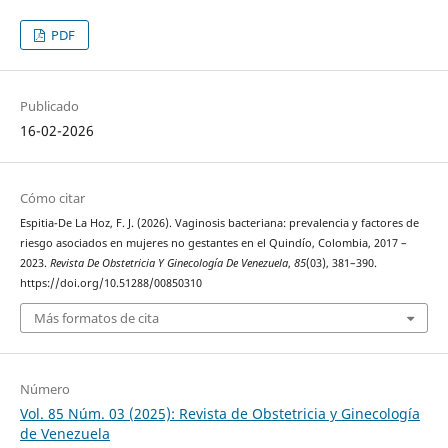
PDF
Publicado
16-02-2026
Cómo citar
Espitia-De La Hoz, F. J. (2026). Vaginosis bacteriana: prevalencia y factores de
riesgo asociados en mujeres no gestantes en el Quindío, Colombia, 2017 –
2023.
Revista De Obstetricia Y Ginecología De Venezuela
,
85
(03), 381–390.
https://doi.org/10.51288/00850310
Más formatos de cita
Número
Vol. 85 Núm. 03 (2025): Revista de Obstetricia y Ginecología
de Venezuela