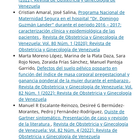
Venezuela
Cristian Amaral, José Salina,
Programa Nacional de
Maternidad Segura en el hospital “Dr. Domingo
Guzmán Lander” durante el periodo 2016 – 2017:
caracterización clínica y epidemiológica de las
pacientes
,
Revista de Obstetricia y Ginecología de
Venezuela: Vol. 80 Núm. 1 (2020): Revista de
Obstetricia y Ginecología de Venezuela
Marta Moreno López, Marina de la Plata Daza, Sara
Rojo Novo, Zoraida Frías Sánchez, Manuel Pantoja
Garrido,
Defectos del suelo pélvico posparto en
función del índice de masa corporal pregestacional y
ganancia ponderal de la mujer durante el embarazo
,
Revista de Obstetricia y Ginecología de Venezuela: Vol.
82 Núm. 1 (2022): Revista de Obstetricia y Ginecología
de Venezuela
Manuel R Escalante-Reinozo, Desireé G Bermúdez-
Morantes, Pedro J Fernández-Rodríguez,
Quiste de
Gartner sintomático. Presentación de caso y revisión
de la literatura
,
Revista de Obstetricia y Ginecología
de Venezuela: Vol. 82 Núm. 4 (2022): Revista de
Obstetricia y Ginecología de Venezuela