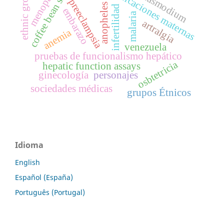
complicaciones maternas
menopause
ethnic groups
coffee bean sign
plasmodium
preeclampsia
anopheles
infertilidad
embarazo
malaria
artralgia
anemia
venezuela
pruebas de funcionalismo hepático
osbtetricia
hepatic function assays
ginecología
personajes
sociedades médicas
grupos Étnicos
Idioma
English
Español (España)
Português (Portugal)