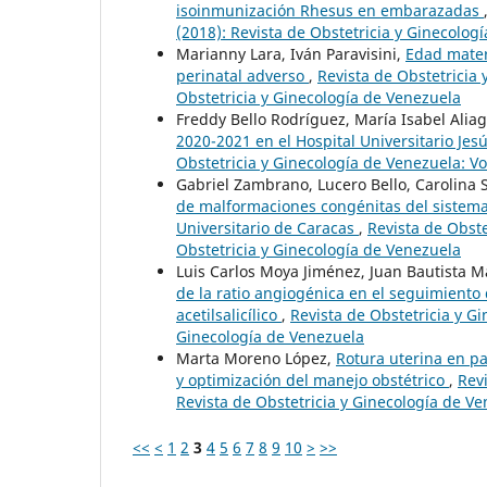
isoinmunización Rhesus en embarazadas
(2018): Revista de Obstetricia y Ginecolog
Marianny Lara, Iván Paravisini,
Edad mater
perinatal adverso
,
Revista de Obstetricia 
Obstetricia y Ginecología de Venezuela
Freddy Bello Rodríguez, María Isabel Ali
2020-2021 en el Hospital Universitario J
Obstetricia y Ginecología de Venezuela: Vo
Gabriel Zambrano, Lucero Bello, Carolina 
de malformaciones congénitas del sistema 
Universitario de Caracas
,
Revista de Obste
Obstetricia y Ginecología de Venezuela
Luis Carlos Moya Jiménez, Juan Bautista M
de la ratio angiogénica en el seguimiento
acetilsalicílico
,
Revista de Obstetricia y Gi
Ginecología de Venezuela
Marta Moreno López,
Rotura uterina en pac
y optimización del manejo obstétrico
,
Revi
Revista de Obstetricia y Ginecología de V
<<
<
1
2
3
4
5
6
7
8
9
10
>
>>