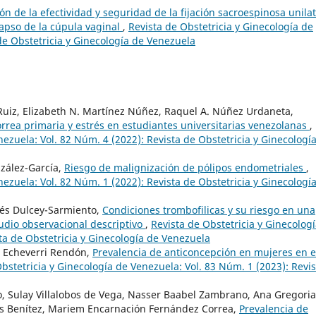
n de la efectividad y seguridad de la fijación sacroespinosa unilat
olapso de la cúpula vaginal
,
Revista de Obstetricia y Ginecología de
de Obstetricia y Ginecología de Venezuela
o Ruiz, Elizabeth N. Martínez Núñez, Raquel A. Núñez Urdaneta,
rea primaria y estrés en estudiantes universitarias venezolanas
,
nezuela: Vol. 82 Núm. 4 (2022): Revista de Obstetricia y Ginecologí
zález-García,
Riesgo de malignización de pólipos endometriales
,
nezuela: Vol. 82 Núm. 1 (2022): Revista de Obstetricia y Ginecologí
rés Dulcey-Sarmiento,
Condiciones trombofilicas y su riesgo en una
udio observacional descriptivo
,
Revista de Obstetricia y Ginecolog
ta de Obstetricia y Ginecología de Venezuela
ia Echeverri Rendón,
Prevalencia de anticoncepción en mujeres en 
bstetricia y Ginecología de Venezuela: Vol. 83 Núm. 1 (2023): Revis
, Sulay Villalobos de Vega, Nasser Baabel Zambrano, Ana Gregoria
ras Benítez, Mariem Encarnación Fernández Correa,
Prevalencia de