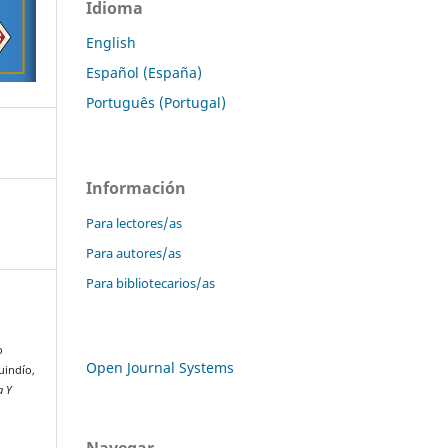
Idioma
English
Español (España)
Português (Portugal)
Información
Para lectores/as
Para autores/as
Para bibliotecarios/as
o
Open Journal Systems
uindío,
a Y
Navegar