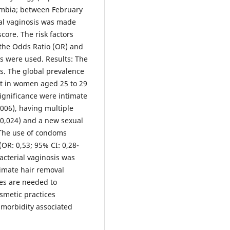
lombia; between February
ial vaginosis was made
core. The risk factors
the Odds Ratio (OR) and
cs were used. Results: The
s. The global prevalence
nt in women aged 25 to 29
 significance were intimate
,006), having multiple
= 0,024) and a new sexual
. The use of condoms
(OR: 0,53; 95% CI: 0,28-
acterial vaginosis was
timate hair removal
ies are needed to
smetic practices
 morbidity associated