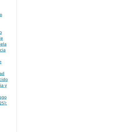
o
o
de
uela
cia
e
dad
cido
ia y
esgo
25):