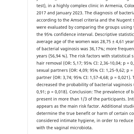
test), in a highly complex clinic in Armenia, Co
2017 and January 2023. The diagnosis of bacter
according to the Amsel criteria and the Nugent s
were evaluated by comparing the groups using 
the 95% confidence interval. Descriptive statisti
average age of the women was 28,75 ± 4,61 year
of bacterial vaginosis was 36,17%; more freque
years (56,94 %). The risk factors with statistical
hair removal (OR: 5,17; 95% CI: 2,36-10,04; p = 0
sexual partners (OR: 4,09; 95% CI: 1,25-9,62; p 
partner (OR: 3,74; 95% CI: 1,57-4,68; p = 0,021)
decreased the probability of bacterial vaginosis 
0,91; p = 0,018). Conclusion: The prevalence of b
present in more than 1/3 of the participants. In
appears as the main risk factor. Additional stud
determine the true benefit or harm of certain co
considered intimate hygiene, in order to reduce
with the vaginal microbiota.