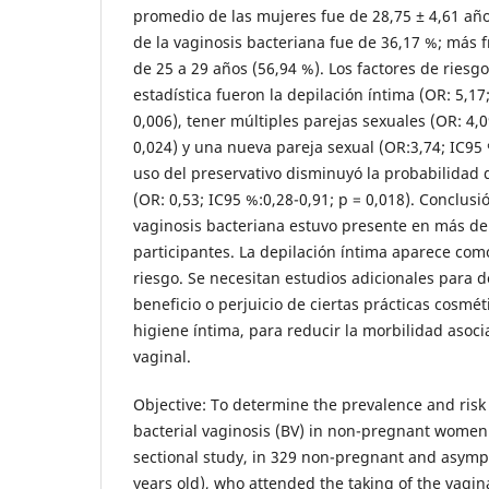
promedio de las mujeres fue de 28,75 ± 4,61 año
de la vaginosis bacteriana fue de 36,17 %; más 
de 25 a 29 años (56,94 %). Los factores de riesgo
estadística fueron la depilación íntima (OR: 5,17
0,006), tener múltiples parejas sexuales (OR: 4,0
0,024) y una nueva pareja sexual (OR:3,74; IC95 %
uso del preservativo disminuyó la probabilidad 
(OR: 0,53; IC95 %:0,28-0,91; p = 0,018). Conclusi
vaginosis bacteriana estuvo presente en más de 
participantes. La depilación íntima aparece como
riesgo. Se necesitan estudios adicionales para 
beneficio o perjuicio de ciertas prácticas cosmé
higiene íntima, para reducir la morbilidad asoci
vaginal.
Objective: To determine the prevalence and risk 
bacterial vaginosis (BV) in non-pregnant women
sectional study, in 329 non-pregnant and asym
years old), who attended the taking of the vagin