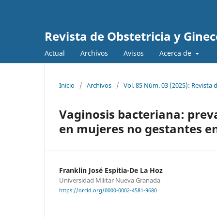
Revista de Obstetricia y Gine
Actual
Archivos
Avisos
Acerca de
Inicio
/
Archivos
/
Vol. 85 Núm. 03 (2025): Revista 
Vaginosis bacteriana: preva
en mujeres no gestantes en
Franklin José Espitia-De La Hoz
Universidad Militar Nueva Granada
https://orcid.org/0000-0002-4581-9680