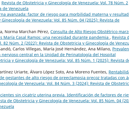
,
Revista de Obstetricia y Ginecología de Venezuela: Vol. 78 Núm. 2
ía de Venezuela
na avanzada: factor de riesgo para morbilidad materna y resultad
y Ginecología de Venezuela: Vol. 85 Núm. 04 (2025): Revista de
aga, Norma Marchan Pérez,
Consulta de Alto Riesgo Obstétrico marz
esús María Casal Ramos: una necesidad durante pandemia
,
Revista 
l. 82 Núm. 2 (2022): Revista de Obstetricia y Ginecología de Venez
Sandó, Carlos Villegas, María José Hernández, Ana Milano,
Prevalen
nervioso central en la Unidad de Perinatología del Hospital
tricia y Ginecología de Venezuela: Vol. 85 Núm. 1 (2025): Revista d
artínez Uriarte, Álvaro López Soto, Ana Moreno Fuentes,
Rentabili
 de gestantes de alto riesgo de preeclampsia precoz tratadas con á
necología de Venezuela: Vol. 84 Núm. 3 (2024): Revista de Obstetric
ientes sin cicatriz uterina previa. Identificación de factores de ri
sta de Obstetricia y Ginecología de Venezuela: Vol. 85 Núm. 04 (20
enezuela