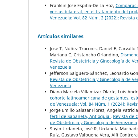
Franklin José Espitia-De La Hoz,
Comparació
versus bilateral, en el tratamiento del pr
Venezuela: Vol. 82 Núm. 2 (2022): Revista 
Artículos similares
José T. Núñez Troconis, Daniel E. Carvall
Mariana C. Cristancho Orlandino,
Dismenor
Revista de Obstetricia y Ginecología de Ve
Venezuela
Jefferson Salguero-Sánchez, Leonardo Gon
Revista de Obstetricia y Ginecología de Ve
Venezuela
Diana Marcela Villamizar Olarte, Luis And
cohorte latinoamericana de gestantes, est
de Venezuela: Vol. 84 Núm. 1 (2024): Revis
Jorge Emilio Salazar Flórez, Ángela Patric
fértil de Sabaneta, Antioquia
,
Revista de O
de Obstetricia y Ginecología de Venezuela
Suyin Urdaneta, José R. Urdaneta Machado
Ruíz, Gustavo Valbuena Vera, Alfi Contre