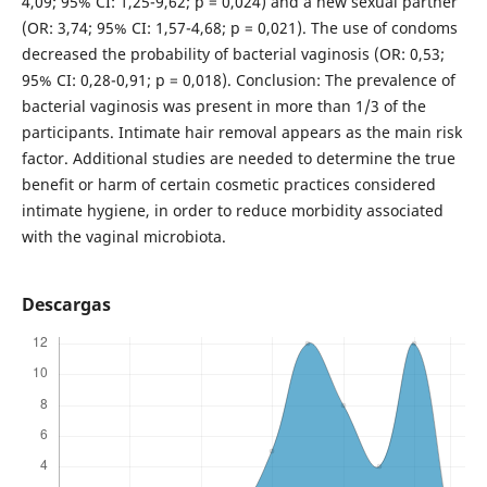
4,09; 95% CI: 1,25-9,62; p = 0,024) and a new sexual partner
(OR: 3,74; 95% CI: 1,57-4,68; p = 0,021). The use of condoms
decreased the probability of bacterial vaginosis (OR: 0,53;
95% CI: 0,28-0,91; p = 0,018). Conclusion: The prevalence of
bacterial vaginosis was present in more than 1/3 of the
participants. Intimate hair removal appears as the main risk
factor. Additional studies are needed to determine the true
benefit or harm of certain cosmetic practices considered
intimate hygiene, in order to reduce morbidity associated
with the vaginal microbiota.
Descargas