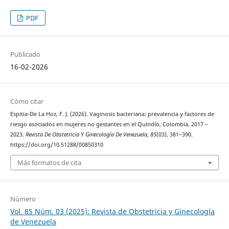
PDF
Publicado
16-02-2026
Cómo citar
Espitia-De La Hoz, F. J. (2026). Vaginosis bacteriana: prevalencia y factores de
riesgo asociados en mujeres no gestantes en el Quindío, Colombia, 2017 –
2023.
Revista De Obstetricia Y Ginecología De Venezuela
,
85
(03), 381–390.
https://doi.org/10.51288/00850310
Más formatos de cita
Número
Vol. 85 Núm. 03 (2025): Revista de Obstetricia y Ginecología
de Venezuela