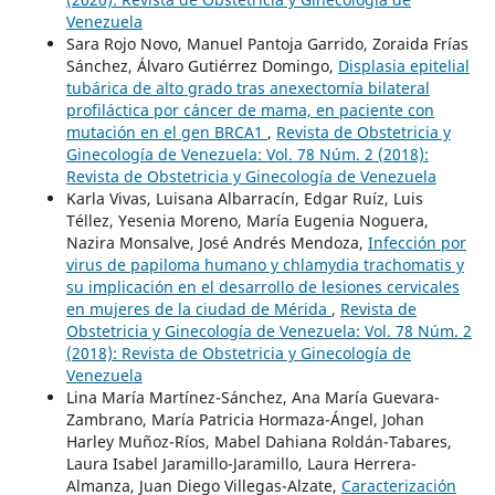
Venezuela
Sara Rojo Novo, Manuel Pantoja Garrido, Zoraida Frías
Sánchez, Álvaro Gutiérrez Domingo,
Displasia epitelial
tubárica de alto grado tras anexectomía bilateral
profiláctica por cáncer de mama, en paciente con
mutación en el gen BRCA1
,
Revista de Obstetricia y
Ginecología de Venezuela: Vol. 78 Núm. 2 (2018):
Revista de Obstetricia y Ginecología de Venezuela
Karla Vivas, Luisana Albarracín, Edgar Ruíz, Luis
Téllez, Yesenia Moreno, María Eugenia Noguera,
Nazira Monsalve, José Andrés Mendoza,
Infección por
virus de papiloma humano y chlamydia trachomatis y
su implicación en el desarrollo de lesiones cervicales
en mujeres de la ciudad de Mérida
,
Revista de
Obstetricia y Ginecología de Venezuela: Vol. 78 Núm. 2
(2018): Revista de Obstetricia y Ginecología de
Venezuela
Lina María Martínez-Sánchez, Ana María Guevara-
Zambrano, María Patricia Hormaza-Ángel, Johan
Harley Muñoz-Ríos, Mabel Dahiana Roldán-Tabares,
Laura Isabel Jaramillo-Jaramillo, Laura Herrera-
Almanza, Juan Diego Villegas-Alzate,
Caracterización