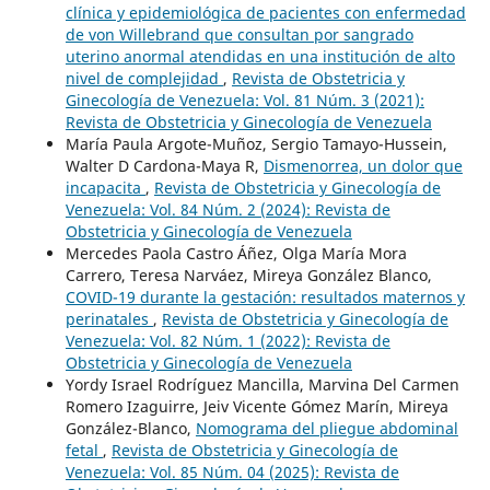
clínica y epidemiológica de pacientes con enfermedad
de von Willebrand que consultan por sangrado
uterino anormal atendidas en una institución de alto
nivel de complejidad
,
Revista de Obstetricia y
Ginecología de Venezuela: Vol. 81 Núm. 3 (2021):
Revista de Obstetricia y Ginecología de Venezuela
María Paula Argote-Muñoz, Sergio Tamayo-Hussein,
Walter D Cardona-Maya R,
Dismenorrea, un dolor que
incapacita
,
Revista de Obstetricia y Ginecología de
Venezuela: Vol. 84 Núm. 2 (2024): Revista de
Obstetricia y Ginecología de Venezuela
Mercedes Paola Castro Áñez, Olga María Mora
Carrero, Teresa Narváez, Mireya González Blanco,
COVID-19 durante la gestación: resultados maternos y
perinatales
,
Revista de Obstetricia y Ginecología de
Venezuela: Vol. 82 Núm. 1 (2022): Revista de
Obstetricia y Ginecología de Venezuela
Yordy Israel Rodríguez Mancilla, Marvina Del Carmen
Romero Izaguirre, Jeiv Vicente Gómez Marín, Mireya
González-Blanco,
Nomograma del pliegue abdominal
fetal
,
Revista de Obstetricia y Ginecología de
Venezuela: Vol. 85 Núm. 04 (2025): Revista de