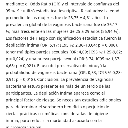
mediante el Odds Ratio (OR) y el intervalo de confianza del
95 %. Se utilizó estadística descriptiva. Resultados: La edad
promedio de las mujeres fue de 28,75 ± 4,61 años. La
prevalencia global de la vaginosis bacteriana fue de 36,17
%; más frecuente en las mujeres de 25 a 29 años (56,94 %).
Los factores de riesgo con significación estadística fueron la
depilación íntima (OR: 5,17; IC95 %: 2,36–10,04; p = 0,006),
tener múltiples parejas sexuales (OR: 4,09; IC95 %:1,25-9,62;
p = 0,024) y una nueva pareja sexual (OR:3,74; IC95 %: 1,57-
4,68; p = 0,021). El uso del preservativo disminuyó la
probabilidad de vaginosis bacteriana (OR: 0,53; IC95 %:0,28-
0,91; p = 0,018). Conclusión: La prevalencia de vaginosis
bacteriana estuvo presente en más de un tercio de las
participantes. La depilación íntima aparece como el
principal factor de riesgo. Se necesitan estudios adicionales
para determinar el verdadero beneficio o perjuicio de
ciertas prácticas cosméticas consideradas de higiene
íntima, para reducir la morbilidad asociada con la
microbiota vaginal.