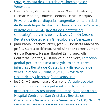
(2021): Revista de Obstetricia y Ginecología de
Venezuela
Lucero Bello, Gabriel Zambrano, Oscar Uzcátegui,
Diomar Medina, Omleda Brencio, Daniel Márquez,
Prevalencia de cardiopatías congénitas en la Unidad
de Perinatologia del Hospital Universitario de Caracas.
Período 2015-2024
,
Revista de Obstetricia y
Ginecología de Venezuela: Vol. 85 Núm. 04 (2025):
Revista de Obstetricia y Ginecología de Venezuela
Juan Pablo Sánchez Ferrer, José R. Urdaneta Machado,
José E. García Idelfonso, Karol Sánchez Ferrer, Aimara
García Romero, Nasser Baabel Zambrano, Alfi
Contreras Benítez, Gustavo Valbuena Vera,
Infección
genital por ureaplasma urealyticum en mujeres
infértiles
,
Revista de Obstetricia y Ginecología de
Venezuela: Vol. 78 Núm. 2 (2018): Revista de
Obstetricia y Ginecología de Venezuela
José G. Márquez, José L. Carmona,
Ángulo occipito-
espinal, mediante ecografía intraparto, como
predictor de los resultados del trabajo de parto en el
Hospital Central de San Cristóba
,
Revista de
Obstetricia y Ginecología de Venezuela: Vol. 80 Núm. 2
(2020): Revista de Obstetricia y Ginecología de