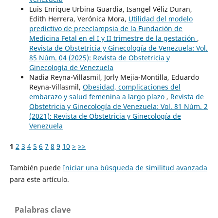
Luis Enrique Urbina Guardia, Isangel Véliz Duran,
Edith Herrera, Verónica Mora,
Utilidad del modelo
predictivo de preeclampsia de la Fundación de
Medicina Fetal en el I y II trimestre de la gestación
,
Revista de Obstetricia y Ginecología de Venezuela: Vol.
85 Núm. 04 (2025): Revista de Obstetricia y
Ginecología de Venezuela
Nadia Reyna-Villasmil, Jorly Mejia-Montilla, Eduardo
Reyna-Villasmil,
Obesidad, complicaciones del
embarazo y salud femenina a largo plazo
,
Revista de
Obstetricia y Ginecología de Venezuela: Vol. 81 Núm. 2
(2021): Revista de Obstetricia y Ginecología de
Venezuela
1
2
3
4
5
6
7
8
9
10
>
>>
También puede
Iniciar una búsqueda de similitud avanzada
para este artículo.
Palabras clave