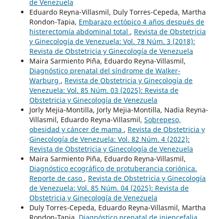
de Venezuela
Eduardo Reyna-Villasmil, Duly Torres-Cepeda, Martha
Rondon-Tapia,
Embarazo ectópico 4 años después de
histerectomía abdominal total
,
Revista de Obstetricia
y Ginecología de Venezuela: Vol. 78 Núm. 3 (2018):
Revista de Obstetricia y Ginecología de Venezuela
Maira Sarmiento Piña, Eduardo Reyna-Villasmil,
Diagnóstico prenatal del síndrome de Walker-
Warburg
,
Revista de Obstetricia y Ginecología de
Venezuela: Vol. 85 Núm. 03 (2025): Revista de
Obstetricia y Ginecología de Venezuela
Jorly Mejia-Montilla, Jorly Mejia-Montilla, Nadia Reyna-
Villasmil, Eduardo Reyna-Villasmil,
Sobrepeso,
obesidad y cáncer de mama
,
Revista de Obstetricia y
Ginecología de Venezuela: Vol. 82 Núm. 4 (2022):
Revista de Obstetricia y Ginecología de Venezuela
Maira Sarmiento Piña, Eduardo Reyna-Villasmil,
Diagnóstico ecográfico de protuberancia coriónica.
Reporte de caso
,
Revista de Obstetricia y Ginecología
de Venezuela: Vol. 85 Núm. 04 (2025): Revista de
Obstetricia y Ginecología de Venezuela
Duly Torres-Cepeda, Eduardo Reyna-Villasmil, Martha
Rondon-Tapia,
Diagnóstico prenatal de iniencefalia.