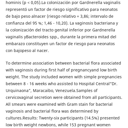
hominis (p < 0,05).La colonización por Gardnerella vaginalis
representó un factor de riesgo significativo para neonatos
de bajo peso alnacer (riesgo relativo = 3,86; intervalo de
confianza del 95 %; 1,46 - 10,20). La vaginosis bacteriana y
la colonización del tracto genital inferior por Gardnerella
vaginalis yBacteroides spp., durante la primera mitad del
embarazo constituyen un factor de riesgo para neonatos
con bajopeso al nacer.
To determine association between bacterial flora associated
with vaginosis during first half of pregnancyand low birth
weight. The study included women with simple pregnancies
between 8 - 16 weeks who assisted to Hospital Central“Dr.
Urquinaona”, Maracaibo, Venezuela.Samples of
cervicovaginal secretion were obtained from all participants.
All smears were examined with Gram stain for bacterial
vaginosis and bacterial flora was determined by
cultures.Results: Twenty-six participants (14.5%) presented
low birth weight newbons, while 153 pregnant women