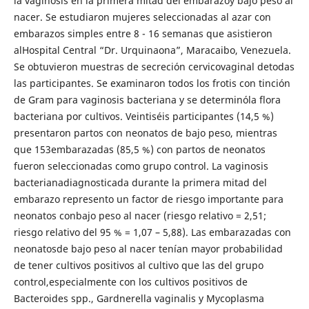
la vaginosis en la primera mitad del embarazoy bajo peso al
nacer. Se estudiaron mujeres seleccionadas al azar con
embarazos simples entre 8 - 16 semanas que asistieron
alHospital Central “Dr. Urquinaona”, Maracaibo, Venezuela.
Se obtuvieron muestras de secreción cervicovaginal detodas
las participantes. Se examinaron todos los frotis con tinción
de Gram para vaginosis bacteriana y se determinóla flora
bacteriana por cultivos. Veintiséis participantes (14,5 %)
presentaron partos con neonatos de bajo peso, mientras
que 153embarazadas (85,5 %) con partos de neonatos
fueron seleccionadas como grupo control. La vaginosis
bacterianadiagnosticada durante la primera mitad del
embarazo represento un factor de riesgo importante para
neonatos conbajo peso al nacer (riesgo relativo = 2,51;
riesgo relativo del 95 % = 1,07 – 5,88). Las embarazadas con
neonatosde bajo peso al nacer tenían mayor probabilidad
de tener cultivos positivos al cultivo que las del grupo
control,especialmente con los cultivos positivos de
Bacteroides spp., Gardnerella vaginalis y Mycoplasma