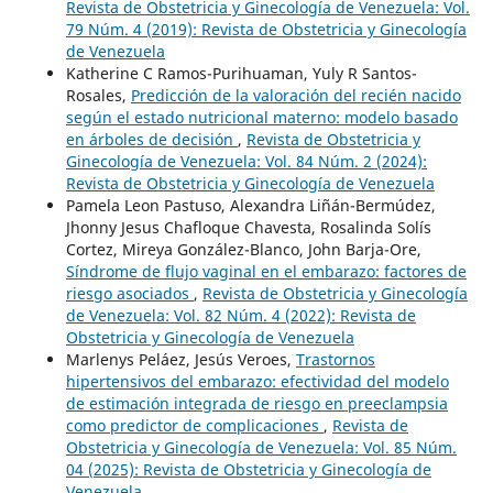
Revista de Obstetricia y Ginecología de Venezuela: Vol.
79 Núm. 4 (2019): Revista de Obstetricia y Ginecología
de Venezuela
Katherine C Ramos-Purihuaman, Yuly R Santos-
Rosales,
Predicción de la valoración del recién nacido
según el estado nutricional materno: modelo basado
en árboles de decisión
,
Revista de Obstetricia y
Ginecología de Venezuela: Vol. 84 Núm. 2 (2024):
Revista de Obstetricia y Ginecología de Venezuela
Pamela Leon Pastuso, Alexandra Liñán-Bermúdez,
Jhonny Jesus Chafloque Chavesta, Rosalinda Solís
Cortez, Mireya González-Blanco, John Barja-Ore,
Síndrome de flujo vaginal en el embarazo: factores de
riesgo asociados
,
Revista de Obstetricia y Ginecología
de Venezuela: Vol. 82 Núm. 4 (2022): Revista de
Obstetricia y Ginecología de Venezuela
Marlenys Peláez, Jesús Veroes,
Trastornos
hipertensivos del embarazo: efectividad del modelo
de estimación integrada de riesgo en preeclampsia
como predictor de complicaciones
,
Revista de
Obstetricia y Ginecología de Venezuela: Vol. 85 Núm.
04 (2025): Revista de Obstetricia y Ginecología de
Venezuela