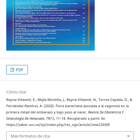
PDF
Cómo citar
Reyna-Villasmil, E., Mejía-Montilla, J., Reyna-Villasmil, N., Torres-Cepeda, D., &
Fernández-Ramírez, A. (2020). Flora bacteriana asociada a la vaginosis en la
primera mitad del embarazo y bajo peso al nacer.
Revista De Obstetricia Y
Ginecología De Venezuela
,
79
(1), 11–18. Recuperado a partir de
https://saber.ucv.ve/ojs/index.php/rev_ogv/article/view/20309
Más formatos de cita