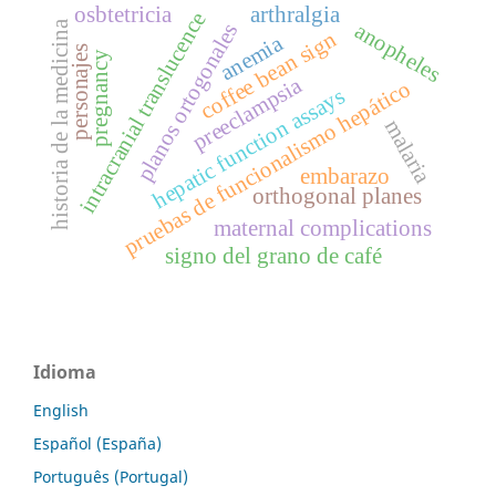
osbtetricia
arthralgia
intracranial translucence
historia de la medicina
anopheles
planos ortogonales
coffee bean sign
anemia
personajes
pregnancy
preeclampsia
pruebas de funcionalismo hepático
hepatic function assays
malaria
embarazo
orthogonal planes
maternal complications
signo del grano de café
Idioma
English
Español (España)
Português (Portugal)