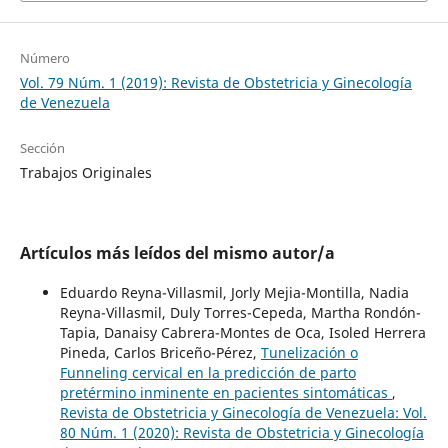
Número
Vol. 79 Núm. 1 (2019): Revista de Obstetricia y Ginecología
de Venezuela
Sección
Trabajos Originales
Artículos más leídos del mismo autor/a
Eduardo Reyna-Villasmil, Jorly Mejia-Montilla, Nadia
Reyna-Villasmil, Duly Torres-Cepeda, Martha Rondón-
Tapia, Danaisy Cabrera-Montes de Oca, Isoled Herrera
Pineda, Carlos Briceño-Pérez,
Tunelización o
Funneling cervical en la predicción de parto
pretérmino inminente en pacientes sintomáticas
,
Revista de Obstetricia y Ginecología de Venezuela: Vol.
80 Núm. 1 (2020): Revista de Obstetricia y Ginecología