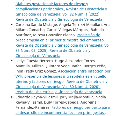
Diabetes gestacional: factores de riesgo y
complicaciones perinatales
,
Revista de Obstetricia y
Ginecología de Venezuela: Vol. 82 Núm. 1 (2022):
Revista de Obstetricia y Ginecología de Venezuela
Carolina Sandó Mistage, Angela Terrizzi Maiullari, Ana
Milano Camacho, Carlos Villegas Márquez, Bahilda
Martínez, Mireya González Blanco,
Predicción de
preeclampsia en el primer trimestre del embarazo
,
Revista de Obstetricia y Ginecología de Venezuela: Vol.
85 Núm. 02 (2025): Revista de Obstetricia y
Ginecología de Venezuela
Ledyz Cuesta Herrera, Hugo Alexander Torres
Mantilla, Militza Quintero Vega, Rafael Borges Peña,
Jhon Fredy Cruz Gómez,
Asociación entre infección por
VPH, presencia de lesiones intraepiteliales en cuello
uterino y factores de riesgo
,
Revista de Obstetricia y
Ginecología de Venezuela: Vol. 80 Núm. 4 (2020):
Revista de Obstetricia y Ginecología de Venezuela
Eduardo Reyna-Villasmil, Jorly Mejia-Montilla, Nadia
Reyna-Villasmil, Duly Torres-Cepeda, Andreina
Fernández-Ramírez,
Factores de riesgo periparto para
el desarrollo de incontinencia fecal en primigestas
,