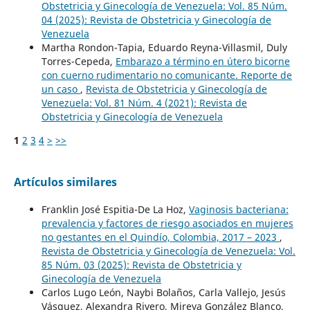
Obstetricia y Ginecología de Venezuela: Vol. 85 Núm.
04 (2025): Revista de Obstetricia y Ginecología de
Venezuela
Martha Rondon-Tapia, Eduardo Reyna-Villasmil, Duly
Torres-Cepeda,
Embarazo a término en útero bicorne
con cuerno rudimentario no comunicante. Reporte de
un caso
,
Revista de Obstetricia y Ginecología de
Venezuela: Vol. 81 Núm. 4 (2021): Revista de
Obstetricia y Ginecología de Venezuela
1
2
3
4
>
>>
Artículos similares
Franklin José Espitia-De La Hoz,
Vaginosis bacteriana:
prevalencia y factores de riesgo asociados en mujeres
no gestantes en el Quindío, Colombia, 2017 – 2023
,
Revista de Obstetricia y Ginecología de Venezuela: Vol.
85 Núm. 03 (2025): Revista de Obstetricia y
Ginecología de Venezuela
Carlos Lugo León, Naybi Bolaños, Carla Vallejo, Jesús
Vásquez, Alexandra Rivero, Mireya González Blanco,