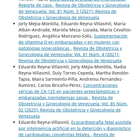
Reporte de caso
,
Revista de Obstetricia y Ginecología
de Venezuela: Vol. 81 Núm. 3 (2021): Revista de
Obstetricia y Ginecología de Venezuela
Jorly Mejia-Montilla, Eduardo Reyna-Villasmil, María
Albán-Andrade, Mariela Meza- Lozada, María Cevallos-
Rodríguez, Angélica Manzano-Solís,
Suplementación
de vitamina D en embarazadas y en mujeres con
patologías ginecológicas
,
Revista de Obstetricia y
Ginecología de Venezuela: Vol. 81 Núm. 4 (2021):
Revista de Obstetricia y Ginecología de Venezuela
Eduardo Reyna-Villasmil, Jorly Mejía-Montilla, Nadia
Reyna-Villasmil, Duly Torres-Cepeda, Martha Rondón-
Tapia, Maira Sarmiento-Piña, Andreina Fernández-
Ramírez, Carlos Briceño-Pérez,
Concentraciones
séricas de CA-125 en pacientes preeclámpticas y
embarazadas normotensas sanas
,
Revista de
Obstetricia y Ginecología de Venezuela: Vol. 85 Núm.
02 (2025): Revista de Obstetricia y Ginecología de
Venezuela
Eduardo Reyna-Villasmil,
Ecocardiografía fetal asistida
por inteligencia artificial en la detección y diagnóstico
de cardiopatías congénitas fetales
,
Revista de