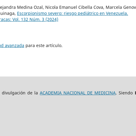
Alejandra Medina Ozal, Nicola Emanuel Cibella Cova, Marcela Geno
Suinaga,
Escorpionismo severo: riesgo pediátrico en Venezuela.
acas: Vol. 132 Núm. 3 (2024)
tud avanzada
para este artículo.
e divulgación de la
ACADEMIA NACIONAL DE MEDICINA
. Siendo