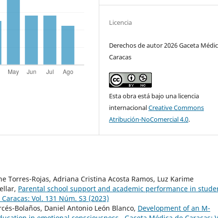
Licencia
Derechos de autor 2026 Gaceta Médic
Caracas
Esta obra está bajo una licencia
internacional
Creative Commons
Atribución-NoComercial 4.0
.
ne Torres-Rojas, Adriana Cristina Acosta Ramos, Luz Karime
ellar,
Parental school support and academic performance in stude
Caracas: Vol. 131 Núm. S3 (2023)
arcés-Bolaños, Daniel Antonio León Blanco,
Development of an M-
education in emotional consciousness
,
Gaceta Médica de Caracas: V