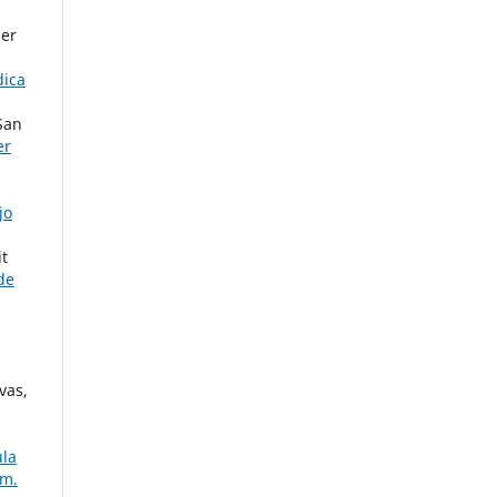
der
dica
San
er
jo
it
de
vas,
ula
úm.