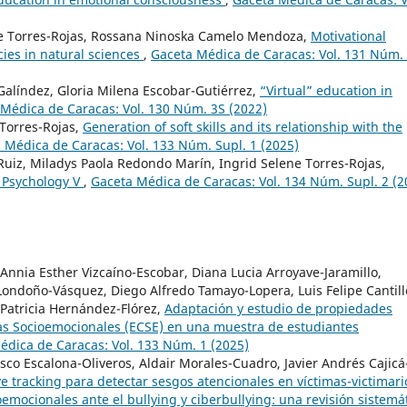
ne Torres-Rojas, Rossana Ninoska Camelo Mendoza,
Motivational
cies in natural sciences
,
Gaceta Médica de Caracas: Vol. 131 Núm.
Galíndez, Gloria Milena Escobar-Gutiérrez,
“Virtual” education in
Médica de Caracas: Vol. 130 Núm. 3S (2022)
 Torres-Rojas,
Generation of soft skills and its relationship with the
 Médica de Caracas: Vol. 133 Núm. Supl. 1 (2025)
Ruiz, Miladys Paola Redondo Marín, Ingrid Selene Torres-Rojas,
h Psychology V
,
Gaceta Médica de Caracas: Vol. 134 Núm. Supl. 2 (2
nnia Esther Vizcaíno-Escobar, Diana Lucia Arroyave-Jaramillo,
 Londoño-Vásquez, Diego Alfredo Tamayo-Lopera, Luis Felipe Cantill
Patricia Hernández-Flórez,
Adaptación y estudio de propiedades
as Socioemocionales (ECSE) en una muestra de estudiantes
édica de Caracas: Vol. 133 Núm. 1 (2025)
sco Escalona-Oliveros, Aldair Morales-Cuadro, Javier Andrés Cajicá
e tracking para detectar sesgos atencionales en víctimas-victimari
emocionales ante el bullying y ciberbullying: una revisión sistemá