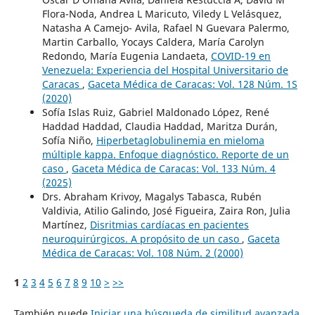
Flora-Noda, Andrea L Maricuto, Viledy L Velásquez,
Natasha A Camejo- Avila, Rafael N Guevara Palermo,
Martin Carballo, Yocays Caldera, María Carolyn
Redondo, María Eugenia Landaeta,
COVID-19 en
Venezuela: Experiencia del Hospital Universitario de
Caracas
,
Gaceta Médica de Caracas: Vol. 128 Núm. 1S
(2020)
Sofía Islas Ruiz, Gabriel Maldonado López, René
Haddad Haddad, Claudia Haddad, Maritza Durán,
Sofía Niño,
Hiperbetaglobulinemia en mieloma
múltiple kappa. Enfoque diagnóstico. Reporte de un
caso
,
Gaceta Médica de Caracas: Vol. 133 Núm. 4
(2025)
Drs. Abraham Krivoy, Magalys Tabasca, Rubén
Valdivia, Atilio Galindo, José Figueira, Zaira Ron, Julia
Martínez,
Disritmias cardíacas en pacientes
neuroquirúrgicos. A propósito de un caso
,
Gaceta
Médica de Caracas: Vol. 108 Núm. 2 (2000)
1
2
3
4
5
6
7
8
9
10
>
>>
También puede
Iniciar una búsqueda de similitud avanzada