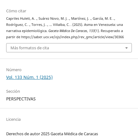
Cómo citar
Capriles Hulett, A. ., Suárez Novo, M. J. ., Martínez, J. ., García, M. E. .,
Rodríguez, C. ., Torres, J. ., … Villalba, C. . (2025). Asma en Venezuela: una
narrativa epidemiológica.
Gaceta Médica De Caracas
,
133
(1). Recuperado a
partir de https://saber.ucv.ve/ojs/index.php/rev_gmc/article/view/30366
Más formatos de cita
Número
Vol. 133 Núm. 1 (2025)
Sección
PERSPECTIVAS
Licencia
Derechos de autor 2025 Gaceta Médica de Caracas