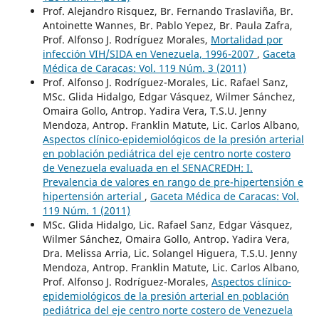
Prof. Alejandro Risquez, Br. Fernando Traslaviña, Br.
Antoinette Wannes, Br. Pablo Yepez, Br. Paula Zafra,
Prof. Alfonso J. Rodríguez Morales,
Mortalidad por
infección VIH/SIDA en Venezuela, 1996-2007
,
Gaceta
Médica de Caracas: Vol. 119 Núm. 3 (2011)
Prof. Alfonso J. Rodríguez-Morales, Lic. Rafael Sanz,
MSc. Glida Hidalgo, Edgar Vásquez, Wilmer Sánchez,
Omaira Gollo, Antrop. Yadira Vera, T.S.U. Jenny
Mendoza, Antrop. Franklin Matute, Lic. Carlos Albano,
Aspectos clínico-epidemiológicos de la presión arterial
en población pediátrica del eje centro norte costero
de Venezuela evaluada en el SENACREDH: I.
Prevalencia de valores en rango de pre-hipertensión e
hipertensión arterial
,
Gaceta Médica de Caracas: Vol.
119 Núm. 1 (2011)
MSc. Glida Hidalgo, Lic. Rafael Sanz, Edgar Vásquez,
Wilmer Sánchez, Omaira Gollo, Antrop. Yadira Vera,
Dra. Melissa Arria, Lic. Solangel Higuera, T.S.U. Jenny
Mendoza, Antrop. Franklin Matute, Lic. Carlos Albano,
Prof. Alfonso J. Rodríguez-Morales,
Aspectos clínico-
epidemiológicos de la presión arterial en población
pediátrica del eje centro norte costero de Venezuela