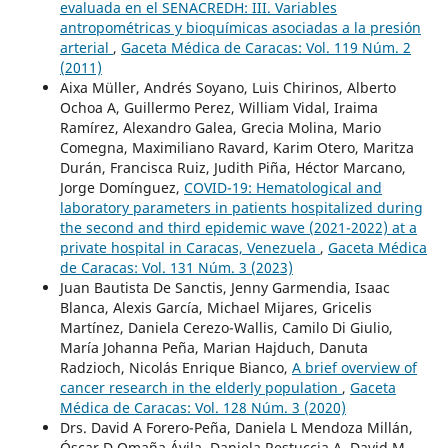
evaluada en el SENACREDH: III. Variables
antropométricas y bioquímicas asociadas a la presión
arterial
,
Gaceta Médica de Caracas: Vol. 119 Núm. 2
(2011)
Aixa Müller, Andrés Soyano, Luis Chirinos, Alberto
Ochoa A, Guillermo Perez, William Vidal, Iraima
Ramírez, Alexandro Galea, Grecia Molina, Mario
Comegna, Maximiliano Ravard, Karim Otero, Maritza
Durán, Francisca Ruiz, Judith Piña, Héctor Marcano,
Jorge Domínguez,
COVID-19: Hematological and
laboratory parameters in patients hospitalized during
the second and third epidemic wave (2021-2022) at a
private hospital in Caracas, Venezuela
,
Gaceta Médica
de Caracas: Vol. 131 Núm. 3 (2023)
Juan Bautista De Sanctis, Jenny Garmendia, Isaac
Blanca, Alexis García, Michael Mijares, Gricelis
Martínez, Daniela Cerezo-Wallis, Camilo Di Giulio,
María Johanna Peña, Marian Hajduch, Danuta
Radzioch, Nicolás Enrique Bianco,
A brief overview of
cancer research in the elderly population
,
Gaceta
Médica de Caracas: Vol. 128 Núm. 3 (2020)
Drs. David A Forero-Peña, Daniela L Mendoza Millán,
Óscar D Omaña Ávila, Daniela Restuccia A, David M