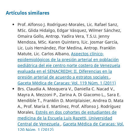
Artículos similares
Prof. Alfonso J. Rodríguez-Morales, Lic. Rafael Sanz,
MSc. Glida Hidalgo, Edgar Vásquez, Wilmer Sánchez,
Omaira Gollo, Antrop. Yadira Vera, T.S.U. Jenny
Mendoza, MSc. Karen Quintero, lLic. Josmar García,
Lic. Luis Hernández, Flor Medina, Antrop. Franklin
Matute, Lic. Carlos Albano,
Aspectos clínico-
epidemiológicos de la presión arterial en población
pediátrica del eje centro norte costero de Venezuela
evaluada en el SENACREDH: II. Diferencias en la
presión arterial de acuerdo a estratos sociales
,
Gaceta Médica de Caracas: Vol. 119 Núm. 1 (2011)
Brs. Claudia A. Mosquera V., Daniella C. Nacad V.,
Mayra A. Mezzoni P., Zarina A. Di Giacomo L., Sara E.
Mendible T., Franklin D. Montplaisier, Andrea D. Mata
A., Prof. María E. Martínez, Prof. Alfonso J. Rodríguez
Morales,
Estrés en dos cohortes de estudiantes de
medicina de la Escuela Luis Razetti, Universidad
Central de Venezuela
,
Gaceta Médica de Caracas: Vol.
120 Núm. 1 (2012)