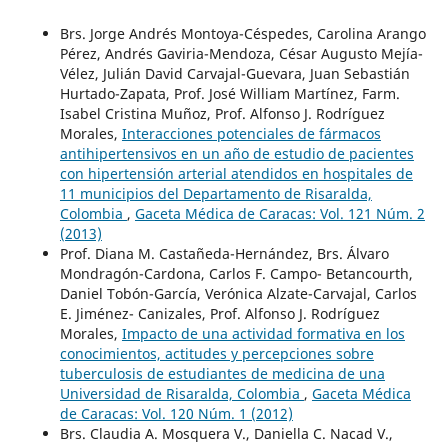
Brs. Jorge Andrés Montoya-Céspedes, Carolina Arango
Pérez, Andrés Gaviria-Mendoza, César Augusto Mejía-
Vélez, Julián David Carvajal-Guevara, Juan Sebastián
Hurtado-Zapata, Prof. José William Martínez, Farm.
Isabel Cristina Muñoz, Prof. Alfonso J. Rodríguez
Morales,
Interacciones potenciales de fármacos
antihipertensivos en un año de estudio de pacientes
con hipertensión arterial atendidos en hospitales de
11 municipios del Departamento de Risaralda,
Colombia
,
Gaceta Médica de Caracas: Vol. 121 Núm. 2
(2013)
Prof. Diana M. Castañeda-Hernández, Brs. Álvaro
Mondragón-Cardona, Carlos F. Campo- Betancourth,
Daniel Tobón-García, Verónica Alzate-Carvajal, Carlos
E. Jiménez- Canizales, Prof. Alfonso J. Rodríguez
Morales,
Impacto de una actividad formativa en los
conocimientos, actitudes y percepciones sobre
tuberculosis de estudiantes de medicina de una
Universidad de Risaralda, Colombia
,
Gaceta Médica
de Caracas: Vol. 120 Núm. 1 (2012)
Brs. Claudia A. Mosquera V., Daniella C. Nacad V.,