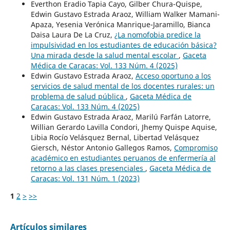
Everthon Eradio Tapia Cayo, Gilber Chura-Quispe,
Edwin Gustavo Estrada Araoz, William Walker Mamani-
Apaza, Yesenia Verónica Manrique-Jaramillo, Bianca
Daisa Laura De La Cruz,
¿La nomofobia predice la
impulsividad en los estudiantes de educación básica?
Una mirada desde la salud mental escolar
,
Gaceta
Médica de Caracas: Vol. 133 Núm. 4 (2025)
Edwin Gustavo Estrada Araoz,
Acceso oportuno a los
servicios de salud mental de los docentes rurales: un
problema de salud pública
,
Gaceta Médica de
Caracas: Vol. 133 Núm. 4 (2025)
Edwin Gustavo Estrada Araoz, Marilú Farfán Latorre,
Willian Gerardo Lavilla Condori, Jhemy Quispe Aquise,
Libia Rocío Velásquez Bernal, Libertad Velásquez
Giersch, Néstor Antonio Gallegos Ramos,
Compromiso
académico en estudiantes peruanos de enfermería al
retorno a las clases presenciales
,
Gaceta Médica de
Caracas: Vol. 131 Núm. 1 (2023)
1
2
>
>>
Artículos similares