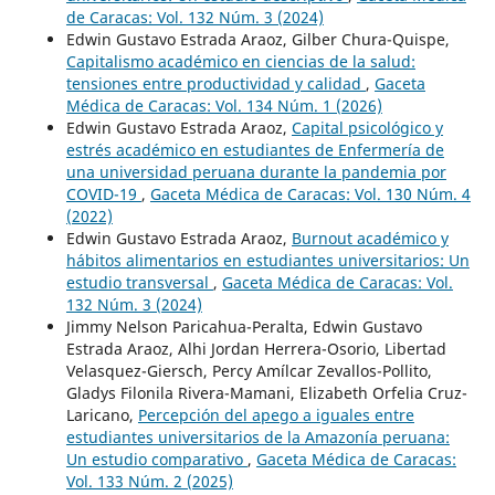
de Caracas: Vol. 132 Núm. 3 (2024)
Edwin Gustavo Estrada Araoz, Gilber Chura-Quispe,
Capitalismo académico en ciencias de la salud:
tensiones entre productividad y calidad
,
Gaceta
Médica de Caracas: Vol. 134 Núm. 1 (2026)
Edwin Gustavo Estrada Araoz,
Capital psicológico y
estrés académico en estudiantes de Enfermería de
una universidad peruana durante la pandemia por
COVID-19
,
Gaceta Médica de Caracas: Vol. 130 Núm. 4
(2022)
Edwin Gustavo Estrada Araoz,
Burnout académico y
hábitos alimentarios en estudiantes universitarios: Un
estudio transversal
,
Gaceta Médica de Caracas: Vol.
132 Núm. 3 (2024)
Jimmy Nelson Paricahua-Peralta, Edwin Gustavo
Estrada Araoz, Alhi Jordan Herrera-Osorio, Libertad
Velasquez-Giersch, Percy Amílcar Zevallos-Pollito,
Gladys Filonila Rivera-Mamani, Elizabeth Orfelia Cruz-
Laricano,
Percepción del apego a iguales entre
estudiantes universitarios de la Amazonía peruana:
Un estudio comparativo
,
Gaceta Médica de Caracas:
Vol. 133 Núm. 2 (2025)