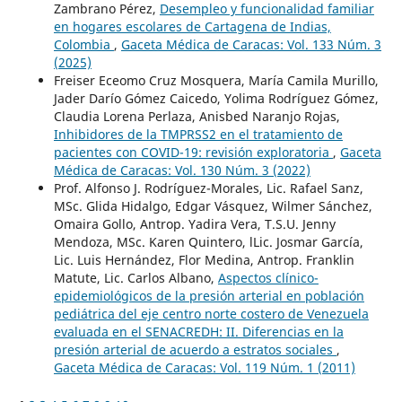
Zambrano Pérez,
Desempleo y funcionalidad familiar
en hogares escolares de Cartagena de Indias,
Colombia
,
Gaceta Médica de Caracas: Vol. 133 Núm. 3
(2025)
Freiser Eceomo Cruz Mosquera, María Camila Murillo,
Jader Darío Gómez Caicedo, Yolima Rodríguez Gómez,
Claudia Lorena Perlaza, Anisbed Naranjo Rojas,
Inhibidores de la TMPRSS2 en el tratamiento de
pacientes con COVID-19: revisión exploratoria
,
Gaceta
Médica de Caracas: Vol. 130 Núm. 3 (2022)
Prof. Alfonso J. Rodríguez-Morales, Lic. Rafael Sanz,
MSc. Glida Hidalgo, Edgar Vásquez, Wilmer Sánchez,
Omaira Gollo, Antrop. Yadira Vera, T.S.U. Jenny
Mendoza, MSc. Karen Quintero, lLic. Josmar García,
Lic. Luis Hernández, Flor Medina, Antrop. Franklin
Matute, Lic. Carlos Albano,
Aspectos clínico-
epidemiológicos de la presión arterial en población
pediátrica del eje centro norte costero de Venezuela
evaluada en el SENACREDH: II. Diferencias en la
presión arterial de acuerdo a estratos sociales
,
Gaceta Médica de Caracas: Vol. 119 Núm. 1 (2011)