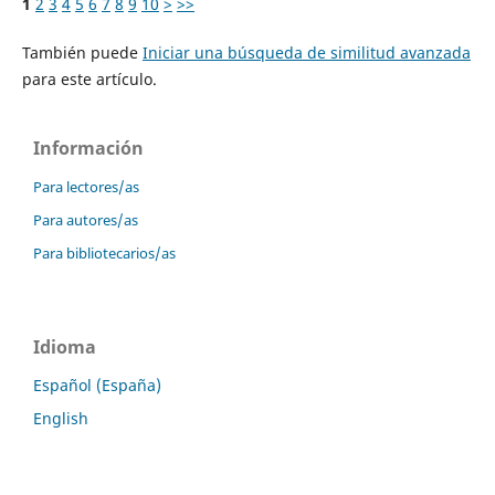
1
2
3
4
5
6
7
8
9
10
>
>>
También puede
Iniciar una búsqueda de similitud avanzada
para este artículo.
Información
Para lectores/as
Para autores/as
Para bibliotecarios/as
Idioma
Español (España)
English