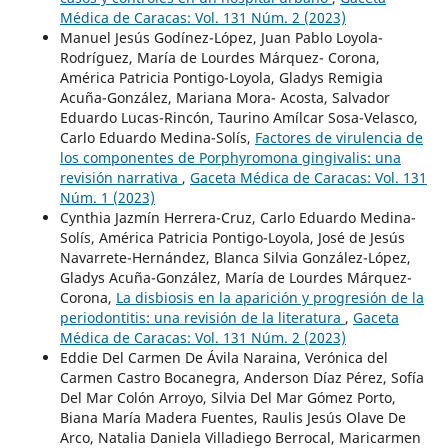
Médica de Caracas: Vol. 131 Núm. 2 (2023)
Manuel Jesús Godínez-López, Juan Pablo Loyola-
Rodríguez, María de Lourdes Márquez- Corona,
América Patricia Pontigo-Loyola, Gladys Remigia
Acuña-González, Mariana Mora- Acosta, Salvador
Eduardo Lucas-Rincón, Taurino Amílcar Sosa-Velasco,
Carlo Eduardo Medina-Solís,
Factores de virulencia de
los componentes de Porphyromona gingivalis: una
revisión narrativa
,
Gaceta Médica de Caracas: Vol. 131
Núm. 1 (2023)
Cynthia Jazmín Herrera-Cruz, Carlo Eduardo Medina-
Solís, América Patricia Pontigo-Loyola, José de Jesús
Navarrete-Hernández, Blanca Silvia González-López,
Gladys Acuña-González, María de Lourdes Márquez-
Corona,
La disbiosis en la aparición y progresión de la
periodontitis: una revisión de la literatura
,
Gaceta
Médica de Caracas: Vol. 131 Núm. 2 (2023)
Eddie Del Carmen De Ávila Naraina, Verónica del
Carmen Castro Bocanegra, Anderson Díaz Pérez, Sofía
Del Mar Colón Arroyo, Silvia Del Mar Gómez Porto,
Biana María Madera Fuentes, Raulis Jesús Olave De
Arco, Natalia Daniela Villadiego Berrocal, Maricarmen