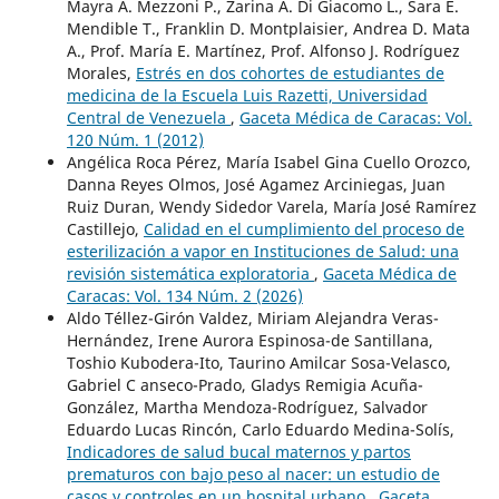
Mayra A. Mezzoni P., Zarina A. Di Giacomo L., Sara E.
Mendible T., Franklin D. Montplaisier, Andrea D. Mata
A., Prof. María E. Martínez, Prof. Alfonso J. Rodríguez
Morales,
Estrés en dos cohortes de estudiantes de
medicina de la Escuela Luis Razetti, Universidad
Central de Venezuela
,
Gaceta Médica de Caracas: Vol.
120 Núm. 1 (2012)
Angélica Roca Pérez, María Isabel Gina Cuello Orozco,
Danna Reyes Olmos, José Agamez Arciniegas, Juan
Ruiz Duran, Wendy Sidedor Varela, María José Ramírez
Castillejo,
Calidad en el cumplimiento del proceso de
esterilización a vapor en Instituciones de Salud: una
revisión sistemática exploratoria
,
Gaceta Médica de
Caracas: Vol. 134 Núm. 2 (2026)
Aldo Téllez-Girón Valdez, Miriam Alejandra Veras-
Hernández, Irene Aurora Espinosa-de Santillana,
Toshio Kubodera-Ito, Taurino Amilcar Sosa-Velasco,
Gabriel C anseco-Prado, Gladys Remigia Acuña-
González, Martha Mendoza-Rodríguez, Salvador
Eduardo Lucas Rincón, Carlo Eduardo Medina-Solís,
Indicadores de salud bucal maternos y partos
prematuros con bajo peso al nacer: un estudio de
casos y controles en un hospital urbano
,
Gaceta