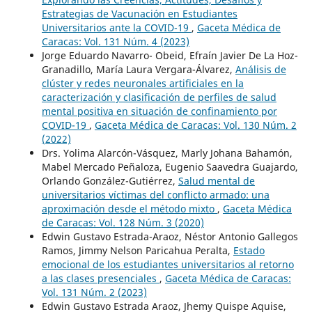
Estrategias de Vacunación en Estudiantes
Universitarios ante la COVID-19
,
Gaceta Médica de
Caracas: Vol. 131 Núm. 4 (2023)
Jorge Eduardo Navarro- Obeid, Efraín Javier De La Hoz-
Granadillo, María Laura Vergara-Álvarez,
Análisis de
clúster y redes neuronales artificiales en la
caracterización y clasificación de perfiles de salud
mental positiva en situación de confinamiento por
COVID-19
,
Gaceta Médica de Caracas: Vol. 130 Núm. 2
(2022)
Drs. Yolima Alarcón-Vásquez, Marly Johana Bahamón,
Mabel Mercado Peñaloza, Eugenio Saavedra Guajardo,
Orlando González-Gutiérrez,
Salud mental de
universitarios víctimas del conflicto armado: una
aproximación desde el método mixto
,
Gaceta Médica
de Caracas: Vol. 128 Núm. 3 (2020)
Edwin Gustavo Estrada-Araoz, Néstor Antonio Gallegos
Ramos, Jimmy Nelson Paricahua Peralta,
Estado
emocional de los estudiantes universitarios al retorno
a las clases presenciales
,
Gaceta Médica de Caracas:
Vol. 131 Núm. 2 (2023)
Edwin Gustavo Estrada Araoz, Jhemy Quispe Aquise,