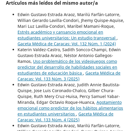
Artículos más leídos del mismo autor/a
Edwin Gustavo Estrada Araoz, Marilú Farfán-Latorre,
Willian Gerardo Lavilla-Condori, Jhemy Quispe-Aquise,
Mari Luz Lavilla-Condori, Maribel Mamani-Roque,
Estrés académico y cansancio emocional en
estudiantes universitarios: Un estudio transversal
,
Gaceta Médica de Caracas: Vol. 132 Núm. 1 (2024)
Katerin Valdez-Castro, Sadith Soncco-Champi, Edwin
Gustavo Estrada Araoz, Néstor Antonio Gallegos-
Ramos,
Uso problemático de los videojuegos como
predictor del desarrollo de habilidades sociales en
estudiantes de educación básica
,
Gaceta Médica de
Caracas: Vol. 133 Núm. 3 (2025)
Edwin Gustavo Estrada Araoz, Judith Annie Bautista-
Quispe, Jose Luis Coronado-Chalco, Gilber Chura-
Quispe, Ruth Mery Cruz-Huisa, Percy Samuel Yabar-
Miranda, Edgar Octavio Roque-Huanca,
Agotamiento
emocional como predictor de los hábitos alimentarios
en estudiantes universitarios
,
Gaceta Médica de
Caracas: Vol. 133 Núm. 4 (2025)
Edwin Gustavo Estrada Araoz, Marilú Farfán-Latorre,