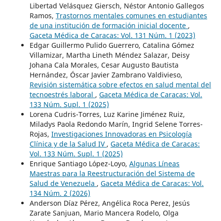
Libertad Velásquez Giersch, Néstor Antonio Gallegos
Ramos,
Trastornos mentales comunes en estudiantes
de una institución de formación inicial docente
,
Gaceta Médica de Caracas: Vol. 131 Núm. 1 (2023)
Edgar Guillermo Pulido Guerrero, Catalina Gómez
Villamizar, Martha Lineth Méndez Salazar, Deisy
Johana Cala Morales, Cesar Augusto Bautista
Hernández, Óscar Javier Zambrano Valdivieso,
Revisión sistemática sobre efectos en salud mental del
tecnoestrés laboral
,
Gaceta Médica de Caracas: Vol.
133 Núm. Supl. 1 (2025)
Lorena Cudris-Torres, Luz Karine Jiménez Ruiz,
Miladys Paola Redondo Marín, Ingrid Selene Torres-
Rojas,
Investigaciones Innovadoras en Psicología
Clínica y de la Salud IV
,
Gaceta Médica de Caracas:
Vol. 133 Núm. Supl. 1 (2025)
Enrique Santiago López-Loyo,
Algunas Líneas
Maestras para la Reestructuración del Sistema de
Salud de Venezuela
,
Gaceta Médica de Caracas: Vol.
134 Núm. 2 (2026)
Anderson Díaz Pérez, Angélica Roca Perez, Jesús
Zarate Sanjuan, Mario Mancera Rodelo, Olga