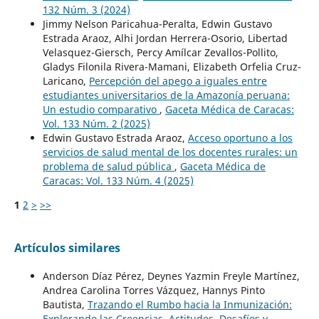
132 Núm. 3 (2024)
Jimmy Nelson Paricahua-Peralta, Edwin Gustavo
Estrada Araoz, Alhi Jordan Herrera-Osorio, Libertad
Velasquez-Giersch, Percy Amílcar Zevallos-Pollito,
Gladys Filonila Rivera-Mamani, Elizabeth Orfelia Cruz-
Laricano,
Percepción del apego a iguales entre
estudiantes universitarios de la Amazonía peruana:
Un estudio comparativo
,
Gaceta Médica de Caracas:
Vol. 133 Núm. 2 (2025)
Edwin Gustavo Estrada Araoz,
Acceso oportuno a los
servicios de salud mental de los docentes rurales: un
problema de salud pública
,
Gaceta Médica de
Caracas: Vol. 133 Núm. 4 (2025)
1
2
>
>>
Artículos similares
Anderson Díaz Pérez, Deynes Yazmin Freyle Martínez,
Andrea Carolina Torres Vázquez, Hannys Pinto
Bautista,
Trazando el Rumbo hacia la Inmunización:
Explorando las Creencias, Actitudes, Desafíos y