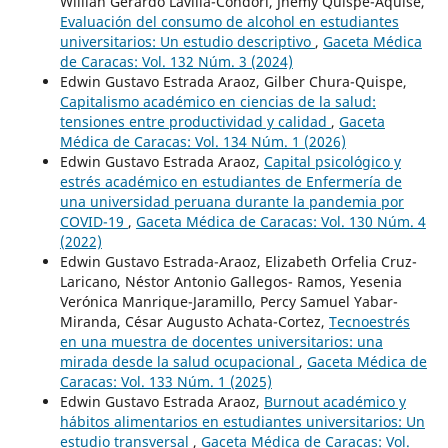
Willian Gerardo Lavilla-Condori, Jhemy Quispe-Aquise,
Evaluación del consumo de alcohol en estudiantes
universitarios: Un estudio descriptivo
,
Gaceta Médica
de Caracas: Vol. 132 Núm. 3 (2024)
Edwin Gustavo Estrada Araoz, Gilber Chura-Quispe,
Capitalismo académico en ciencias de la salud:
tensiones entre productividad y calidad
,
Gaceta
Médica de Caracas: Vol. 134 Núm. 1 (2026)
Edwin Gustavo Estrada Araoz,
Capital psicológico y
estrés académico en estudiantes de Enfermería de
una universidad peruana durante la pandemia por
COVID-19
,
Gaceta Médica de Caracas: Vol. 130 Núm. 4
(2022)
Edwin Gustavo Estrada-Araoz, Elizabeth Orfelia Cruz-
Laricano, Néstor Antonio Gallegos- Ramos, Yesenia
Verónica Manrique-Jaramillo, Percy Samuel Yabar-
Miranda, César Augusto Achata-Cortez,
Tecnoestrés
en una muestra de docentes universitarios: una
mirada desde la salud ocupacional
,
Gaceta Médica de
Caracas: Vol. 133 Núm. 1 (2025)
Edwin Gustavo Estrada Araoz,
Burnout académico y
hábitos alimentarios en estudiantes universitarios: Un
estudio transversal
,
Gaceta Médica de Caracas: Vol.