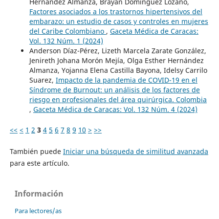
Hernández Almanza, Brayan Domínguez Lozano,
Factores asociados a los trastornos hipertensivos del
embarazo: un estudio de casos y controles en mujeres
del Caribe Colombiano
,
Gaceta Médica de Caracas:
Vol. 132 Núm. 1 (2024)
Anderson Díaz-Pérez, Lizeth Marcela Zarate González,
Jenireth Johana Morón Mejía, Olga Esther Hernández
Almanza, Yojanna Elena Castilla Bayona, Idelsy Carrilo
Suarez,
Impacto de la pandemia de COVID-19 en el
Síndrome de Burnout: un análisis de los factores de
riesgo en profesionales del área quirúrgica. Colombia
,
Gaceta Médica de Caracas: Vol. 132 Núm. 4 (2024)
<<
<
1
2
3
4
5
6
7
8
9
10
>
>>
También puede
Iniciar una búsqueda de similitud avanzada
para este artículo.
Información
Para lectores/as