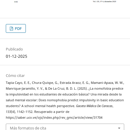
PDF
Publicado
01-12-2025
Cómo citar
Tapia Cayo, E. E., Chura-Quispe, G., Estrada Araoz, E. G., Mamani-Apaza, W. W.,
Manrique-Jaramillo, Y. V., & De La Cruz, B. D. L. (2025). ¿La nomofobia predice
la impulsividad en los estudiantes de educación básica? Una mirada desde la
salud mental escolar: Does nomophobia predict impulsivity in basic education
students? A school mental health perspective.
Gaceta Médica De Caracas
,
133
(4), 1142–1152. Recuperado a partir de
https://saber.ucv.ve/ojs/index.php/rev_gmc/article/view/31704
Más formatos de cita