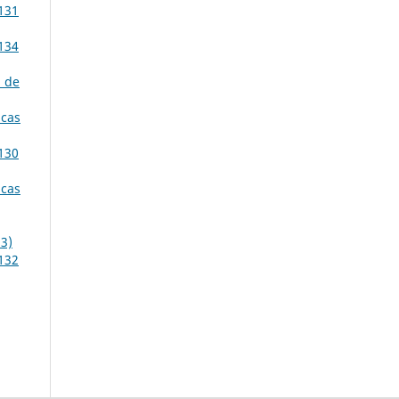
 131
 134
 de
acas
 130
acas
3)
 132