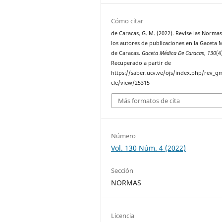
Cómo citar
de Caracas, G. M. (2022). Revise las Norma
los autores de publicaciones en la Gaceta 
de Caracas.
Gaceta Médica De Caracas
,
130
(4
Recuperado a partir de
https://saber.ucv.ve/ojs/index.php/rev_gm
cle/view/25315
Más formatos de cita
Número
Vol. 130 Núm. 4 (2022)
Sección
NORMAS
Licencia