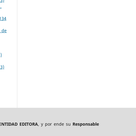
3)
.
 134
 de
)
3)
ENTIDAD EDITORA
, y por ende su
Responsable