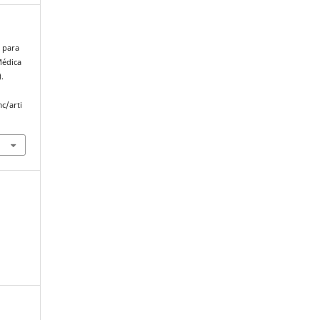
s para
Médica
).
c/arti