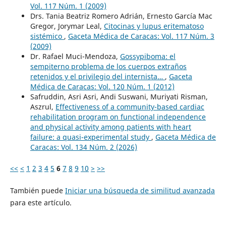
Vol. 117 Núm. 1 (2009)
Drs. Tania Beatriz Romero Adrián, Ernesto García Mac
Gregor, Jorymar Leal,
Citocinas y lupus eritematoso
sistémico
,
Gaceta Médica de Caracas: Vol. 117 Núm. 3
(2009)
Dr. Rafael Muci-Mendoza,
Gossypiboma: el
sempiterno problema de los cuerpos extraños
retenidos y el privilegio del internista…
,
Gaceta
Médica de Caracas: Vol. 120 Núm. 1 (2012)
Safruddin, Asri Asri, Andi Suswani, Muriyati Risman,
Aszrul,
Effectiveness of a community-based cardiac
rehabilitation program on functional independence
and physical activity among patients with heart
failure: a quasi-experimental study
,
Gaceta Médica de
Caracas: Vol. 134 Núm. 2 (2026)
<<
<
1
2
3
4
5
6
7
8
9
10
>
>>
También puede
Iniciar una búsqueda de similitud avanzada
para este artículo.