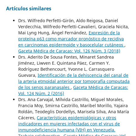
Artículos similares
Drs. Wilfredo Perfetti-Girón, Aldo Reigosa, Daniel
Verdecchia, Wilfredo Perfetti-Cavalieri, Graciela Nicita,
Mai Lyng Hung, Ángel Fernández,
Expresión de la
proteína p63 como marcador pronóstico de recidiva
en carcinomas epidermoide y basocelular cutáneos
,
Gaceta Médica de Caracas: Vol. 126 Núm. 3 (2018)
Drs. Aderito De Sousa Fontes, Minaret Sandrea
Jiménez, Liwven E. Quintana Páez, Carmen Y.
Rodríguez Bethencourt, Yvonne L. Carrasquero
Guevara,
Identificación de la dehiscencia del canal de
la arteria etmoidal anterior por tomografía computada
de los senos paranasales
,
Gaceta Médica de Caracas:
Vol. 124 Núm. 2 (2016)
Drs. Ana Carvajal, Mílvida Castrillo, Miguel Morales,
Francia Moy, Smirna Castrillo, Maribel Morillo, Yajaira
Roldán, Teodeglis Dordellys, Marisela Silva, Ana María
Cáceres,
Características epidemiológicas y otros
indicadores en mujeres infectadas con el virus de
inmunodeficiencia humana (VIH) en Venezuela.
Trabajo colaborativo
,
Gaceta Médica de Caracas: Vol.