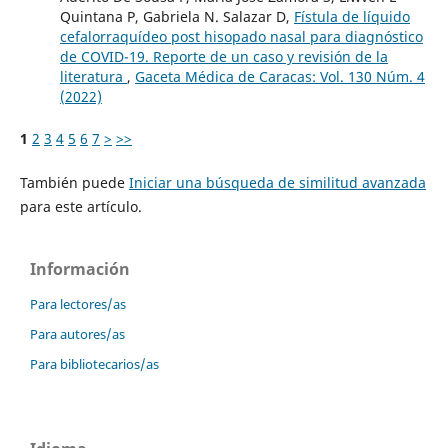
Quintana P, Gabriela N. Salazar D,
Fístula de líquido
cefalorraquídeo post hisopado nasal para diagnóstico
de COVID-19. Reporte de un caso y revisión de la
literatura
,
Gaceta Médica de Caracas: Vol. 130 Núm. 4
(2022)
1
2
3
4
5
6
7
>
>>
También puede
Iniciar una búsqueda de similitud avanzada
para este artículo.
Información
Para lectores/as
Para autores/as
Para bibliotecarios/as