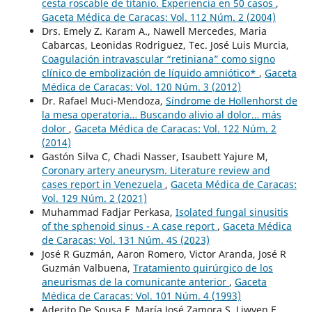
cesta roscable de titanio. Experiencia en 50 casos
,
Gaceta Médica de Caracas: Vol. 112 Núm. 2 (2004)
Drs. Emely Z. Karam A., Nawell Mercedes, Maria
Cabarcas, Leonidas Rodriguez, Tec. José Luis Murcia,
Coagulación intravascular “retiniana” como signo
clínico de embolización de líquido amniótico*
,
Gaceta
Médica de Caracas: Vol. 120 Núm. 3 (2012)
Dr. Rafael Muci-Mendoza,
Síndrome de Hollenhorst de
la mesa operatoria… Buscando alivio al dolor… más
dolor
,
Gaceta Médica de Caracas: Vol. 122 Núm. 2
(2014)
Gastón Silva C, Chadi Nasser, Isaubett Yajure M,
Coronary artery aneurysm. Literature review and
cases report in Venezuela
,
Gaceta Médica de Caracas:
Vol. 129 Núm. 2 (2021)
Muhammad Fadjar Perkasa,
Isolated fungal sinusitis
of the sphenoid sinus - A case report
,
Gaceta Médica
de Caracas: Vol. 131 Núm. 4S (2023)
José R Guzmán, Aaron Romero, Victor Aranda, José R
Guzmán Valbuena,
Tratamiento quirúrgico de los
aneurismas de la comunicante anterior
,
Gaceta
Médica de Caracas: Vol. 101 Núm. 4 (1993)
Aderito De Sousa F, María José Zamora S, Liwven E