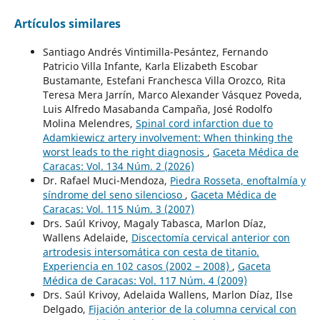
Artículos similares
Santiago Andrés Vintimilla-Pesántez, Fernando
Patricio Villa Infante, Karla Elizabeth Escobar
Bustamante, Estefani Franchesca Villa Orozco, Rita
Teresa Mera Jarrín, Marco Alexander Vásquez Poveda,
Luis Alfredo Masabanda Campaña, José Rodolfo
Molina Melendres,
Spinal cord infarction due to
Adamkiewicz artery involvement: When thinking the
worst leads to the right diagnosis
,
Gaceta Médica de
Caracas: Vol. 134 Núm. 2 (2026)
Dr. Rafael Muci-Mendoza,
Piedra Rosseta, enoftalmía y
síndrome del seno silencioso
,
Gaceta Médica de
Caracas: Vol. 115 Núm. 3 (2007)
Drs. Saúl Krivoy, Magaly Tabasca, Marlon Díaz,
Wallens Adelaide,
Discectomía cervical anterior con
artrodesis intersomática con cesta de titanio.
Experiencia en 102 casos (2002 – 2008)
,
Gaceta
Médica de Caracas: Vol. 117 Núm. 4 (2009)
Drs. Saúl Krivoy, Adelaida Wallens, Marlon Díaz, Ilse
Delgado,
Fijación anterior de la columna cervical con