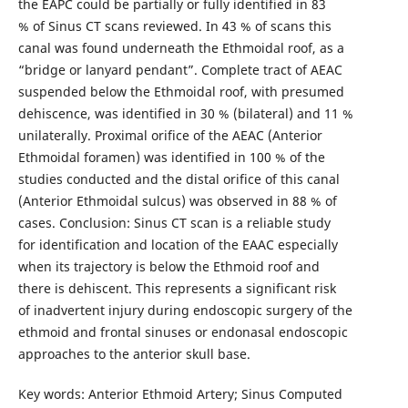
the EAPC could be partially or fully identified in 83
% of Sinus CT scans reviewed. In 43 % of scans this
canal was found underneath the Ethmoidal roof, as a
“bridge or lanyard pendant”. Complete tract of AEAC
suspended below the Ethmoidal roof, with presumed
dehiscence, was identified in 30 % (bilateral) and 11 %
unilaterally. Proximal orifice of the AEAC (Anterior
Ethmoidal foramen) was identified in 100 % of the
studies conducted and the distal orifice of this canal
(Anterior Ethmoidal sulcus) was observed in 88 % of
cases. Conclusion: Sinus CT scan is a reliable study
for identification and location of the EAAC especially
when its trajectory is below the Ethmoid roof and
there is dehiscent. This represents a significant risk
of inadvertent injury during endoscopic surgery of the
ethmoid and frontal sinuses or endonasal endoscopic
approaches to the anterior skull base.
Key words: Anterior Ethmoid Artery; Sinus Computed