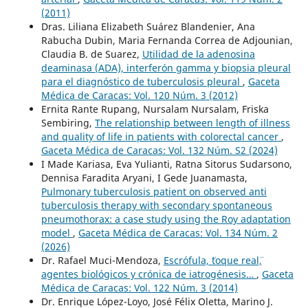
(2011)
Dras. Liliana Elizabeth Suárez Blandenier, Ana
Rabucha Dubin, Maria Fernanda Correa de Adjounian,
Claudia B. de Suarez,
Utilidad de la adenosina
deaminasa (ADA), interferón gamma y biopsia pleural
para el diagnóstico de tuberculosis pleural
,
Gaceta
Médica de Caracas: Vol. 120 Núm. 3 (2012)
Ernita Rante Rupang, Nursalam Nursalam, Friska
Sembiring,
The relationship between length of illness
and quality of life in patients with colorectal cancer
,
Gaceta Médica de Caracas: Vol. 132 Núm. S2 (2024)
I Made Kariasa, Eva Yulianti, Ratna Sitorus Sudarsono,
Dennisa Faradita Aryani, I Gede Juanamasta,
Pulmonary tuberculosis patient on observed anti
tuberculosis therapy with secondary spontaneous
pneumothorax: a case study using the Roy adaptation
model
,
Gaceta Médica de Caracas: Vol. 134 Núm. 2
(2026)
Dr. Rafael Muci-Mendoza,
Escrófula, ¨toque real¨,
agentes biológicos y crónica de iatrogénesis…
,
Gaceta
Médica de Caracas: Vol. 122 Núm. 3 (2014)
Dr. Enrique López-Loyo, José Félix Oletta, Marino J.