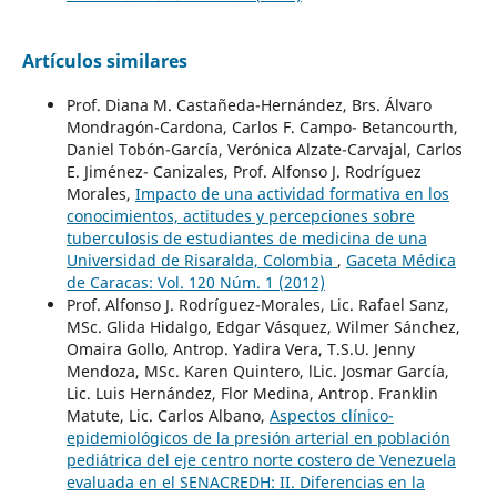
Artículos similares
Prof. Diana M. Castañeda-Hernández, Brs. Álvaro
Mondragón-Cardona, Carlos F. Campo- Betancourth,
Daniel Tobón-García, Verónica Alzate-Carvajal, Carlos
E. Jiménez- Canizales, Prof. Alfonso J. Rodríguez
Morales,
Impacto de una actividad formativa en los
conocimientos, actitudes y percepciones sobre
tuberculosis de estudiantes de medicina de una
Universidad de Risaralda, Colombia
,
Gaceta Médica
de Caracas: Vol. 120 Núm. 1 (2012)
Prof. Alfonso J. Rodríguez-Morales, Lic. Rafael Sanz,
MSc. Glida Hidalgo, Edgar Vásquez, Wilmer Sánchez,
Omaira Gollo, Antrop. Yadira Vera, T.S.U. Jenny
Mendoza, MSc. Karen Quintero, lLic. Josmar García,
Lic. Luis Hernández, Flor Medina, Antrop. Franklin
Matute, Lic. Carlos Albano,
Aspectos clínico-
epidemiológicos de la presión arterial en población
pediátrica del eje centro norte costero de Venezuela
evaluada en el SENACREDH: II. Diferencias en la