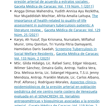
presión arterial de acuerdo a estratos sociales
,
Gaceta Médica de Caracas: Vol. 119 Núm. 1 (2011)
Angga Dimas Mahendra, Yudith Annisa Ayu Rezkitha,
Nur Mujaddidah Mochtar, Afrita Amalia Laitupa,
The
importance of health-related to quality-of-life
assessment in pulmonary tuberculosis patients: A
literature review.
,
Gaceta Médica de Caracas: Vol. 129
Núm. 2S (2021)
Karyo, Ah Yusuf, Ilya Krisnana, Nursalam, Miftahul
Munir, Umu Qonitun, Tri Yunita Fitria Damayanti,
Hamidatus Daris Saadah,
Screening Tuberculosis in
Social Welfare Residents
,
Gaceta Médica de Caracas:
Vol. 133 Núm. 2 (2025)
MSc. Glida Hidalgo, Lic. Rafael Sanz, Edgar Vásquez,
Wilmer Sánchez, Omaira Gollo, Antrop. Yadira Vera,
Dra. Melissa Arria, Lic. Solangel Higuera, T.S.U. Jenny
Mendoza, Antrop. Franklin Matute, Lic. Carlos Albano,
Prof. Alfonso J. Rodríguez-Morales,
Aspectos clínico-
epidemiológicos de la presión arterial en población
pediátrica del eje centro norte costero de Venezuela
evaluada en el SENACREDH: III. Variables
antropométricas y bioquímicas asociadas a la presión
arterial
,
Gaceta Médica de Caracas: Vol. 119 Núm. 2