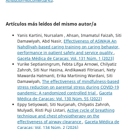
Atribución-NoComercial 4.0
.
Artículos más leídos del mismo autor/a
Yanis Kartini, Nursalam , Ahsan, Imamatul Faizah, Siti
Damawiyah, Abd Nasir,
Effectiveness of ASWAJA An
Nahdliyah-based caring training on caring behavior,
performance in patient safety and service quality
,
Gaceta Médica de Caracas: Vol. 131 Núm. 1 (2023)
Yurike Septianingrum, Febta Lifga Arnowi, Chilyatiz
Zahroh, Siti Nur Hasina, Andikawati Fitriasari, Nety
Mawarda Hatmanti, Erika Martining Wardani, Siti
Damawiyah,
The effectiveness of mindfulness-based
stress reduction on parental stress during COVID-19
pandemic: A randomized controlled trial
,
Gaceta
Médica de Caracas: Vol. 130 Núm. 5S (2022)
Eppy Setiyowati, Siti Nurjanah, Chilyatis Zahroh,
Mulyadi, Risti Puji Listari,
Active cycle of breathing
technique and chest physiotherapy on the
effectiveness of airway clearance
,
Gaceta Médica de
Caracas: Vol. 134 Núm. 2 (2026)