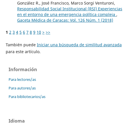
González R., José Francisco, Marco Sorgi Venturoni,
Responsabilidad Social Institucional (RSI) Experiencias
en el entorno de una emergencia política compleja
,
Gaceta Médica de Caracas: Vol. 126 Núm. 1 (2018)
1
2
3
4
5
6
7
8
9
10
>
>>
También puede
Iniciar una búsqueda de similitud avanzada
para este artículo.
Información
Para lectores/as
Para autores/as
Para bibliotecarios/as
Idioma