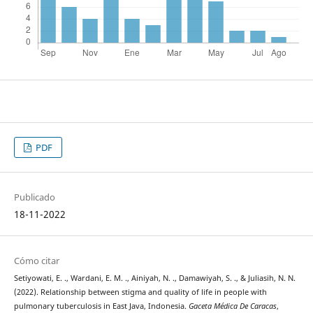
PDF
Publicado
18-11-2022
Cómo citar
Setiyowati, E. ., Wardani, E. M. ., Ainiyah, N. ., Damawiyah, S. ., & Juliasih, N. N.
(2022). Relationship between stigma and quality of life in people with
pulmonary tuberculosis in East Java, Indonesia.
Gaceta Médica De Caracas
,