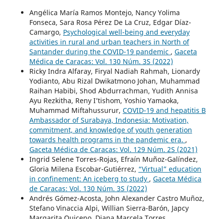
Angélica María Ramos Montejo, Nancy Yolima
Fonseca, Sara Rosa Pérez De La Cruz, Edgar Díaz-
Camargo,
Psychological well-being and everyday
activities in rural and urban teachers in North of
Santander during the COVID-19 pandemic
,
Gaceta
Médica de Caracas: Vol. 130 Núm. 3S (2022)
Ricky Indra Alfaray, Firyal Nadiah Rahmah, Lionardy
Yodianto, Abu Rizal Dwikatmono Johan, Muhammad
Raihan Habibi, Shod Abdurrachman, Yudith Annisa
Ayu Rezkitha, Reny I’tishom, Yoshio Yamaoka,
Muhammad Miftahussurur,
COVID-19 and hepatitis B
Ambassador of Surabaya, Indonesia: Motivation,
commitment, and knowledge of youth generation
towards health programs in the pandemic era.
,
Gaceta Médica de Caracas: Vol. 129 Núm. 2S (2021)
Ingrid Selene Torres-Rojas, Efraín Muñoz-Galíndez,
Gloria Milena Escobar-Gutiérrez,
“Virtual” education
in confinement: An iceberg to study
,
Gaceta Médica
de Caracas: Vol. 130 Núm. 3S (2022)
Andrés Gómez-Acosta, John Alexander Castro Muñoz,
Stefano Vinaccia Alpi, Willian Sierra-Barón, Japcy
Margarita Quiceno, Diana Marcela Torres,