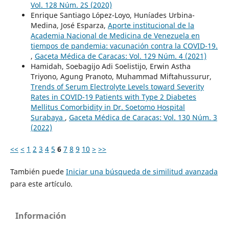
Vol. 128 Núm. 2S (2020)
Enrique Santiago López-Loyo, Huníades Urbina-
Medina, José Esparza,
Aporte institucional de la
Academia Nacional de Medicina de Venezuela en
tiempos de pandemia: vacunación contra la COVID-19.
,
Gaceta Médica de Caracas: Vol. 129 Núm. 4 (2021)
Hamidah, Soebagijo Adi Soelistijo, Erwin Astha
Triyono, Agung Pranoto, Muhammad Miftahussurur,
Trends of Serum Electrolyte Levels toward Severity
Rates in COVID-19 Patients with Type 2 Diabetes
Mellitus Comorbidity in Dr. Soetomo Hospital
Surabaya
,
Gaceta Médica de Caracas: Vol. 130 Núm. 3
(2022)
<<
<
1
2
3
4
5
6
7
8
9
10
>
>>
También puede
Iniciar una búsqueda de similitud avanzada
para este artículo.
Información