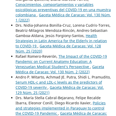
Conocimientos, comportamientos y variables
psicológicas preventivas del COVID-19 en una muestra
colombiana
,
Gaceta Médica de Caracas: Vol. 130 Núm.
1 (2022)
Drs. Nidia-Johanna Bonilla-Cruz, Lorena Cudris-Torres,
Beatriz-Milagros Mendoza-Rincón, Andres-Sebastian
Gamboa-Aldana, Jesús Forgiony-Santos,
Health
Strategies in Latin America for the Elderly in relation
to COVID-19
,
Gaceta Médica de Caracas: Vol. 128
Núm. 2S (2020)
Rafael Romero-Reverón,
The Impact of the COVID-19
Pandemic on Current Anatomy Education: A
Venezuelan Medical Student’s Perspective
,
Gaceta
Médica de Caracas: Vol. 130 Núm. 2 (2022)
Andro P. Witarto, Achmad JE. Putra, Shidi L. Pramudito,
Serum HDL-c and LDL-c levels as the predictors of
COVID-19 severity
,
Gaceta Médica de Caracas: Vol.
129 Núm. 2S (2021)
Drs. María Stella Cabral-Bejarano, Felipe Recalde
Ibarra, Eleonor Conill, Diego Ricardo Xavier,
Policies
and strategies implemented in Paraguay to control
the COVID-19 Pandemic
,
Gaceta Médica de Caracas: