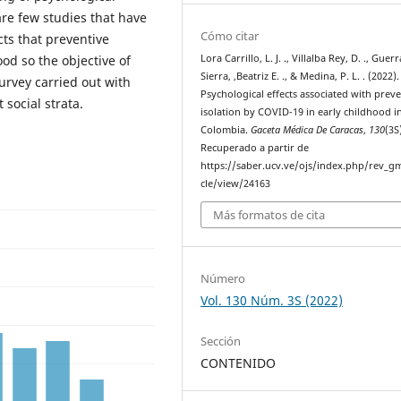
are few studies that have
Cómo citar
ts that preventive
Lora Carrillo, L. J. ., Villalba Rey, D. ., Guerr
od so the objective of
Sierra, ,Beatriz E. ., & Medina, P. L. . (2022).
urvey carried out with
Psychological effects associated with preve
 social strata.
isolation by COVID-19 in early childhood i
Colombia.
Gaceta Médica De Caracas
,
130
(3S
Recuperado a partir de
https://saber.ucv.ve/ojs/index.php/rev_gm
cle/view/24163
Más formatos de cita
Número
Vol. 130 Núm. 3S (2022)
Sección
CONTENIDO