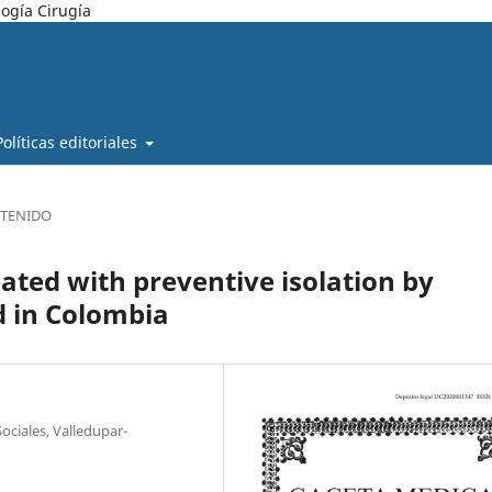
ogía Cirugía
Políticas editoriales
TENIDO
iated with preventive isolation by
d in Colombia
ociales, Valledupar-