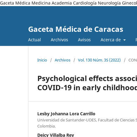
Gaceta Médica Medicina Academia Cardiología Neurología Ginecol
Gaceta Médica de Caracas
Actual
Archivos
Avisos
Acerca de
Inicio
/
Archivos
/
Vol. 130 Núm. 3S (2022)
/
CON
Psychological effects assoc
COVID-19 in early childhoo
Lesby Johanna Lora Carrillo
Universidad de Santander-UDES, Facultad de Ciencias S
Colombia.
Deicy Villalba Rey