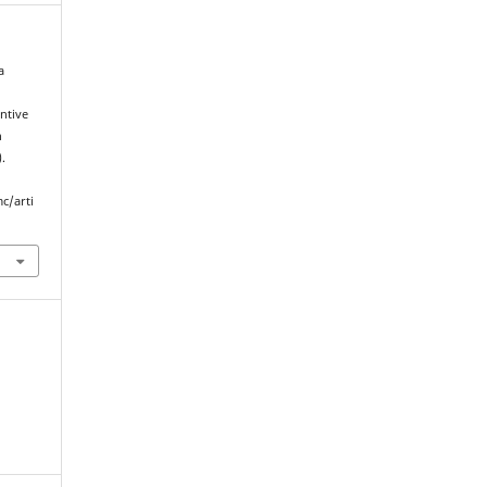
a
ntive
n
).
c/arti