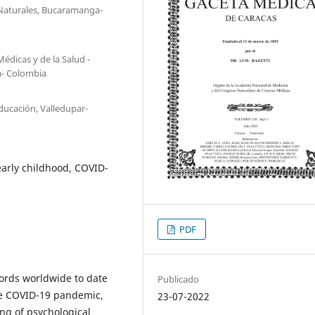
 Naturales, Bucaramanga-
édicas y de la Salud -
a- Colombia
ducación, Valledupar-
arly childhood, COVID-
PDF
rds worldwide to date
Publicado
he COVID-19 pandemic,
23-07-2022
ing of psychological