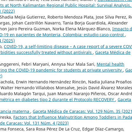
ts at North Kalimantan Regional Public Hospital: Survival Analysis
1 (2022)
Shadia Mejia Gutierrez, Roberto Mendoza Plata, Jose Silva Perez, R
rgas, Johan Castrillón Navarro, Tania Borja Guardiola, Alexander
 Jhon Jairo Pereira Guzman, Norka Elena Márquez-Blanco,
Impacto d
D-19 en pacientes de Monteria, Colombia: estudio caso-control
,
4 (2025)
o,
COVID-19, a self-limiting disease – A case report of a severe COV
idities successfully treated without antivirals
,
Gaceta Médica de
a Anggereni, Febri Maryani, Annysa Nur Mala Sari,
Mental health
ng the COVID-19 pandemic for students at private university
,
Gac
2)
Machola, Erwin Hernando Hernández Rincón, Nadia Juliana Proaños
, Walter Hernando Villalobos Monsalve, Jesús David Álvarez Morales
duardo Malagón Tarqui, Juan Manuel Naranjo Piñeros, Oscar Andr
métrica en diabetes tipo 2 durante el Protocolo RECOVERY
,
Gaceta
tancia materna
,
Gaceta Médica de Caracas: Vol. 129 Núm. 3S (2021
Freska,
Factors that Influence Malnutrition Among Toddlers in Pad
de Caracas: Vol. 131 Núm. 4 (2023)
ima Fonseca, Sara Rosa Pérez De La Cruz, Edgar Díaz-Camargo,