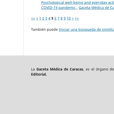
Psychological well-being and everyday acti
COVID-19 pandemic
,
Gaceta Médica de Ca
<<
<
1
2
3
4
5
6
7
8
9
10
>
>>
También puede
Iniciar una búsqueda de simili
La
Gaceta Médica de Caracas
, es el órgano d
Editorial.