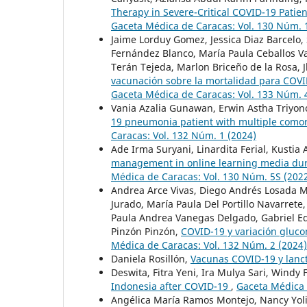
Therapy in Severe-Critical COVID-19 Patien
Gaceta Médica de Caracas: Vol. 130 Núm. 
Jaime Lorduy Gomez, Jessica Diaz Barcelo, 
Fernández Blanco, María Paula Ceballos Va
Terán Tejeda, Marlon Briceño de la Rosa,
vacunación sobre la mortalidad para COVI
Gaceta Médica de Caracas: Vol. 133 Núm. 
Vania Azalia Gunawan, Erwin Astha Triyon
19 pneumonia patient with multiple comorb
Caracas: Vol. 132 Núm. 1 (2024)
Ade Irma Suryani, Linardita Ferial, Kusti
management in online learning media duri
Médica de Caracas: Vol. 130 Núm. 5S (202
Andrea Arce Vivas, Diego Andrés Losada 
Jurado, María Paula Del Portillo Navarrete
Paula Andrea Vanegas Delgado, Gabriel E
Pinzón Pinzón,
COVID-19 y variación gluco
Médica de Caracas: Vol. 132 Núm. 2 (2024)
Daniela Rosillón,
Vacunas COVID-19 y lanc
Deswita, Fitra Yeni, Ira Mulya Sari, Windy 
Indonesia after COVID-19
,
Gaceta Médica 
Angélica María Ramos Montejo, Nancy Yol