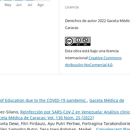
Licencia
Derechos de autor 2022 Gaceta Médic
Caracas
Esta obra está bajo una licencia
internacional
Creative Commons
Atribución-NoComercial 4.0
.
d of Education due to the COVID-19 pandemic
,
Gaceta Médica de
ez-Silano,
Reinfección por SARS-CoV-2 en Venezuela: Análisis clínic
ceta Médica de Caracas: Vol. 130 Núm. 2S (2022)
a Dewi, Fitri Firdausi, Ayu Putri Pertiwi, Fortragina Tarakondiori
Fikri Samodro Putro, Tesa Iswa Rahman, Maikel .,
Convalescent Pl