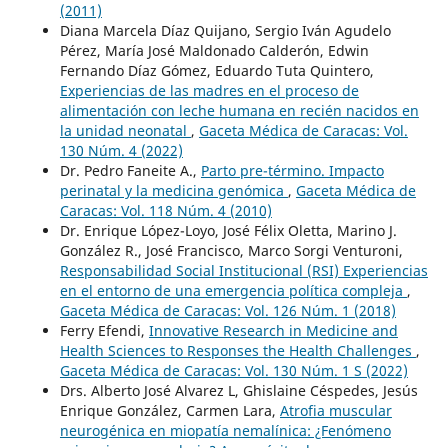
(2011)
Diana Marcela Díaz Quijano, Sergio Iván Agudelo
Pérez, María José Maldonado Calderón, Edwin
Fernando Díaz Gómez, Eduardo Tuta Quintero,
Experiencias de las madres en el proceso de
alimentación con leche humana en recién nacidos en
la unidad neonatal
,
Gaceta Médica de Caracas: Vol.
130 Núm. 4 (2022)
Dr. Pedro Faneite A.,
Parto pre-término. Impacto
perinatal y la medicina genómica
,
Gaceta Médica de
Caracas: Vol. 118 Núm. 4 (2010)
Dr. Enrique López-Loyo, José Félix Oletta, Marino J.
González R., José Francisco, Marco Sorgi Venturoni,
Responsabilidad Social Institucional (RSI) Experiencias
en el entorno de una emergencia política compleja
,
Gaceta Médica de Caracas: Vol. 126 Núm. 1 (2018)
Ferry Efendi,
Innovative Research in Medicine and
Health Sciences to Responses the Health Challenges
,
Gaceta Médica de Caracas: Vol. 130 Núm. 1 S (2022)
Drs. Alberto José Alvarez L, Ghislaine Céspedes, Jesús
Enrique González, Carmen Lara,
Atrofia muscular
neurogénica en miopatía nemalínica: ¿Fenómeno