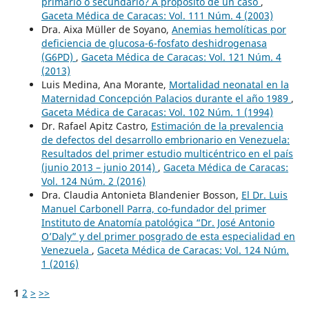
primario o secundario? A propósito de un caso
,
Gaceta Médica de Caracas: Vol. 111 Núm. 4 (2003)
Dra. Aixa Müller de Soyano,
Anemias hemolíticas por
deficiencia de glucosa-6-fosfato deshidrogenasa
(G6PD)
,
Gaceta Médica de Caracas: Vol. 121 Núm. 4
(2013)
Luis Medina, Ana Morante,
Mortalidad neonatal en la
Maternidad Concepción Palacios durante el año 1989
,
Gaceta Médica de Caracas: Vol. 102 Núm. 1 (1994)
Dr. Rafael Apitz Castro,
Estimación de la prevalencia
de defectos del desarrollo embrionario en Venezuela:
Resultados del primer estudio multicéntrico en el país
(junio 2013 – junio 2014)
,
Gaceta Médica de Caracas:
Vol. 124 Núm. 2 (2016)
Dra. Claudia Antonieta Blandenier Bosson,
El Dr. Luis
Manuel Carbonell Parra, co-fundador del primer
Instituto de Anatomía patológica “Dr. José Antonio
O’Daly” y del primer posgrado de esta especialidad en
Venezuela
,
Gaceta Médica de Caracas: Vol. 124 Núm.
1 (2016)
1
2
>
>>