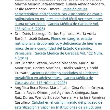
Martha Mendinueta-Martínez, Eulalia Amador-Rodero,
Leslie Montealegre-Esmeral,
Relación de las
características antropométricas y síndrome de ovario
poliquístico en mujeres en edad fértil pertenecientes
a una universidad
,
Gaceta Médica de Caracas: Vol.
133 Núm. 3 (2025)
Drs. Doris Nobrega, Carlos Espinosa, María Adela
Barón4, Liseti Solano,
Plomo en sangre, estado
nutricional antropométrico y deficiencia de hierro en
niños de una comunidad del Estado Carabobo,
Venezuela
,
Gaceta Médica de Caracas: Vol. 122 Núm.
4 (2014)
Drs. Martha Lozada, Silvana Machado, Marielisa
Manrique, Doritza Martínez, Odalis Suárez, Harold
Guevara,
Factores de riesgo asociados al síndrome
metabólico en adolescentes
,
Gaceta Médica de
Caracas: Vol. 116 Núm. 4 (2008)
Angélica Roca Pérez, María Isabel Gina Cuello Orozco,
Danna Reyes Olmos, José Agamez Arciniegas, Juan
Ruiz Duran, Wendy Sidedor Varela, María José Ramírez
Castillejo,
Calidad en el cumplimiento del proceso de
esterilización a vapor en Instituciones de Salud: una