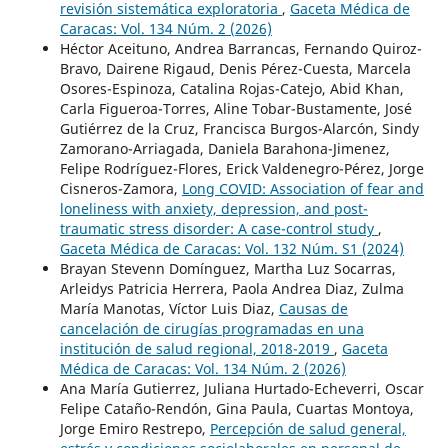
revisión sistemática exploratoria
,
Gaceta Médica de
Caracas: Vol. 134 Núm. 2 (2026)
Héctor Aceituno, Andrea Barrancas, Fernando Quiroz-
Bravo, Dairene Rigaud, Denis Pérez-Cuesta, Marcela
Osores-Espinoza, Catalina Rojas-Catejo, Abid Khan,
Carla Figueroa-Torres, Aline Tobar-Bustamente, José
Gutiérrez de la Cruz, Francisca Burgos-Alarcón, Sindy
Zamorano-Arriagada, Daniela Barahona-Jimenez,
Felipe Rodríguez-Flores, Erick Valdenegro-Pérez, Jorge
Cisneros-Zamora,
Long COVID: Association of fear and
loneliness with anxiety, depression, and post-
traumatic stress disorder: A case-control study
,
Gaceta Médica de Caracas: Vol. 132 Núm. S1 (2024)
Brayan Stevenn Domínguez, Martha Luz Socarras,
Arleidys Patricia Herrera, Paola Andrea Diaz, Zulma
María Manotas, Víctor Luis Diaz,
Causas de
cancelación de cirugías programadas en una
institución de salud regional, 2018-2019
,
Gaceta
Médica de Caracas: Vol. 134 Núm. 2 (2026)
Ana María Gutierrez, Juliana Hurtado-Echeverri, Oscar
Felipe Cataño-Rendón, Gina Paula, Cuartas Montoya,
Jorge Emiro Restrepo,
Percepción de salud general,