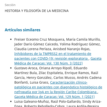
Sección
HISTORIA Y FILOSOFÍA DE LA MEDICINA
Artículos similares
Freiser Eceomo Cruz Mosquera, María Camila Murillo,
Jader Darío Gómez Caicedo, Yolima Rodríguez Gómez,
Claudia Lorena Perlaza, Anisbed Naranjo Rojas,
Inhibidores de la TMPRSS2 en el tratamiento de
pacientes con COVID-19: revisión exploratoria
,
Gaceta
Médica de Caracas: Vol. 130 Núm. 3 (2022)
Gustavo Aroca, Oriana Arroyo Ripoll, Eduardo
Martínez Bula, Zilac Espitaleta, Enrique Ramos, Raúl
García, Henry González, Carlos Musso, Andrés Cadena
Bonfanti, Luisa Grass,
Caracterización clínico-
patológica en pacientes con diagnóstico histológico de
nefropatía por IgA en la Región Caribe Colombiana
,
Gaceta Médica de Caracas: Vol. 129 Núm. 1 (2021)
Luisa Galeano-Muñoz, Raúl Polo-Gallardo, Sindy Ariza-
Egea, Roberto Rebolledo-Cobos, Laura Ardila-Pereira,