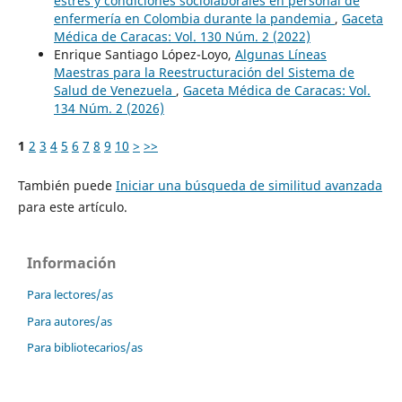
estrés y condiciones sociolaborales en personal de
enfermería en Colombia durante la pandemia
,
Gaceta
Médica de Caracas: Vol. 130 Núm. 2 (2022)
Enrique Santiago López-Loyo,
Algunas Líneas
Maestras para la Reestructuración del Sistema de
Salud de Venezuela
,
Gaceta Médica de Caracas: Vol.
134 Núm. 2 (2026)
1
2
3
4
5
6
7
8
9
10
>
>>
También puede
Iniciar una búsqueda de similitud avanzada
para este artículo.
Información
Para lectores/as
Para autores/as
Para bibliotecarios/as