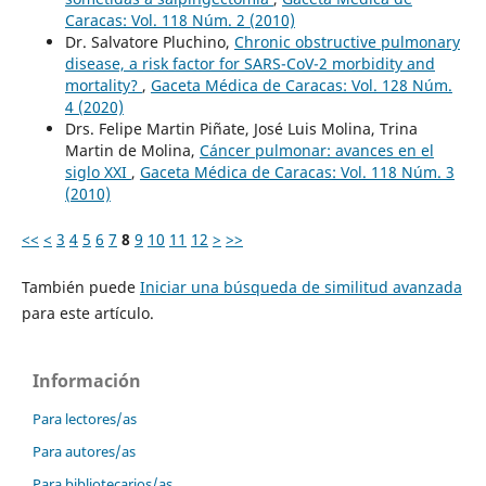
Caracas: Vol. 118 Núm. 2 (2010)
Dr. Salvatore Pluchino,
Chronic obstructive pulmonary
disease, a risk factor for SARS-CoV-2 morbidity and
mortality?
,
Gaceta Médica de Caracas: Vol. 128 Núm.
4 (2020)
Drs. Felipe Martin Piñate, José Luis Molina, Trina
Martin de Molina,
Cáncer pulmonar: avances en el
siglo XXI
,
Gaceta Médica de Caracas: Vol. 118 Núm. 3
(2010)
<<
<
3
4
5
6
7
8
9
10
11
12
>
>>
También puede
Iniciar una búsqueda de similitud avanzada
para este artículo.
Información
Para lectores/as
Para autores/as
Para bibliotecarios/as