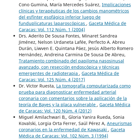
Cono Gumina, María Mercedes Suárez,
Implicaciones
clínicas y terapéuticas de los cambios manométricos
del esfínter esofágico inferior luego de
funduplicaturas laparoscópicas
,
Gaceta Médica de
Caracas: Vol. 112 Núm. 1 (2004)
Drs. Aderito De Sousa Fontes, Minaret Sandrea
Jiménez, Nelson Urdaneta Lafée, Perfecto A. Abreu
Durán, Liwven E. Quintana Páez, Jesús Alberto Romero
Hernández, Andreina Carmina De Sousa De Abreu,
Tratamiento combinado del papiloma nasosinusal
avanzado, con resección endoscópica y técnicas
emergentes de radioterapia
,
Gaceta Médica de
Caracas: Vol. 125 Núm. 4 (2017)
Dr. Víctor Ruesta,
La tomografía computarizada como
prueba para diagnosticar enfermedad arterial
coronaria con comentarios sobre la aplicación de la
teoría de Bayes y la placa vulnerable
,
Gaceta Médica
de Caracas: Vol. 120 Núm. 4 (2012)
Miguel Amilachwari B,, Gloria Yanira Rueda, Sonia
Kovalski, Lorgia Orta Ferrer, Saúl Pérez A,
Aneurismas
coronarios en la enfermedad de Kawasaki
,
Gaceta
Médica de Caracas: Vol. 102 Núm. 3 (1994)