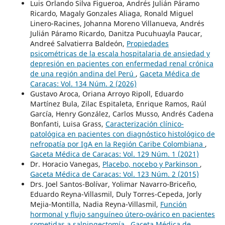
Luis Orlando Silva Figueroa, Andrés Julián Páramo
Ricardo, Magaly Gonzales Aliaga, Ronald Miguel
Linero-Racines, Johanna Moreno Villanueva, Andrés
Julián Páramo Ricardo, Danitza Pucuhuayla Paucar,
Andreé Salvatierra Baldeón,
Propiedades
psicométricas de la escala hospitalaria de ansiedad y
depresión en pacientes con enfermedad renal crónica
de una región andina del Perú
,
Gaceta Médica de
Caracas: Vol. 134 Núm. 2 (2026)
Gustavo Aroca, Oriana Arroyo Ripoll, Eduardo
Martínez Bula, Zilac Espitaleta, Enrique Ramos, Raúl
García, Henry González, Carlos Musso, Andrés Cadena
Bonfanti, Luisa Grass,
Caracterización clínico-
patológica en pacientes con diagnóstico histológico de
nefropatía por IgA en la Región Caribe Colombiana
,
Gaceta Médica de Caracas: Vol. 129 Núm. 1 (2021)
Dr. Horacio Vanegas,
Placebo, nocebo y Parkinson
,
Gaceta Médica de Caracas: Vol. 123 Núm. 2 (2015)
Drs. Joel Santos-Bolívar, Yolimar Navarro-Briceño,
Eduardo Reyna-Villasmil, Duly Torres-Cepeda, Jorly
Mejia-Montilla, Nadia Reyna-Villasmil,
Función
hormonal y flujo sanguíneo útero-ovárico en pacientes
sometidas a salpingectomía
,
Gaceta Médica de