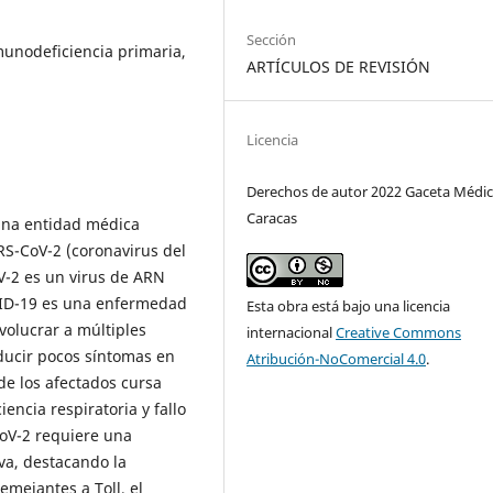
Sección
unodeficiencia primaria,
ARTÍCULOS DE REVISIÓN
Licencia
Derechos de autor 2022 Gaceta Médic
Caracas
una entidad médica
RS-CoV-2 (coronavirus del
V-2 es un virus de ARN
VID-19 es una enfermedad
Esta obra está bajo una licencia
olucrar a múltiples
internacional
Creative Commons
ducir pocos síntomas en
Atribución-NoComercial 4.0
.
de los afectados cursa
encia respiratoria y fallo
CoV-2 requiere una
va, destacando la
emejantes a Toll, el