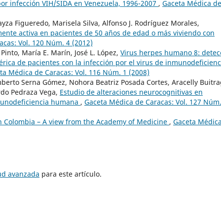
por infección VIH/SIDA en Venezuela, 1996-2007
,
Gaceta Médica d
yza Figueredo, Marisela Silva, Alfonso J. Rodríguez Morales,
amente activa en pacientes de 50 años de edad o más viviendo con
cas: Vol. 120 Núm. 4 (2012)
Pinto, María E. Marín, José L. López,
Virus herpes humano 8: detec
rica de pacientes con la infección por el virus de inmunodeficienc
ta Médica de Caracas: Vol. 116 Núm. 1 (2008)
berto Serna Gómez, Nohora Beatriz Posada Cortes, Aracelly Buitr
rdo Pedraza Vega,
Estudio de alteraciones neurocognitivas en
inmunodeficiencia humana
,
Gaceta Médica de Caracas: Vol. 127 Núm.
n Colombia – A view from the Academy of Medicine
,
Gaceta Médic
tud avanzada
para este artículo.