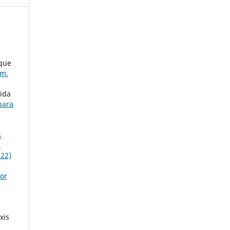
ique
úm.
ida
para
s
n
022)
tor
xis