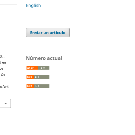
English
Enviar un artículo
B. .
Número actual
d en
Dos
a De
c/arti