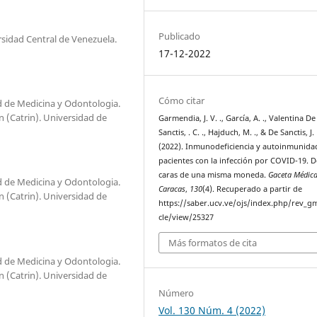
Publicado
rsidad Central de Venezuela.
17-12-2022
Cómo citar
ad de Medicina y Odontologia.
n (Catrin). Universidad de
Garmendia, J. V. ., García, A. ., Valentina De
Sanctis, . C. ., Hajduch, M. ., & De Sanctis, J. 
(2022). Inmunodeficiencia y autoinmunida
pacientes con la infección por COVID-19. 
caras de una misma moneda.
Gaceta Médic
ad de Medicina y Odontologia.
Caracas
,
130
(4). Recuperado a partir de
n (Catrin). Universidad de
https://saber.ucv.ve/ojs/index.php/rev_gm
cle/view/25327
Más formatos de cita
ad de Medicina y Odontologia.
n (Catrin). Universidad de
Número
Vol. 130 Núm. 4 (2022)