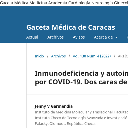
Gaceta Médica Medicina Academia Cardiología Neurología Ginecol
Gaceta Médica de Caracas
Actual
Archivos
Avisos
Acerca de
Inicio
/
Archivos
/
Vol. 130 Núm. 4 (2022)
/
ARTÍ
Inmunodeficiencia y autoin
por COVID-19. Dos caras 
Jenny V Garmendia
Instituto de Medicina Molecular y Traslacional. Facult
Instituto Checo de Tecnología Avanzada e Investigació
Palacky. Olomouc. República Checa.