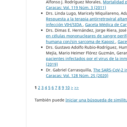
Alfonso J. Rodríguez Morales,
Mortalidad 
Caracas: Vol. 119 Núm. 3 (2011)
Drs. Linda Lugo, Maricely Miquilareno, Ada
Respuesta a la terapia antirretroviral alt
infección VIH/SIDA
,
Gaceta Médica de Cara
Drs. Dimas E. Hernández, Jorge Riera, José 
en células mononucleares de sangre perifé
humana con/sin sarcoma de Kaposi
,
Gace
Drs. Gustavo Adolfo Rubio-Rodríguez, Hum
Mejía, Mario Heimer Flórez Guzmán, Gera
pacientes infectados por el virus de la 
(2019)
Dr. Gabriel Carrasquilla,
The SARS-CoV-2 i
Caracas: Vol. 128 Núm. 2S (2020)
1
2
3
4
5
6
7
8
9
10
>
>>
También puede
Iniciar una búsqueda de simili