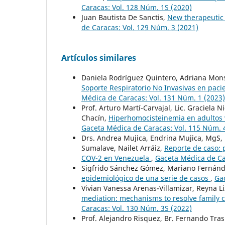
Caracas: Vol. 128 Núm. 1S (2020)
Juan Bautista De Sanctis,
New therapeutic 
de Caracas: Vol. 129 Núm. 3 (2021)
Artículos similares
Daniela Rodríguez Quintero, Adriana Mons
Soporte Respiratorio No Invasivas en paci
Médica de Caracas: Vol. 131 Núm. 1 (2023)
Prof. Arturo Martí-Carvajal, Lic. Graciela N
Chacín,
Hiperhomocisteinemia en adultos 
Gaceta Médica de Caracas: Vol. 115 Núm. 
Drs. Andrea Mujica, Endrina Mujica, MgS, 
Sumalave, Nailet Arráiz,
Reporte de caso: 
COV-2 en Venezuela
,
Gaceta Médica de Ca
Sigfrido Sánchez Gómez, Mariano Fernánd
epidemiológico de una serie de casos
,
Ga
Vivian Vanessa Arenas-Villamizar, Reyna L
mediation: mechanisms to resolve family c
Caracas: Vol. 130 Núm. 3S (2022)
Prof. Alejandro Risquez, Br. Fernando Trasl