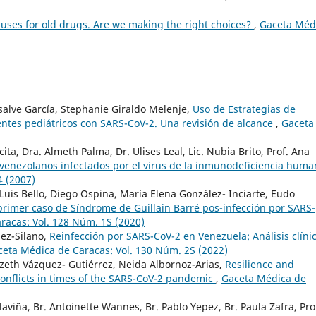
uses for old drugs. Are we making the right choices?
,
Gaceta Méd
alve García, Stephanie Giraldo Melenje,
Uso de Estrategias de
entes pediátricos con SARS-CoV-2. Una revisión de alcance
,
Gaceta
icita, Dra. Almeth Palma, Dr. Ulises Leal, Lic. Nubia Brito, Prof. Ana
venezolanos infectados por el virus de la inmunodeficiencia hum
4 (2007)
Luis Bello, Diego Ospina, María Elena González- Inciarte, Eudo
primer caso de Síndrome de Guillain Barré pos-infección por SARS-
racas: Vol. 128 Núm. 1S (2020)
ez-Silano,
Reinfección por SARS-CoV-2 en Venezuela: Análisis clínic
ceta Médica de Caracas: Vol. 130 Núm. 2S (2022)
izeth Vázquez- Gutiérrez, Neida Albornoz-Arias,
Resilience and
onflicts in times of the SARS-CoV-2 pandemic
,
Gaceta Médica de
aviña, Br. Antoinette Wannes, Br. Pablo Yepez, Br. Paula Zafra, Pro