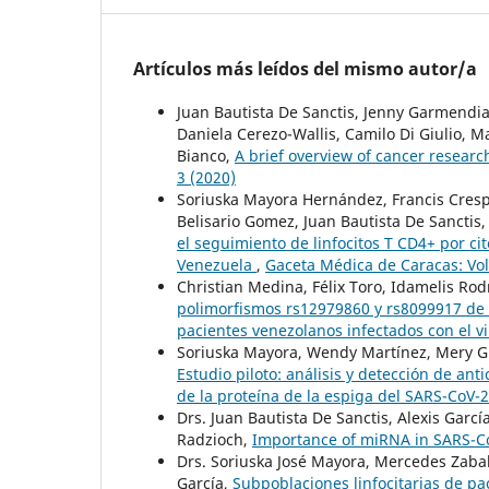
Artículos más leídos del mismo autor/a
Juan Bautista De Sanctis, Jenny Garmendia,
Daniela Cerezo-Wallis, Camilo Di Giulio, 
Bianco,
A brief overview of cancer researc
3 (2020)
Soriuska Mayora Hernández, Francis Cresp
Belisario Gomez, Juan Bautista De Sanctis,
el seguimiento de linfocitos T CD4+ por cit
Venezuela
,
Gaceta Médica de Caracas: Vol
Christian Medina, Félix Toro, Idamelis Rod
polimorfismos rs12979860 y rs8099917 de I
pacientes venezolanos infectados con el vi
Soriuska Mayora, Wendy Martínez, Mery Guer
Estudio piloto: análisis y detección de an
de la proteína de la espiga del SARS-CoV-
Drs. Juan Bautista De Sanctis, Alexis Gar
Radzioch,
Importance of miRNA in SARS-C
Drs. Soriuska José Mayora, Mercedes Zabale
García,
Subpoblaciones linfocitarias de p