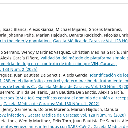
 Isaac Blanca, Alexis García, Michael Mijares, Gricelis Martínez,
María Johanna Peña, Marian Hajduch, Danuta Radzioch, Nicolás Enr
h in the elderly population
,
Gaceta Médica de Caracas: Vol. 128 N
o Serrano, Wendy Martínez Vasquez, Christian Medina García, Inir
 Alexis García Piñero,
Validación del método de plataforma simple 
ometría de flujo en el contexto de infección por VIH, Caracas,
. 133 Núm. 2 (2025)
ríguez, Juan Bautista De Sanctis, Alexis García,
Identificación de lo
L28B en el diagnóstico, control y determinación de tratamiento e
rus de hepatitis C.
,
Gaceta Médica de Caracas: Vol. 130 Núm. 3 (2
rero, Inirida Belisario, Juan Bautista De Sanctis, Alexis García,
ticuerpos IgM e IgG específicos contra el dominio de unión al recep
2
,
Gaceta Médica de Caracas: Vol. 130 Núm. 1 (2022)
cía, Jenny Garmendia, Dolores Moreno, Marian Hajduch, Danuta
oV2 infection
,
Gaceta Médica de Caracas: Vol. 128 Núm. 1S (2020)
ta Lanz, Wendy Martínez, Felix Toro, Juan Bautista De Sanctis, Ale
acientes venezolanos infectados con SARS-CoV-2
,
Gaceta Médica de