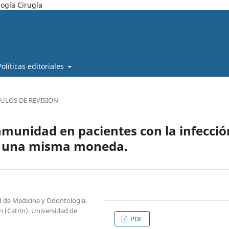
ogía Cirugía
Políticas editoriales
CULOS DE REVISIÓN
munidad en pacientes con la infecció
de una misma moneda.
ad de Medicina y Odontologia.
n (Catrin). Universidad de
PDF