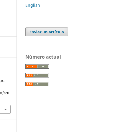
English
Enviar un artículo
Número actual
l
468–
c/arti