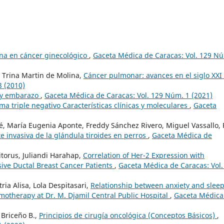
na en cáncer ginecológico
,
Gaceta Médica de Caracas: Vol. 129 N
a, Trina Martin de Molina,
Cáncer pulmonar: avances en el siglo XXI
3 (2010)
 y embarazo
,
Gaceta Médica de Caracas: Vol. 129 Núm. 1 (2021)
a triple negativo Características clínicas y moleculares
,
Gaceta
, María Eugenia Aponte, Freddy Sánchez Rivero, Miguel Vassallo, 
invasiva de la glándula tiroides en perros
,
Gaceta Médica de
torus, Juliandi Harahap,
Correlation of Her-2 Expression with
asive Ductal Breast Cancer Patients
,
Gaceta Médica de Caracas: Vol.
ria Alisa, Lola Despitasari,
Relationship between anxiety and slee
motherapy at Dr. M. Djamil Central Public Hospital
,
Gaceta Médica
 Briceño B.,
Principios de cirugía oncológica (Conceptos Básicos)
,