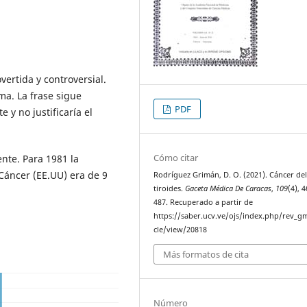
vertida y controversial.
ma. La frase sigue
PDF
 y no justificaría el
Cómo citar
nte. Para 1981 la
 Cáncer (EE.UU) era de 9
Rodríguez Grimán, D. O. (2021). Cáncer de
tiroides.
Gaceta Médica De Caracas
,
109
(4), 
487. Recuperado a partir de
https://saber.ucv.ve/ojs/index.php/rev_gm
cle/view/20818
Más formatos de cita
Número