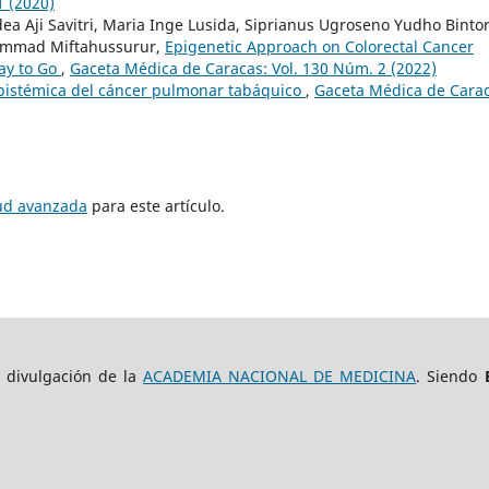
1 (2020)
ea Aji Savitri, Maria Inge Lusida, Siprianus Ugroseno Yudho Bintor
hammad Miftahussurur,
Epigenetic Approach on Colorectal Cancer
ay to Go
,
Gaceta Médica de Caracas: Vol. 130 Núm. 2 (2022)
pistémica del cáncer pulmonar tabáquico
,
Gaceta Médica de Carac
tud avanzada
para este artículo.
e divulgación de la
ACADEMIA NACIONAL DE MEDICINA
. Siendo