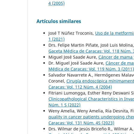
4 (2005)
Artículos similares
José T Núñez Troconis,
Uso de la metformi
1 (2021)
Drs. Felipe Martin Piñate, José Luis Molin
Gaceta Médica de Caracas: Vol. 118 Núm. 
Miguel José Saade Aure,
Cáncer de mama
Dr. Miguel José Saade Aure,
Cáncer de mam
Médica de Caracas: Vol. 119 Núm. 3 (2011)
Salvador Navarrete A., Hermógenes Malavé
Coronel,
Cirugía endoscópica mínimamente 
Caracas: Vol. 112 Núm. 4 (2004)
Fitriani Lumongga, Esther Reny Deswani Si
Clinicopathological Characteristics in Inv
Núm. 1 S (2022)
Weny Amelia, Weny Amelia, Ria Desnita, Fit
quality in cancer patients undergoing che
Caracas: Vol. 131 Núm. 4S (2023)
Drs. Wilmar de Jesús Briceño R., Wilmar A.