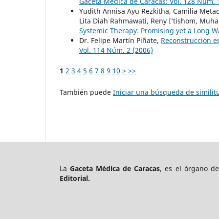
Gaceta Médica de Caracas: Vol. 128 Núm. 
Yudith Annisa Ayu Rezkitha, Camilia Metad
Lita Diah Rahmawati, Reny I’tishom, Mu
Systemic Therapy: Promising yet a Long W
Dr. Felipe Martín Piñate,
Reconstrucción e
Vol. 114 Núm. 2 (2006)
1
2
3
4
5
6
7
8
9
10
>
>>
También puede
Iniciar una búsqueda de simili
La
Gaceta Médica de Caracas
, es el órgano d
Editorial.