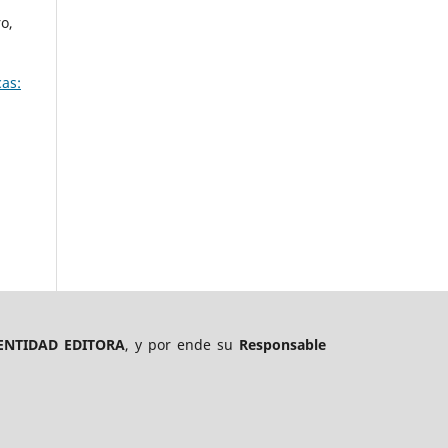
o,
as:
ENTIDAD EDITORA
, y por ende su
Responsable