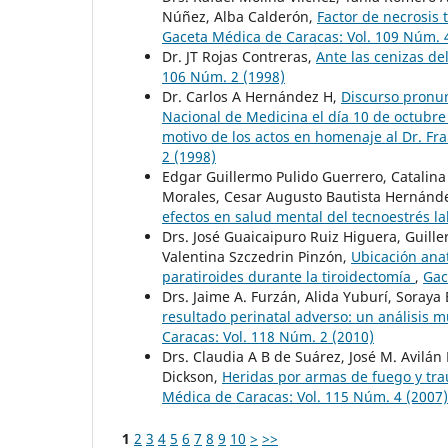
Núñez, Alba Calderón,
Factor de necrosis
Gaceta Médica de Caracas: Vol. 109 Núm. 
Dr. JT Rojas Contreras,
Ante las cenizas d
106 Núm. 2 (1998)
Dr. Carlos A Hernández H,
Discurso pronun
Nacional de Medicina el día 10 de octubre
motivo de los actos en homenaje al Dr. Fr
2 (1998)
Edgar Guillermo Pulido Guerrero, Catalina
Morales, Cesar Augusto Bautista Hernánde
efectos en salud mental del tecnoestrés l
Drs. José Guaicaipuro Ruiz Higuera, Guill
Valentina Szczedrin Pinzón,
Ubicación anat
paratiroides durante la tiroidectomía
,
Gac
Drs. Jaime A. Furzán, Alida Yuburí, Soraya 
resultado perinatal adverso: un análisis m
Caracas: Vol. 118 Núm. 2 (2010)
Drs. Claudia A B de Suárez, José M. Avilán
Dickson,
Heridas por armas de fuego y trau
Médica de Caracas: Vol. 115 Núm. 4 (2007)
1
2
3
4
5
6
7
8
9
10
>
>>