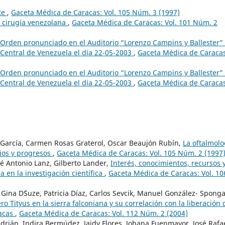
te
,
Gaceta Médica de Caracas: Vol. 105 Núm. 3 (1997)
a cirugía venezolana
,
Gaceta Médica de Caracas: Vol. 101 Núm. 2
 Orden pronunciado en el Auditorio “Lorenzo Campins y Ballester”
 Central de Venezuela el día 22-05-2003
,
Gaceta Médica de Caracas
 Orden pronunciado en el Auditorio “Lorenzo Campins y Ballester”
 Central de Venezuela el día 22-05-2003
,
Gaceta Médica de Caracas
 García, Carmen Rosas Graterol, Oscar Beaujón Rubín,
La oftalmolo
cios y progresos
,
Gaceta Médica de Caracas: Vol. 105 Núm. 2 (1997
sé Antonio Lanz, Gilberto Lander,
Interés, conocimientos, recursos 
a en la investigación científica
,
Gaceta Médica de Caracas: Vol. 10
Gina D´Suze, Patricia Díaz, Carlos Sevcik, Manuel González- Sponga
o Tityus en la sierra falconiana y su correlación con la liberación 
íacas
,
Gaceta Médica de Caracas: Vol. 112 Núm. 2 (2004)
Adrián, Indira Bermúdez, Jaidy Flores, Johana Fuenmayor, José Rafa