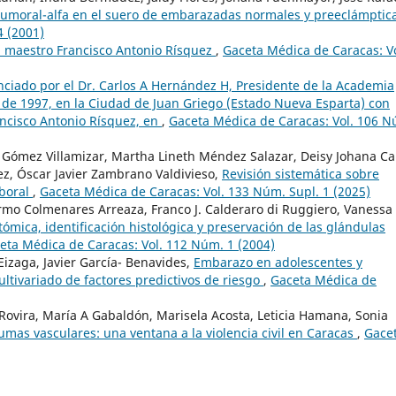
 tumoral-alfa en el suero de embarazadas normales y preeclámptic
4 (2001)
el maestro Francisco Antonio Rísquez
,
Gaceta Médica de Caracas: Vo
ciado por el Dr. Carlos A Hernández H, Presidente de la Academia
 de 1997, en la Ciudad de Juan Griego (Estado Nueva Esparta) con
ancisco Antonio Rísquez, en
,
Gaceta Médica de Caracas: Vol. 106 N
 Gómez Villamizar, Martha Lineth Méndez Salazar, Deisy Johana Ca
z, Óscar Javier Zambrano Valdivieso,
Revisión sistemática sobre
aboral
,
Gaceta Médica de Caracas: Vol. 133 Núm. Supl. 1 (2025)
ermo Colmenares Arreaza, Franco J. Calderaro di Ruggiero, Vanessa
ómica, identificación histológica y preservación de las glándulas
eta Médica de Caracas: Vol. 112 Núm. 1 (2004)
Eizaga, Javier García- Benavides,
Embarazo en adolescentes y
ultivariado de factores predictivos de riesgo
,
Gaceta Médica de
 Rovira, María A Gabaldón, Marisela Acosta, Leticia Hamana, Sonia
mas vasculares: una ventana a la violencia civil en Caracas
,
Gace