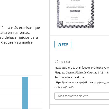
smédica más excelsas que
celta en sus venas,
ad dehacer juicios para
 Rísquez y su madre
PDF
Cómo citar
Plaza Izquierdo, D. F. (2020). Francisco An
Rísquez.
Gaceta Médica De Caracas
,
114
(1), 
Recuperado a partir de
https://saber.ucv.ve/ojs/index.php/rev_gm
cle/view/18475
Más formatos de cita