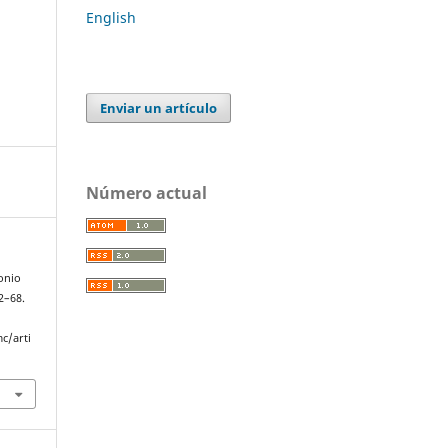
English
Enviar un artículo
Número actual
tonio
62–68.
c/arti