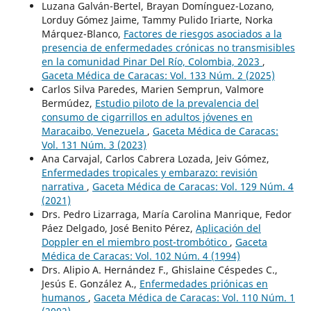
Luzana Galván-Bertel, Brayan Domínguez-Lozano,
Lorduy Gómez Jaime, Tammy Pulido Iriarte, Norka
Márquez-Blanco,
Factores de riesgos asociados a la
presencia de enfermedades crónicas no transmisibles
en la comunidad Pinar Del Río, Colombia, 2023
,
Gaceta Médica de Caracas: Vol. 133 Núm. 2 (2025)
Carlos Silva Paredes, Marien Semprun, Valmore
Bermúdez,
Estudio piloto de la prevalencia del
consumo de cigarrillos en adultos jóvenes en
Maracaibo, Venezuela
,
Gaceta Médica de Caracas:
Vol. 131 Núm. 3 (2023)
Ana Carvajal, Carlos Cabrera Lozada, Jeiv Gómez,
Enfermedades tropicales y embarazo: revisión
narrativa
,
Gaceta Médica de Caracas: Vol. 129 Núm. 4
(2021)
Drs. Pedro Lizarraga, María Carolina Manrique, Fedor
Páez Delgado, José Benito Pérez,
Aplicación del
Doppler en el miembro post-trombótico
,
Gaceta
Médica de Caracas: Vol. 102 Núm. 4 (1994)
Drs. Alipio A. Hernández F., Ghislaine Céspedes C.,
Jesús E. González A.,
Enfermedades priónicas en
humanos
,
Gaceta Médica de Caracas: Vol. 110 Núm. 1