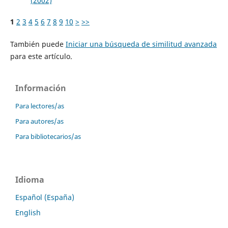
(2002)
1
2
3
4
5
6
7
8
9
10
>
>>
También puede
Iniciar una búsqueda de similitud avanzada
para este artículo.
Información
Para lectores/as
Para autores/as
Para bibliotecarios/as
Idioma
Español (España)
English