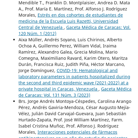
Mendible T., Franklin D. Montplaisier, Andrea D. Mata
A., Prof. María E. Martínez, Prof. Alfonso J. Rodríguez
Morales,
Estrés en dos cohortes de estudiantes de
medicina de la Escuela Luis Razetti, Universidad
Central de Venezuela
,
Gaceta Médica de Caracas: Vol.
120 Núm. 1 (2012)
Aixa Müller, Andrés Soyano, Luis Chirinos, Alberto
Ochoa A, Guillermo Perez, William Vidal, Iraima
Ramírez, Alexandro Galea, Grecia Molina, Mario
Comegna, Maximiliano Ravard, Karim Otero, Maritza
Durán, Francisca Ruiz, Judith Piña, Héctor Marcano,
Jorge Domínguez,
COVID-19: Hematological and
laboratory parameters in patients hospitalized during
the second and third epidemic wave (2021-2022) at a
private hospital in Caracas, Venezuela
,
Gaceta Médica
de Caracas: Vol. 131 Núm. 3 (2023)
Brs. Jorge Andrés Montoya-Céspedes, Carolina Arango
Pérez, Andrés Gaviria-Mendoza, César Augusto Mejía-
Vélez, Julián David Carvajal-Guevara, Juan Sebastián
Hurtado-Zapata, Prof. José William Martínez, Farm.
Isabel Cristina Muñoz, Prof. Alfonso J. Rodríguez
Morales,
Interacciones potenciales de fármacos