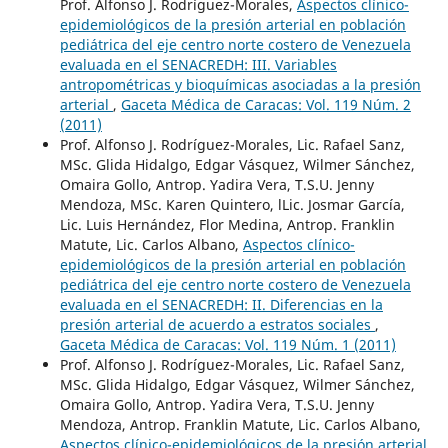
Prof. Alfonso J. Rodríguez-Morales,
Aspectos clínico-
epidemiológicos de la presión arterial en población
pediátrica del eje centro norte costero de Venezuela
evaluada en el SENACREDH: III. Variables
antropométricas y bioquímicas asociadas a la presión
arterial
,
Gaceta Médica de Caracas: Vol. 119 Núm. 2
(2011)
Prof. Alfonso J. Rodríguez-Morales, Lic. Rafael Sanz,
MSc. Glida Hidalgo, Edgar Vásquez, Wilmer Sánchez,
Omaira Gollo, Antrop. Yadira Vera, T.S.U. Jenny
Mendoza, MSc. Karen Quintero, lLic. Josmar García,
Lic. Luis Hernández, Flor Medina, Antrop. Franklin
Matute, Lic. Carlos Albano,
Aspectos clínico-
epidemiológicos de la presión arterial en población
pediátrica del eje centro norte costero de Venezuela
evaluada en el SENACREDH: II. Diferencias en la
presión arterial de acuerdo a estratos sociales
,
Gaceta Médica de Caracas: Vol. 119 Núm. 1 (2011)
Prof. Alfonso J. Rodríguez-Morales, Lic. Rafael Sanz,
MSc. Glida Hidalgo, Edgar Vásquez, Wilmer Sánchez,
Omaira Gollo, Antrop. Yadira Vera, T.S.U. Jenny
Mendoza, Antrop. Franklin Matute, Lic. Carlos Albano,
Aspectos clínico-epidemiológicos de la presión arterial