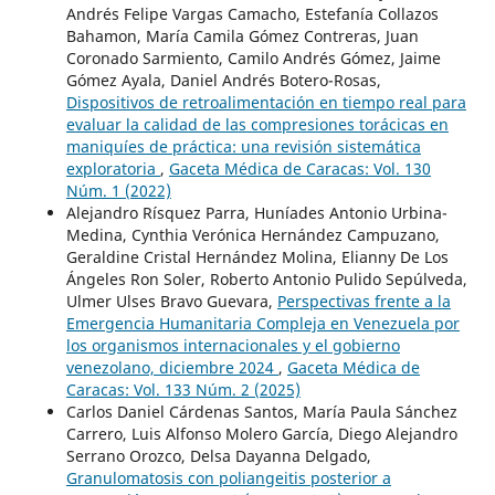
Andrés Felipe Vargas Camacho, Estefanía Collazos
Bahamon, María Camila Gómez Contreras, Juan
Coronado Sarmiento, Camilo Andrés Gómez, Jaime
Gómez Ayala, Daniel Andrés Botero-Rosas,
Dispositivos de retroalimentación en tiempo real para
evaluar la calidad de las compresiones torácicas en
maniquíes de práctica: una revisión sistemática
exploratoria
,
Gaceta Médica de Caracas: Vol. 130
Núm. 1 (2022)
Alejandro Rísquez Parra, Huníades Antonio Urbina-
Medina, Cynthia Verónica Hernández Campuzano,
Geraldine Cristal Hernández Molina, Elianny De Los
Ángeles Ron Soler, Roberto Antonio Pulido Sepúlveda,
Ulmer Ulses Bravo Guevara,
Perspectivas frente a la
Emergencia Humanitaria Compleja en Venezuela por
los organismos internacionales y el gobierno
venezolano, diciembre 2024
,
Gaceta Médica de
Caracas: Vol. 133 Núm. 2 (2025)
Carlos Daniel Cárdenas Santos, María Paula Sánchez
Carrero, Luis Alfonso Molero García, Diego Alejandro
Serrano Orozco, Delsa Dayanna Delgado,
Granulomatosis con poliangeitis posterior a