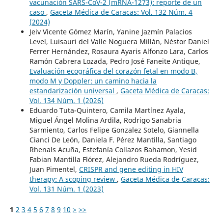
vacunación SARS-CoV-2 (mRNA-1273): reporte de un
caso
,
Gaceta Médica de Caracas: Vol. 132 Núm. 4
(2024)
Jeiv Vicente Gómez Marín, Yanine Jazmín Palacios
Level, Luisauri del Valle Noguera Millán, Néstor Daniel
Ferrer Hernández, Rosaura Ayaris Alfonzo Lara, Carlos
Ramón Cabrera Lozada, Pedro José Faneite Antique,
Evaluación ecográfica del corazón fetal en modo B,
modo M y Doppler: un camino hacia la
estandarización universal
,
Gaceta Médica de Caracas:
Vol. 134 Núm. 1 (2026)
Eduardo Tuta-Quintero, Camila Martínez Ayala,
Miguel Ángel Molina Ardila, Rodrigo Sanabria
Sarmiento, Carlos Felipe Gonzalez Sotelo, Giannella
Cianci De León, Daniela F. Pérez Mantilla, Santiago
Rhenals Acuña, Estefanía Collazos Bahamon, Yesid
Fabian Mantilla Flórez, Alejandro Rueda Rodríguez,
Juan Pimentel,
CRISPR and gene editing in HIV
therapy: A scoping review
,
Gaceta Médica de Caracas:
Vol. 131 Núm. 1 (2023)
1
2
3
4
5
6
7
8
9
10
>
>>