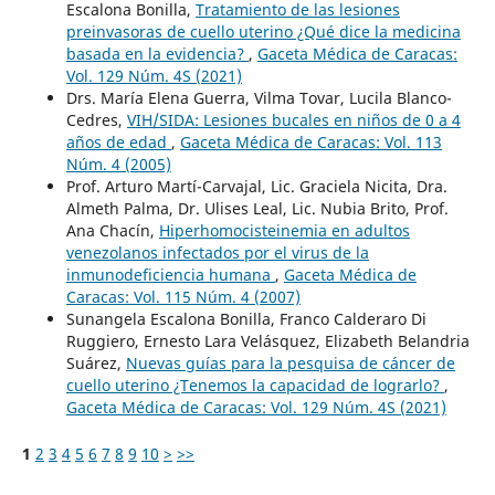
Escalona Bonilla,
Tratamiento de las lesiones
preinvasoras de cuello uterino ¿Qué dice la medicina
basada en la evidencia?
,
Gaceta Médica de Caracas:
Vol. 129 Núm. 4S (2021)
Drs. María Elena Guerra, Vilma Tovar, Lucila Blanco-
Cedres,
VIH/SIDA: Lesiones bucales en niños de 0 a 4
años de edad
,
Gaceta Médica de Caracas: Vol. 113
Núm. 4 (2005)
Prof. Arturo Martí-Carvajal, Lic. Graciela Nicita, Dra.
Almeth Palma, Dr. Ulises Leal, Lic. Nubia Brito, Prof.
Ana Chacín,
Hiperhomocisteinemia en adultos
venezolanos infectados por el virus de la
inmunodeficiencia humana
,
Gaceta Médica de
Caracas: Vol. 115 Núm. 4 (2007)
Sunangela Escalona Bonilla, Franco Calderaro Di
Ruggiero, Ernesto Lara Velásquez, Elizabeth Belandria
Suárez,
Nuevas guías para la pesquisa de cáncer de
cuello uterino ¿Tenemos la capacidad de lograrlo?
,
Gaceta Médica de Caracas: Vol. 129 Núm. 4S (2021)
1
2
3
4
5
6
7
8
9
10
>
>>