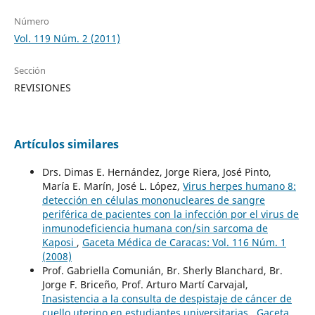
Número
Vol. 119 Núm. 2 (2011)
Sección
REVISIONES
Artículos similares
Drs. Dimas E. Hernández, Jorge Riera, José Pinto,
María E. Marín, José L. López,
Virus herpes humano 8:
detección en células mononucleares de sangre
periférica de pacientes con la infección por el virus de
inmunodeficiencia humana con/sin sarcoma de
Kaposi
,
Gaceta Médica de Caracas: Vol. 116 Núm. 1
(2008)
Prof. Gabriella Comunián, Br. Sherly Blanchard, Br.
Jorge F. Briceño, Prof. Arturo Martí Carvajal,
Inasistencia a la consulta de despistaje de cáncer de
cuello uterino en estudiantes universitarias
,
Gaceta