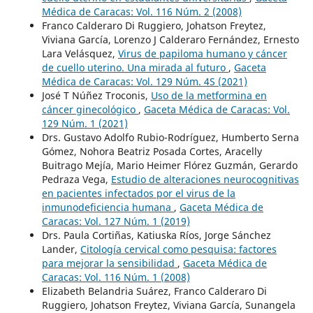
Médica de Caracas: Vol. 116 Núm. 2 (2008)
Franco Calderaro Di Ruggiero, Johatson Freytez,
Viviana García, Lorenzo J Calderaro Fernández, Ernesto
Lara Velásquez,
Virus de papiloma humano y cáncer
de cuello uterino. Una mirada al futuro
,
Gaceta
Médica de Caracas: Vol. 129 Núm. 4S (2021)
José T Núñez Troconis,
Uso de la metformina en
cáncer ginecológico
,
Gaceta Médica de Caracas: Vol.
129 Núm. 1 (2021)
Drs. Gustavo Adolfo Rubio-Rodríguez, Humberto Serna
Gómez, Nohora Beatriz Posada Cortes, Aracelly
Buitrago Mejía, Mario Heimer Flórez Guzmán, Gerardo
Pedraza Vega,
Estudio de alteraciones neurocognitivas
en pacientes infectados por el virus de la
inmunodeficiencia humana
,
Gaceta Médica de
Caracas: Vol. 127 Núm. 1 (2019)
Drs. Paula Cortiñas, Katiuska Ríos, Jorge Sánchez
Lander,
Citología cervical como pesquisa: factores
para mejorar la sensibilidad
,
Gaceta Médica de
Caracas: Vol. 116 Núm. 1 (2008)
Elizabeth Belandria Suárez, Franco Calderaro Di
Ruggiero, Johatson Freytez, Viviana García, Sunangela