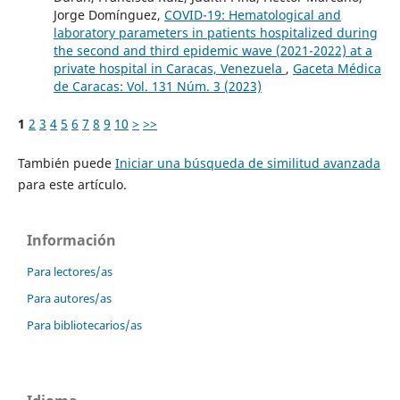
Jorge Domínguez,
COVID-19: Hematological and
laboratory parameters in patients hospitalized during
the second and third epidemic wave (2021-2022) at a
private hospital in Caracas, Venezuela
,
Gaceta Médica
de Caracas: Vol. 131 Núm. 3 (2023)
1
2
3
4
5
6
7
8
9
10
>
>>
También puede
Iniciar una búsqueda de similitud avanzada
para este artículo.
Información
Para lectores/as
Para autores/as
Para bibliotecarios/as