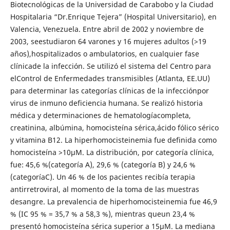
Biotecnológicas de la Universidad de Carabobo y la Ciudad
Hospitalaria “Dr.Enrique Tejera” (Hospital Universitario), en
Valencia, Venezuela. Entre abril de 2002 y noviembre de
2003, seestudiaron 64 varones y 16 mujeres adultos (>19
años),hospitalizados o ambulatorios, en cualquier fase
clínicade la infección. Se utilizó el sistema del Centro para
elControl de Enfermedades transmisibles (Atlanta, EE.UU)
para determinar las categorías clínicas de la infecciónpor
virus de inmuno deficiencia humana. Se realizó historia
médica y determinaciones de hematologíacompleta,
creatinina, albúmina, homocisteína sérica,ácido fólico sérico
y vitamina B12. La hiperhomocisteinemia fue definida como
homocisteína >10µM. La distribución, por categoría clínica,
fue: 45,6 %(categoría A), 29,6 % (categoría B) y 24,6 %
(categoríaC). Un 46 % de los pacientes recibía terapia
antirretroviral, al momento de la toma de las muestras
desangre. La prevalencia de hiperhomocisteinemia fue 46,9
% (IC 95 % = 35,7 % a 58,3 %), mientras queun 23,4 %
presentó homocisteína sérica superior a 15µM. La mediana