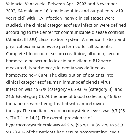
Valencia, Venezuela. Between April 2002 and November
2003, 64 male and 16 female adultin- and outpatients (≥19
years old) with HIV infection inany clinical stages were
studied. The clinical categoriesof HIV infection were defined
according to the Center for communicable disease control´s
(Atlanta, EE.UU) classification system. A medical history and
physical examinationwere performed for all patients.
Complete bloodcount, serum creatinine, albumin, serum
homocysteine,serum folic acid and vitamin B12 were
measured.Hyperhomocysteinemia was defined as
homocysteine>10µM. The distribution of patients into
clinical categoriesof Human inmunodeficiencia virus
infection was:45.6 % (category A), 29.6 % (category B), and
24.6 %(category C). At the time of blood collection, 46 % of
thepatients were being treated with antiretroviral
therapy.The median serum homocysteine levels was 9.7 (95
%CI= 7.1 to 14.6). The overall prevalence of
hyperhomocysteinemiawas 46.9 % (95 %CI = 35.7 % to 58.3
%).23.4 % of the patients had serum homocysteine levels