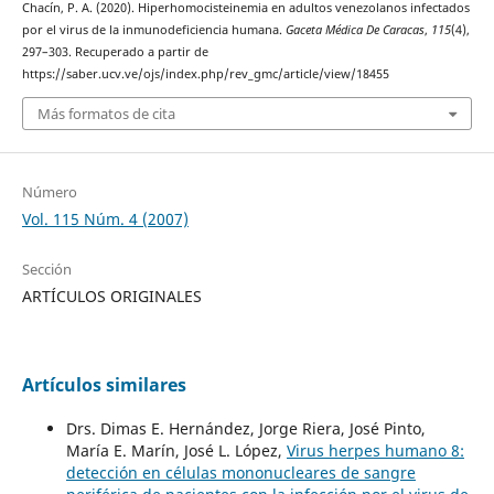
Chacín, P. A. (2020). Hiperhomocisteinemia en adultos venezolanos infectados
por el virus de la inmunodeficiencia humana.
Gaceta Médica De Caracas
,
115
(4),
297–303. Recuperado a partir de
https://saber.ucv.ve/ojs/index.php/rev_gmc/article/view/18455
Más formatos de cita
Número
Vol. 115 Núm. 4 (2007)
Sección
ARTÍCULOS ORIGINALES
Artículos similares
Drs. Dimas E. Hernández, Jorge Riera, José Pinto,
María E. Marín, José L. López,
Virus herpes humano 8:
detección en células mononucleares de sangre