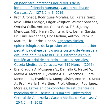
en pacientes infectados por el virus de la
inmunodeficiencia humana
,
Gaceta Médica de
Caracas: Vol. 127 Núm. 1 (2019)
Prof. Alfonso J. Rodríguez-Morales, Lic. Rafael Sanz,
MSc. Glida Hidalgo, Edgar Vásquez, Wilmer Sánchez,
Omaira Gollo, Antrop. Yadira Vera, T.S.U. Jenny
Mendoza, MSc. Karen Quintero, lLic. Josmar García,
Lic. Luis Hernández, Flor Medina, Antrop. Franklin
Matute, Lic. Carlos Albano,
Aspectos clínico-
epidemiológicos de la presión arterial en población
pediátrica del eje centro norte costero de Venezuela
evaluada en el SENACREDH: II. Diferencias en la
presión arterial de acuerdo a estratos sociales
,
Gaceta Médica de Caracas: Vol. 119 Núm. 1 (2011)
Brs. Claudia A. Mosquera V., Daniella C. Nacad V.,
Mayra A. Mezzoni P., Zarina A. Di Giacomo L., Sara E.
Mendible T., Franklin D. Montplaisier, Andrea D. Mata
A., Prof. María E. Martínez, Prof. Alfonso J. Rodríguez
Morales,
Estrés en dos cohortes de estudiantes de
medicina de la Escuela Luis Razetti, Universidad
Central de Venezuela
,
Gaceta Médica de Caracas: Vol.
120 Núm. 1 (2012)