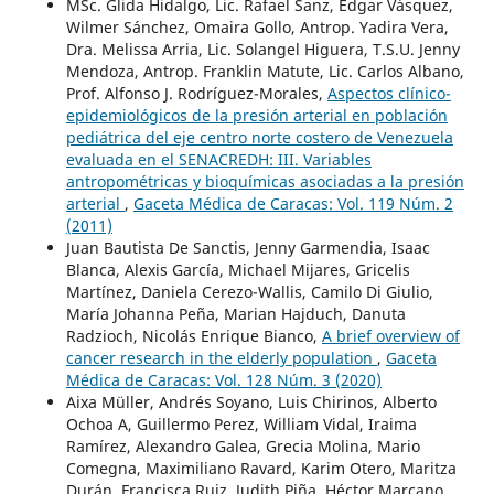
MSc. Glida Hidalgo, Lic. Rafael Sanz, Edgar Vásquez,
Wilmer Sánchez, Omaira Gollo, Antrop. Yadira Vera,
Dra. Melissa Arria, Lic. Solangel Higuera, T.S.U. Jenny
Mendoza, Antrop. Franklin Matute, Lic. Carlos Albano,
Prof. Alfonso J. Rodríguez-Morales,
Aspectos clínico-
epidemiológicos de la presión arterial en población
pediátrica del eje centro norte costero de Venezuela
evaluada en el SENACREDH: III. Variables
antropométricas y bioquímicas asociadas a la presión
arterial
,
Gaceta Médica de Caracas: Vol. 119 Núm. 2
(2011)
Juan Bautista De Sanctis, Jenny Garmendia, Isaac
Blanca, Alexis García, Michael Mijares, Gricelis
Martínez, Daniela Cerezo-Wallis, Camilo Di Giulio,
María Johanna Peña, Marian Hajduch, Danuta
Radzioch, Nicolás Enrique Bianco,
A brief overview of
cancer research in the elderly population
,
Gaceta
Médica de Caracas: Vol. 128 Núm. 3 (2020)
Aixa Müller, Andrés Soyano, Luis Chirinos, Alberto
Ochoa A, Guillermo Perez, William Vidal, Iraima
Ramírez, Alexandro Galea, Grecia Molina, Mario
Comegna, Maximiliano Ravard, Karim Otero, Maritza
Durán, Francisca Ruiz, Judith Piña, Héctor Marcano,