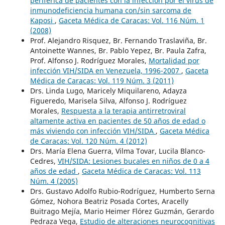
periférica de pacientes con la infección por el virus de
inmunodeficiencia humana con/sin sarcoma de
Kaposi
,
Gaceta Médica de Caracas: Vol. 116 Núm. 1
(2008)
Prof. Alejandro Risquez, Br. Fernando Traslaviña, Br.
Antoinette Wannes, Br. Pablo Yepez, Br. Paula Zafra,
Prof. Alfonso J. Rodríguez Morales,
Mortalidad por
infección VIH/SIDA en Venezuela, 1996-2007
,
Gaceta
Médica de Caracas: Vol. 119 Núm. 3 (2011)
Drs. Linda Lugo, Maricely Miquilareno, Adayza
Figueredo, Marisela Silva, Alfonso J. Rodríguez
Morales,
Respuesta a la terapia antirretroviral
altamente activa en pacientes de 50 años de edad o
más viviendo con infección VIH/SIDA
,
Gaceta Médica
de Caracas: Vol. 120 Núm. 4 (2012)
Drs. María Elena Guerra, Vilma Tovar, Lucila Blanco-
Cedres,
VIH/SIDA: Lesiones bucales en niños de 0 a 4
años de edad
,
Gaceta Médica de Caracas: Vol. 113
Núm. 4 (2005)
Drs. Gustavo Adolfo Rubio-Rodríguez, Humberto Serna
Gómez, Nohora Beatriz Posada Cortes, Aracelly
Buitrago Mejía, Mario Heimer Flórez Guzmán, Gerardo
Pedraza Vega,
Estudio de alteraciones neurocognitivas