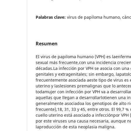
Palabras clave:
virus de papiloma humano, cánce
Resumen
EI virus de papiloma humano (VPH) es laenferme
sexual más frecuente,con una incidencia crecien
décadas.La infección por VPH se asocia con un
genitales y extragenitales; sin embargo, lapato
frecuentemente asociada aeste tipo de virus es e
uterino y laslesiones premalignas que lo antec
todamujer con infección por VPH va a desarrolla
aquellas que llegan a desarrollarlotienen una i
generalmente asociadoa los genotipos de alto ri
frecuente),18, 31, 33 y 45, entre otros. El 99,7 
cuello uterino está asociado a infecciónpor VPH (
por este viruses una causa necesaria, aunque no
laproducción de esta neoplasia maligna.