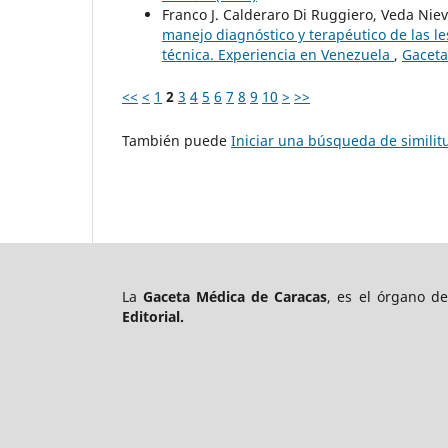
Franco J. Calderaro Di Ruggiero, Veda Nie
manejo diagnóstico y terapéutico de las le
técnica. Experiencia en Venezuela
,
Gaceta
<<
<
1
2
3
4
5
6
7
8
9
10
>
>>
También puede
Iniciar una búsqueda de simili
La
Gaceta Médica de Caracas
, es el órgano d
Editorial.