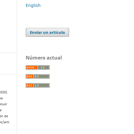
English
Enviar un artículo
Número actual
2020).
ma
inuir
e
tir de
c/arti