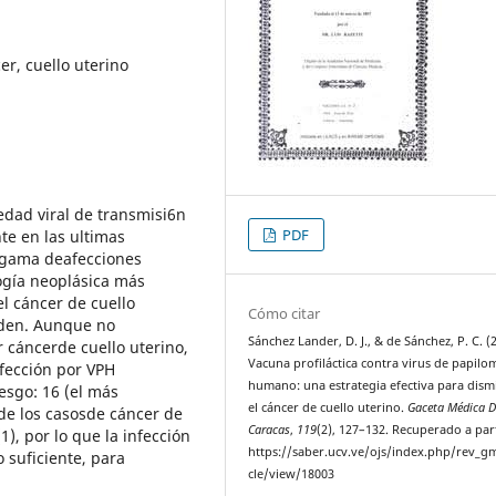
r, cuello uterino
dad viral de transmisi6n
PDF
te en las ultimas
a gama deafecciones
logía neoplásica más
l cáncer de cuello
Cómo citar
eden. Aunque no
Sánchez Lander, D. J., & de Sánchez, P. C. (
r cáncerde cuello uterino,
Vacuna profiláctica contra virus de papilo
nfección por VPH
humano: una estrategia efectiva para dism
esgo: 16 (el más
el cáncer de cuello uterino.
Gaceta Médica D
% de los casosde cáncer de
Caracas
,
119
(2), 127–132. Recuperado a par
1), por lo que la infección
https://saber.ucv.ve/ojs/index.php/rev_gm
 suficiente, para
cle/view/18003