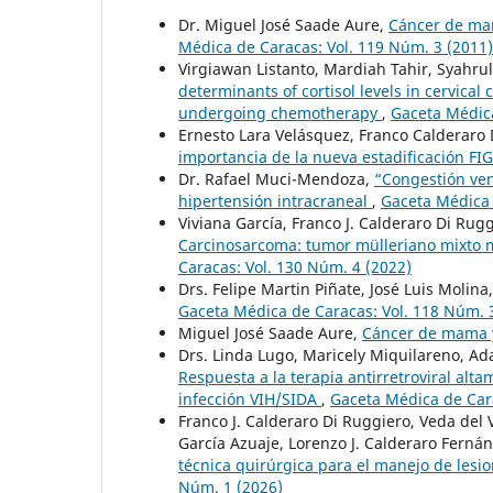
Dr. Miguel José Saade Aure,
Cáncer de mam
Médica de Caracas: Vol. 119 Núm. 3 (2011)
Virgiawan Listanto, Mardiah Tahir, Syahrul
determinants of cortisol levels in cervical 
undergoing chemotherapy
,
Gaceta Médica
Ernesto Lara Velásquez, Franco Calderaro 
importancia de la nueva estadificación F
Dr. Rafael Muci-Mendoza,
“Congestión ven
hipertensión intracraneal
,
Gaceta Médica 
Viviana García, Franco J. Calderaro Di Rugg
Carcinosarcoma: tumor mülleriano mixto m
Caracas: Vol. 130 Núm. 4 (2022)
Drs. Felipe Martin Piñate, José Luis Molin
Gaceta Médica de Caracas: Vol. 118 Núm. 
Miguel José Saade Aure,
Cáncer de mama
Drs. Linda Lugo, Maricely Miquilareno, Ada
Respuesta a la terapia antirretroviral alt
infección VIH/SIDA
,
Gaceta Médica de Cara
Franco J. Calderaro Di Ruggiero, Veda del 
García Azuaje, Lorenzo J. Calderaro Ferná
técnica quirúrgica para el manejo de lesi
Núm. 1 (2026)