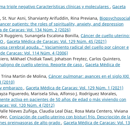
a triple negativo Características clínicas y moleculares
,
Gaceta
, St. Nur Asni, Sharvianty Arifuddin, Rina Previana,
Biopsychosocia
cancer patients: the roles of spirituality, anxiety, and depression
 de Caracas: Vol. 134 Núm. 2 (2026)
Di Ruggiero, Sunangela Escalona Bonilla,
Cáncer de cuello uterino:
IGO
,
Gaceta Médica de Caracas: Vol. 129 Núm. 4S (2021)
osa cerebral aguda…” Vaciamiento radical del cuello por cáncer e
de Caracas: Vol. 114 Núm. 4 (2006)
iero, Mikhael Chidiak Tawil, Johatson Freytez, Carlos Quintero,
aligno de cuello uterino. Reporte de caso
,
Gaceta Médica de
a, Trina Martin de Molina,
Cáncer pulmonar: avances en el siglo XXI
3 (2010)
 y embarazo
,
Gaceta Médica de Caracas: Vol. 129 Núm. 1 (2021)
yza Figueredo, Marisela Silva, Alfonso J. Rodríguez Morales,
amente activa en pacientes de 50 años de edad o más viviendo con
cas: Vol. 120 Núm. 4 (2012)
Valle Nieves Zuñiga, Claudia Leal Diaz, Rosa Mata Centero, Viviana
ndez,
Conización de cuello uterino con bisturí frío. Descripción de l
ones preinvasoras de alto grado
,
Gaceta Médica de Caracas: Vol. 1