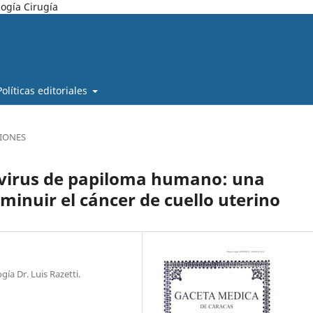
ogía Cirugía
Políticas editoriales
SIONES
a virus de papiloma humano: una
sminuir el cáncer de cuello uterino
ía Dr. Luis Razetti.