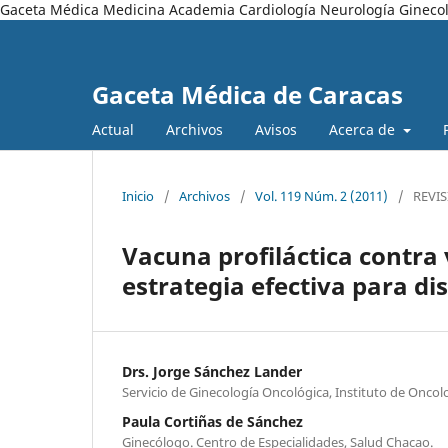
Gaceta Médica Medicina Academia Cardiología Neurología Ginecol
Gaceta Médica de Caracas
Actual
Archivos
Avisos
Acerca de
Inicio
/
Archivos
/
Vol. 119 Núm. 2 (2011)
/
REVI
Vacuna profiláctica contr
estrategia efectiva para di
Drs. Jorge Sánchez Lander
Servicio de Ginecología Oncológica, Instituto de Oncolog
Paula Cortiñas de Sánchez
Ginecólogo. Centro de Especialidades, Salud Chacao.