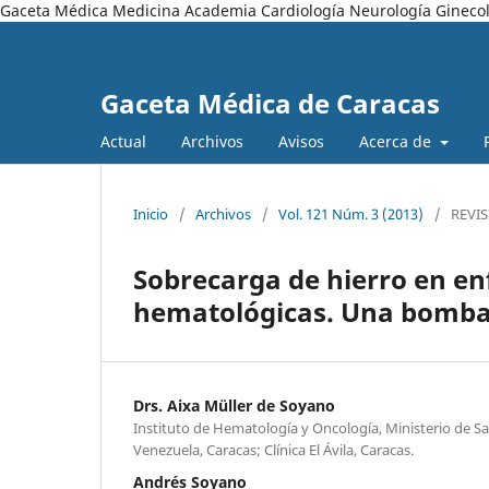
Gaceta Médica Medicina Academia Cardiología Neurología Ginecol
Gaceta Médica de Caracas
Actual
Archivos
Avisos
Acerca de
Inicio
/
Archivos
/
Vol. 121 Núm. 3 (2013)
/
REVI
Sobrecarga de hierro en e
hematológicas. Una bomba
Drs. Aixa Müller de Soyano
Instituto de Hematología y Oncología, Ministerio de S
Venezuela, Caracas; Clínica El Ávila, Caracas.
Andrés Soyano