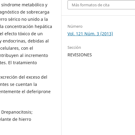
el síndrome metabólico y
Más formatos de cita
iagnóstico de sobrecarga
rro sérico no unido a la
Número
e la concentración hepática
Vol. 121 Núm. 3 (2013)
l efecto tóxico de un
y endocrinas, debidas al
Sección
celulares, con el
REVISIONES
ontribuyen al incremento
tes. El tratamiento
excreción del exceso del
entes se cuentan la
ientemente el deferiprone
 Drepanocitosis;
lante de hierro