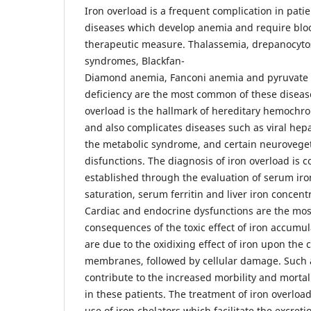
Iron overload is a frequent complication in pati
diseases which develop anemia and require bloo
therapeutic measure. Thalassemia, drepanocytos
syndromes, Blackfan-
Diamond anemia, Fanconi anemia and pyruvate 
deficiency are the most common of these diseas
overload is the hallmark of hereditary hemochro
and also complicates diseases such as viral hepat
the metabolic syndrome, and certain neuroveget
disfunctions. The diagnosis of iron overload is
established through the evaluation of serum iron
saturation, serum ferritin and liver iron concent
Cardiac and endocrine dysfunctions are the mos
consequences of the toxic effect of iron accumul
are due to the oxidixing effect of iron upon the c
membranes, followed by cellular damage. Such a
contribute to the increased morbility and mortali
in these patients. The treatment of iron overloa
use of iron chelators which facilitate the excreti