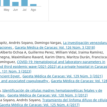
 Apitz, Andrés Soyano, Domingo Vargas,
La investigación venezolan
caciones
,
Gaceta Médica de Caracas: Vol. 126 Núm. 3 (2018)
 Alberto Ochoa A, Guillermo Perez, William Vidal, Iraima Ramírez,
megna, Maximiliano Ravard, Karim Otero, Maritza Durán, Francisca
 Domínguez,
COVID-19: Hematological and laboratory parameters in
d third epidemic wave (2021-2022) at a private hospital in Caracas
. 131 Núm. 3 (2023)
ncient Egypt
,
Gaceta Médica de Caracas: Vol. 129 Núm. 3 (2021)
 and associated coagulopathy
,
Gaceta Médica de Caracas: Vol. 12
o,
Identificación de células madres hematopoyéticas fetales y de
ntes
,
Gaceta Médica de Caracas: Vol. 120 Núm. 3 (2012)
ena Soyano, Andrés Soyano,
Tratamiento del linfoma difuso de célul
Gaceta Médica de Caracas: Vol. 125 Núm. 4 (2017)