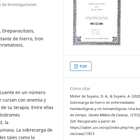
o de Investigaciones
, Drepanocitosis,
ante de hierro, Iron
hromatosis,
PDF
Cómo citar
recuente en un número
Müller de Soyano, D. A., & Soyano, A. (2020
 cursan con anemia y
Sobrecarga de hierro en enfermedades
e su terapia. Entre ellas
hematológicas y no hematológicas. Una 
 síndromes
de tiempo.
Gaceta Médica De Caracas
,
121
(3)
224. Recuperado a partir de
, la
https://saber.ucv.ve/ojs/index.php/rev_gm
quinasa. La sobrecarga de
cle/view/17813
es tales como la