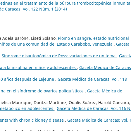
etinas en el tratamiento de la púrpura trombocitopénica inmunita
e Caracas: Vol. 122 Núm. 1 (2014)
a Adela Barón4, Liseti Solano,
Plomo en sangre, estado nutricional
n niños de una comunidad del Estado Carabobo, Venezuela
,
Gaceta
,
Síndrome disautonómico de Ross: variaciones de un tema
,
Gacet
a a la insulina en niños y adolescentes
,
Gaceta Médica de Caracas
 50 años después de Lejeune
,
Gaceta Médica de Caracas: Vol. 118
na en el síndrome de ovarios poliquísticos
,
Gaceta Médica de
elisa Manrique, Doritza Martínez, Odalis Suárez, Harold Guevara,
 metabólico en adolescentes
,
Gaceta Médica de Caracas: Vol. 116 
ients with chronic kidney disease
,
Gaceta Médica de Caracas: Vol. 