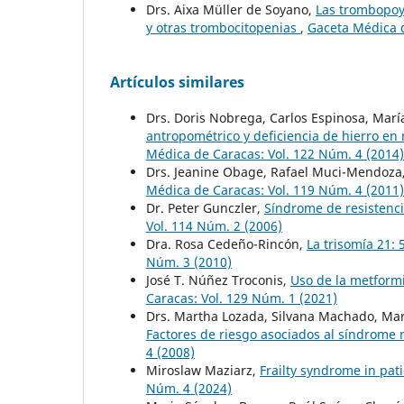
Drs. Aixa Müller de Soyano,
Las trombopoy
y otras trombocitopenias
,
Gaceta Médica d
Artículos similares
Drs. Doris Nobrega, Carlos Espinosa, Marí
antropométrico y deficiencia de hierro e
Médica de Caracas: Vol. 122 Núm. 4 (2014)
Drs. Jeanine Obage, Rafael Muci-Mendoza
Médica de Caracas: Vol. 119 Núm. 4 (2011)
Dr. Peter Gunczler,
Síndrome de resistenci
Vol. 114 Núm. 2 (2006)
Dra. Rosa Cedeño-Rincón,
La trisomía 21:
Núm. 3 (2010)
José T. Núñez Troconis,
Uso de la metformi
Caracas: Vol. 129 Núm. 1 (2021)
Drs. Martha Lozada, Silvana Machado, Mari
Factores de riesgo asociados al síndrome
4 (2008)
Miroslaw Maziarz,
Frailty syndrome in pat
Núm. 4 (2024)