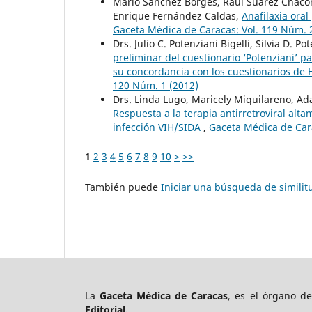
Mario Sánchez Borges, Raúl Suárez Chacón,
Enrique Fernández Caldas,
Anafilaxia ora
Gaceta Médica de Caracas: Vol. 119 Núm. 
Drs. Julio C. Potenziani Bigelli, Silvia D.
preliminar del cuestionario ‘Potenziani’ p
su concordancia con los cuestionarios d
120 Núm. 1 (2012)
Drs. Linda Lugo, Maricely Miquilareno, Ada
Respuesta a la terapia antirretroviral alt
infección VIH/SIDA
,
Gaceta Médica de Cara
1
2
3
4
5
6
7
8
9
10
>
>>
También puede
Iniciar una búsqueda de simili
La
Gaceta Médica de Caracas
, es el órgano d
Editorial.