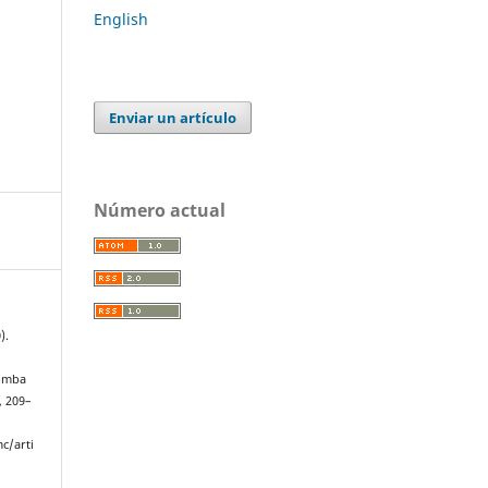
English
Enviar un artículo
Número actual
).
bomba
, 209–
c/arti