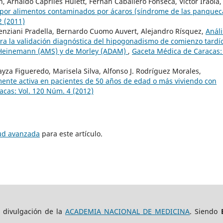
 Arnaldo Capriles Hulett, Fernán Caballero Fonseca, Victor Iraola,
l por alimentos contaminados por ácaros (síndrome de las panque
2 (2011)
 Potenziani Pradella, Bernardo Cuomo Auvert, Alejandro Rísquez,
Análi
ara la validación diagnóstica del hipogonadismo de comienzo tardí
e Heinemann (AMS) y de Morley (ADAM)
,
Gaceta Médica de Caracas: 
yza Figueredo, Marisela Silva, Alfonso J. Rodríguez Morales,
amente activa en pacientes de 50 años de edad o más viviendo con
cas: Vol. 120 Núm. 4 (2012)
tud avanzada
para este artículo.
e divulgación de la
ACADEMIA NACIONAL DE MEDICINA
. Siendo