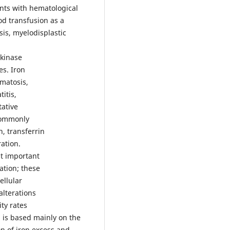
ents with hematological
d transfusion as a
is, myelodisplastic
kinase
es. Iron
matosis,
itis,
ative
 commonly
, transferrin
ration.
t important
ation; these
ellular
lterations
ty rates
d is based mainly on the
on of iron excess and