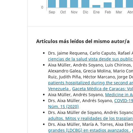
Artículos más leídos del mismo autor/a
Drs. Jaime Requena, Carlo Caputo, Rafael
ciencias de la salud vista desde sus publi
Aixa Müller, Andrés Soyano, Luis Chirinos,
Alexandro Galea, Grecia Molina, Mario Co
Ruiz, Judith Piña, Héctor Marcano, Jorge
patients hospitalized during the second an
Venezuela
,
Gaceta Médica de Caracas: Vol
Aixa Müller, Andrés Soyano,
Medicine in A
Drs. Aixa Müller, Andrés Soyano,
COVID-19
Núm. 1S (2020)
Drs. Aixa Müller de Soyano, Andrés Soyan
adultos. Mitos y realidades de los traspla
Drs. Aixa Müller, María A. Torres, Aixa El
grandes (LDCBG) en estadios avanzados
,