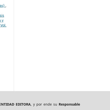
cas)
,
sis
o y
Vol.
ENTIDAD EDITORA
, y por ende su
Responsable