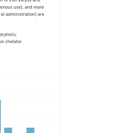
ravenous use), and more
ral administration) are
ocytosis;
n chelator.