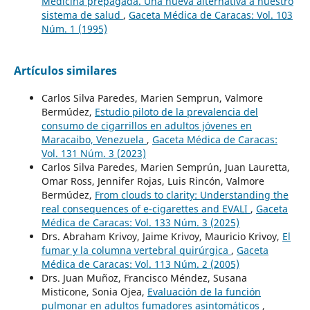
Medicina prepagada. Una nueva alternativa a nuestro
sistema de salud
,
Gaceta Médica de Caracas: Vol. 103
Núm. 1 (1995)
Artículos similares
Carlos Silva Paredes, Marien Semprun, Valmore
Bermúdez,
Estudio piloto de la prevalencia del
consumo de cigarrillos en adultos jóvenes en
Maracaibo, Venezuela
,
Gaceta Médica de Caracas:
Vol. 131 Núm. 3 (2023)
Carlos Silva Paredes, Marien Semprún, Juan Lauretta,
Omar Ross, Jennifer Rojas, Luis Rincón, Valmore
Bermúdez,
From clouds to clarity: Understanding the
real consequences of e-cigarettes and EVALI
,
Gaceta
Médica de Caracas: Vol. 133 Núm. 3 (2025)
Drs. Abraham Krivoy, Jaime Krivoy, Mauricio Krivoy,
El
fumar y la columna vertebral quirúrgica
,
Gaceta
Médica de Caracas: Vol. 113 Núm. 2 (2005)
Drs. Juan Muñoz, Francisco Méndez, Susana
Misticone, Sonia Ojea,
Evaluación de la función
pulmonar en adultos fumadores asintomáticos
,