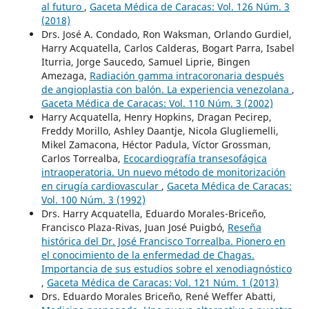
al futuro
,
Gaceta Médica de Caracas: Vol. 126 Núm. 3
(2018)
Drs. José A. Condado, Ron Waksman, Orlando Gurdiel,
Harry Acquatella, Carlos Calderas, Bogart Parra, Isabel
Iturria, Jorge Saucedo, Samuel Liprie, Bingen
Amezaga,
Radiación gamma intracoronaria después
de angioplastia con balón. La experiencia venezolana
,
Gaceta Médica de Caracas: Vol. 110 Núm. 3 (2002)
Harry Acquatella, Henry Hopkins, Dragan Pecirep,
Freddy Morillo, Ashley Daantje, Nicola Glugliemelli,
Mikel Zamacona, Héctor Padula, Víctor Grossman,
Carlos Torrealba,
Ecocardiografía transesofágica
intraoperatoria. Un nuevo método de monitorización
en cirugía cardiovascular
,
Gaceta Médica de Caracas:
Vol. 100 Núm. 3 (1992)
Drs. Harry Acquatella, Eduardo Morales-Briceño,
Francisco Plaza-Rivas, Juan José Puigbó,
Reseña
histórica del Dr. José Francisco Torrealba. Pionero en
el conocimiento de la enfermedad de Chagas.
Importancia de sus estudios sobre el xenodiagnóstico
,
Gaceta Médica de Caracas: Vol. 121 Núm. 1 (2013)
Drs. Eduardo Morales Briceño, René Weffer Abatti,