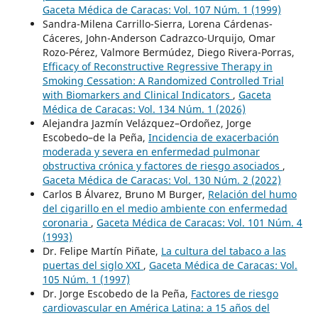
Gaceta Médica de Caracas: Vol. 107 Núm. 1 (1999)
Sandra-Milena Carrillo-Sierra, Lorena Cárdenas-
Cáceres, John-Anderson Cadrazco-Urquijo, Omar
Rozo-Pérez, Valmore Bermúdez, Diego Rivera-Porras,
Efficacy of Reconstructive Regressive Therapy in
Smoking Cessation: A Randomized Controlled Trial
with Biomarkers and Clinical Indicators
,
Gaceta
Médica de Caracas: Vol. 134 Núm. 1 (2026)
Alejandra Jazmín Velázquez–Ordoñez, Jorge
Escobedo–de la Peña,
Incidencia de exacerbación
moderada y severa en enfermedad pulmonar
obstructiva crónica y factores de riesgo asociados
,
Gaceta Médica de Caracas: Vol. 130 Núm. 2 (2022)
Carlos B Álvarez, Bruno M Burger,
Relación del humo
del cigarillo en el medio ambiente con enfermedad
coronaria
,
Gaceta Médica de Caracas: Vol. 101 Núm. 4
(1993)
Dr. Felipe Martín Piñate,
La cultura del tabaco a las
puertas del siglo XXI
,
Gaceta Médica de Caracas: Vol.
105 Núm. 1 (1997)
Dr. Jorge Escobedo de la Peña,
Factores de riesgo
cardiovascular en América Latina: a 15 años del