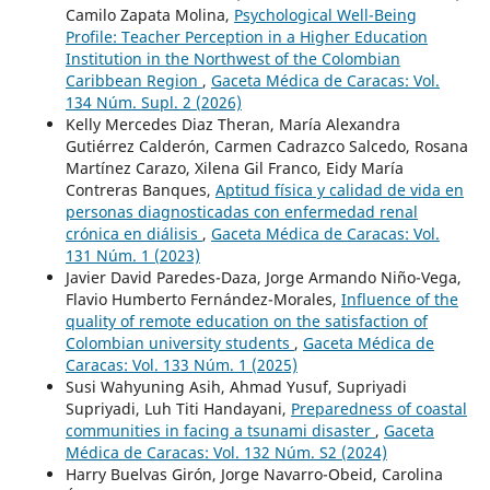
Camilo Zapata Molina,
Psychological Well-Being
Profile: Teacher Perception in a Higher Education
Institution in the Northwest of the Colombian
Caribbean Region
,
Gaceta Médica de Caracas: Vol.
134 Núm. Supl. 2 (2026)
Kelly Mercedes Diaz Theran, María Alexandra
Gutiérrez Calderón, Carmen Cadrazco Salcedo, Rosana
Martínez Carazo, Xilena Gil Franco, Eidy María
Contreras Banques,
Aptitud física y calidad de vida en
personas diagnosticadas con enfermedad renal
crónica en diálisis
,
Gaceta Médica de Caracas: Vol.
131 Núm. 1 (2023)
Javier David Paredes-Daza, Jorge Armando Niño-Vega,
Flavio Humberto Fernández-Morales,
Influence of the
quality of remote education on the satisfaction of
Colombian university students
,
Gaceta Médica de
Caracas: Vol. 133 Núm. 1 (2025)
Susi Wahyuning Asih, Ahmad Yusuf, Supriyadi
Supriyadi, Luh Titi Handayani,
Preparedness of coastal
communities in facing a tsunami disaster
,
Gaceta
Médica de Caracas: Vol. 132 Núm. S2 (2024)
Harry Buelvas Girón, Jorge Navarro-Obeid, Carolina