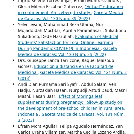
Ingrid Selene Torres-Rojas, Efraín Muñoz-Galíndez,
Gloria Milena Escobar-Gutiérrez,
“Virtual” education
in confinement: An iceberg to study
,
Gaceta Médica
de Caracas: Vol. 130 Núm. 3S (2022)
Yelvi Levani, Muhammad Reza Utama, Nur
Mujaddidah Mochtar, Aprilia Paramitasari, Sukadiono
Sukadiono, Dede Nasrullah,
Evaluation of Medical
Students’ Satisfaction for Total Online Learning
During Pandemic COVID-19 in Indonesia
,
Gaceta
Médica de Caracas: Vol. 130 Núm. 2S (2022)
Drs. Giuseppe Lanza Tarricone, Raquel Maizoub
Gómez,
Educación a distancia en la Facultad de
Medicina
,
Gaceta Médica de Caracas: Vol. 121 Núm. 2
(2013)
Andi Dian Purnama Sari Syafri, Abdul Salam, Veni
Hadju, Nurzakiah Hasan, Nurpudji Astuti Daud, Masni
Masni, Hasan Basri,
Effect of Moringa leaf
supplements during pregnancy: Follow-up study on
the development of pre-school children in rural area,
Indonesia
,
Gaceta Médica de Caracas: Vol. 131 Núm.
3 (2023)
Efraín Mora Aguilar, Felipe Agudelo Hernández, Yan
Carlos Ureña Villamizar, Martha Cecilia Lozano Ardila,