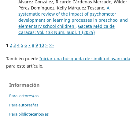
Álvarez González, Ricardo Cárdenas Mercado, Wilder
Pérez Domínguez, Kelly Márquez Toscano,
A
systematic review of the impact of psychomotor
development on learning processes in preschool and
elementary school children
,
Gaceta Médica de
Caracas: Vol. 133 Núm. Supl. 1 (2025)
1
2
3
4
5
6
7
8
9
10
>
>>
También puede
Iniciar una búsqueda de similitud avanzada
para este artículo.
Información
Para lectores/as
Para autores/as
Para bibliotecarios/as