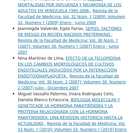
MORTALIDAD POR INFLUENZA Y NEUMONÍA DE LOS
ADULTOS EN VENEZUELA 1995-2006
,
Revista de la
Facultad de Medicina: Vol. 32 Núm. 1 (2009): Volumen
32, Numero 1 (2009) Enero - Junio 2009
Jeannegda Valverde, Egda Farías,
SEPSIS. FACTORES
DE RIESGO EN RECIÉN NACIDOS PRETÉRMINO
,
Revista de la Facultad de Medicina: Vol. 30 Núm. 1
(2007): Volumen 30, Numero 1 (2007) Enero - Junio
2007
Nina Martínez de Lima,
EFECTO DE LA TICLOPIDINA
EN LOS CAMBIOS MORFOLÓGICOS DE CULTIVOS
ENDOTELIALES INDUCIDOS POR LA INTERACCIÓN
ENDOTOXINAPLAQUETA
,
Revista de la Facultad de
Medicina: Vol. 30 Núm. 2 (2007): Volumen 30, Numero
2 (2007) Julio - Diciembre 2007
Miguel Vassallo Palermo, Iniara Rodriguez Celis,
Daniela Blanco Echezuria,
BIOLOGIA MOLECULAR Y
GENETICADE LA HORMONA PARATIROIDEA Y LA
PROTEINA RELACIONADA CON LA HORMONA
PARATIROIDEA: UNA REVISION HISTORICA HASTA LA
ACTUALIDAD
,
Revista de la Facultad de Medicina: Vol.
33 Núm. 1 (2010): Volumen 33, Numero 1 (2010) Enero