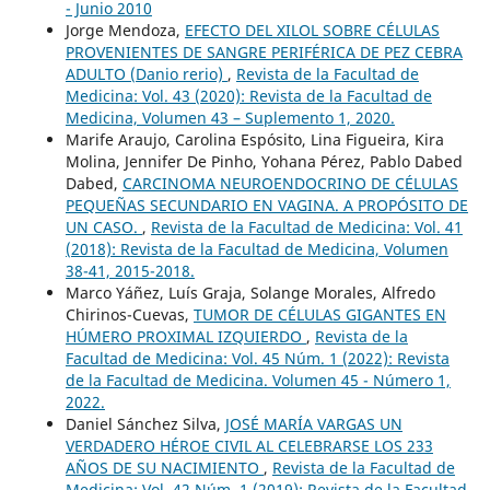
- Junio 2010
Jorge Mendoza,
EFECTO DEL XILOL SOBRE CÉLULAS
PROVENIENTES DE SANGRE PERIFÉRICA DE PEZ CEBRA
ADULTO (Danio rerio)
,
Revista de la Facultad de
Medicina: Vol. 43 (2020): Revista de la Facultad de
Medicina, Volumen 43 – Suplemento 1, 2020.
Marife Araujo, Carolina Espósito, Lina Figueira, Kira
Molina, Jennifer De Pinho, Yohana Pérez, Pablo Dabed
Dabed,
CARCINOMA NEUROENDOCRINO DE CÉLULAS
PEQUEÑAS SECUNDARIO EN VAGINA. A PROPÓSITO DE
UN CASO.
,
Revista de la Facultad de Medicina: Vol. 41
(2018): Revista de la Facultad de Medicina, Volumen
38-41, 2015-2018.
Marco Yáñez, Luís Graja, Solange Morales, Alfredo
Chirinos-Cuevas,
TUMOR DE CÉLULAS GIGANTES EN
HÚMERO PROXIMAL IZQUIERDO
,
Revista de la
Facultad de Medicina: Vol. 45 Núm. 1 (2022): Revista
de la Facultad de Medicina. Volumen 45 - Número 1,
2022.
Daniel Sánchez Silva,
JOSÉ MARÍA VARGAS UN
VERDADERO HÉROE CIVIL AL CELEBRARSE LOS 233
AÑOS DE SU NACIMIENTO
,
Revista de la Facultad de
Medicina: Vol. 42 Núm. 1 (2019): Revista de la Facultad