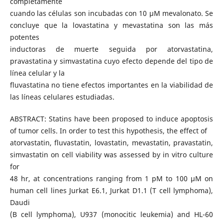
completamente
cuando las células son incubadas con 10 μM mevalonato. Se
concluye que la lovastatina y mevastatina son las más
potentes
inductoras de muerte seguida por atorvastatina,
pravastatina y simvastatina cuyo efecto depende del tipo de
línea celular y la
fluvastatina no tiene efectos importantes en la viabilidad de
las líneas celulares estudiadas.
ABSTRACT: Statins have been proposed to induce apoptosis
of tumor cells. In order to test this hypothesis, the effect of
atorvastatin, fluvastatin, lovastatin, mevastatin, pravastatin,
simvastatin on cell viability was assessed by in vitro culture
for
48 hr, at concentrations ranging from 1 pM to 100 μM on
human cell lines Jurkat E6.1, Jurkat D1.1 (T cell lymphoma),
Daudi
(B cell lymphoma), U937 (monocitic leukemia) and HL-60