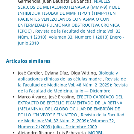
Garmendia, Juan Bautista De Sanctis,
NIVELES
SÉRICOS DE METALOPROTEINASA 9 (MMP-9) Y DEL
INHIBIDOR TISULAR DE MMP TIPO 1 (TIMP-1) EN
PACIENTES VENEZOLANOS CON ASMA O CON
ENFERMEDAD PULMONAR OBSTRUCTIVA CRÓNICA
(EPOC)
,
Revista de la Facultad de Medicina: Vol. 33
Núm. 1 (2010): Volumen 33, Numero 1 (2010) Enero -
Junio 2010
Artículos similares
José Cardier, Dylana Díaz, Olga Witting,
Biología y
aplicaciones clínicas de las células madre
,
Revista de
la Facultad de Medicina: Vol. 48 Núm. 2 (2025): Revista
de la Facultad de Medicina. Julio — Diciembre
Marco Álvarez, José Ercolino,
EFECTO CARDÍACO DEL
EXTRACTO DE EPITELIO PIGMENTADO DE LA RETINA
(MELANINA), DEL GLOBO OCULAR DE EMBRIÓN DE
POLLO “IN VIVO” E “IN VITRO
,
Revista de la Facultad
de Medicina: Vol. 32 Núm. 2 (2009): Volumen 32,
Numero 2 (2009) Julio - Diciembre 2009
Alejandro Rísquez, Luis Echezuría,
MORBI-