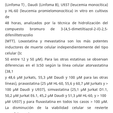
(Linfoma T) , Daudi (Linfoma B), U937 (leucemia monocítica)
y HL-60 (leucemia promielomonocítica) in vitro en cultivos
de
48 horas, analizados por la técnica de hidrolización del
compuesto bromuro de 3-(4,5-dimetiltiazol-2-il)-2,5-
difenilltetrazolio
(MTT). Lovastatina y mevastatina son los más potentes
inductores de muerte celular independientemente del tipo
celular (Ic
50 entre 12 y 50 μM). Para las otras estatinas se observan
diferencias en el Ic50 según la línea celular atorvastatina
(38,1
y 48,6 μM Jurkats, 55,3 μM Daudi y 100 μM para las otras
líneas), pravastatina (25 μM HL-60, 55,6 y 60,7 μM Jurkats y >
100 μM Daudi y U937), simvastatina (25,1 μM Jurkat D1.1,
50,2 μM Jurkat E6.1, 45,2 μM Daudi y 51,3 μM HL-60, y > 100
μM U937) y para fluvastatina en todos los casos > 100 μM.
La disminución de la viabilidad celular se revierte