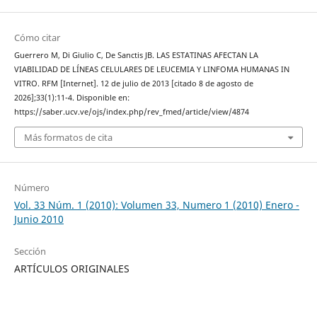
Cómo citar
Guerrero M, Di Giulio C, De Sanctis JB. LAS ESTATINAS AFECTAN LA
VIABILIDAD DE LÍNEAS CELULARES DE LEUCEMIA Y LINFOMA HUMANAS IN
VITRO. RFM [Internet]. 12 de julio de 2013 [citado 8 de agosto de
2026];33(1):11-4. Disponible en:
https://saber.ucv.ve/ojs/index.php/rev_fmed/article/view/4874
Más formatos de cita
Número
Vol. 33 Núm. 1 (2010): Volumen 33, Numero 1 (2010) Enero -
Junio 2010
Sección
ARTÍCULOS ORIGINALES