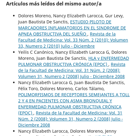
Artículos más leídos del mismo autor/a
Dolores Moreno, Nancy Elizabeth Larocca, Gur Levy,
Juan Bautista De Sanctis,
ESTUDIO PILOTO DE
MARCADORES INFLAMATORIOS EN EL SINDROME DE
APNEA OBSTRUCTIVA DEL SUEÑO
,
Revista de la
Facultad de Medicina: Vol. 33 Núm. 2 (2010): Volumen
33, Numero 2 (2010) Julio - Diciembre
Yeilis C Canónico, Nancy Elizabeth Larocca G, Dolores
Moreno, Juan Bautista De Sanctis,
HLA y ENFERMEDAD
PULMONAR OBSTRUCTIVA CRÓNICA (EPOC)
,
Revista
de la Facultad de Medicina: Vol. 31 Núm. 2 (2008):
Volumen 31, Numero 2 (2008) Julio - Diciembre 2008
Nancy Elizabeth Larocca G, Juan Bautista De Sanctis,
Félix Toro, Dolores Moreno, Carlos Tálamo,
POLIMORFISMOS DE RECEPTORES SEMEJANTES A TOLL
2 Y 4 EN PACIENTES CON ASMA BRONQUIAL Y
ENFERMEDAD PULMONAR OBSTRUCTIVA CRÓNICA
(EPOC)
,
Revista de la Facultad de Medicina: Vol. 31
Núm. 2 (2008): Volumen 31, Numero 2 (2008) Julio -
Diciembre 2008
Nancy Elizabeth Larocca, Dolores Moreno, Jenny