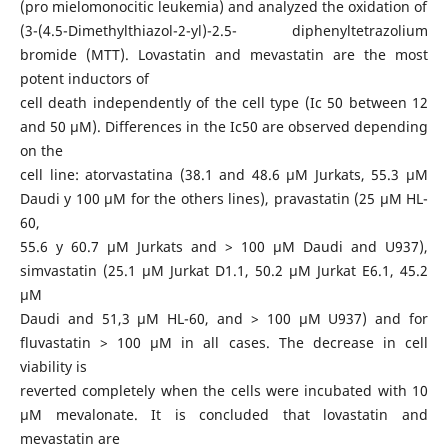
(pro mielomonocitic leukemia) and analyzed the oxidation of
(3-(4.5-Dimethylthiazol-2-yl)-2.5- diphenyltetrazolium
bromide (MTT). Lovastatin and mevastatin are the most
potent inductors of
cell death independently of the cell type (Ic 50 between 12
and 50 μM). Differences in the Ic50 are observed depending
on the
cell line: atorvastatina (38.1 and 48.6 μM Jurkats, 55.3 μM
Daudi y 100 μM for the others lines), pravastatin (25 μM HL-
60,
55.6 y 60.7 μM Jurkats and > 100 μM Daudi and U937),
simvastatin (25.1 μM Jurkat D1.1, 50.2 μM Jurkat E6.1, 45.2
μM
Daudi and 51,3 μM HL-60, and > 100 μM U937) and for
fluvastatin > 100 μM in all cases. The decrease in cell
viability is
reverted completely when the cells were incubated with 10
μM mevalonate. It is concluded that lovastatin and
mevastatin are