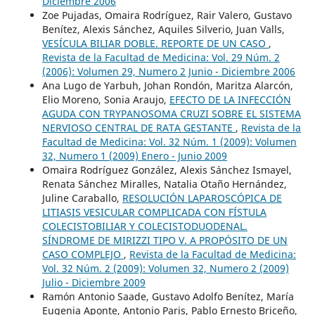
Diciembre 2006
Zoe Pujadas, Omaira Rodríguez, Rair Valero, Gustavo
Benítez, Alexis Sánchez, Aquiles Silverio, Juan Valls,
VESÍCULA BILIAR DOBLE. REPORTE DE UN CASO
,
Revista de la Facultad de Medicina: Vol. 29 Núm. 2
(2006): Volumen 29, Numero 2 Junio - Diciembre 2006
Ana Lugo de Yarbuh, Johan Rondón, Maritza Alarcón,
Elio Moreno, Sonia Araujo,
EFECTO DE LA INFECCIÓN
AGUDA CON TRYPANOSOMA CRUZI SOBRE EL SISTEMA
NERVIOSO CENTRAL DE RATA GESTANTE
,
Revista de la
Facultad de Medicina: Vol. 32 Núm. 1 (2009): Volumen
32, Numero 1 (2009) Enero - Junio 2009
Omaira Rodríguez González, Alexis Sánchez Ismayel,
Renata Sánchez Miralles, Natalia Otaño Hernández,
Juline Caraballo,
RESOLUCIÓN LAPAROSCÓPICA DE
LITIASIS VESICULAR COMPLICADA CON FÍSTULA
COLECISTOBILIAR Y COLECISTODUODENAL.
SÍNDROME DE MIRIZZI TIPO V. A PROPÓSITO DE UN
CASO COMPLEJO
,
Revista de la Facultad de Medicina:
Vol. 32 Núm. 2 (2009): Volumen 32, Numero 2 (2009)
Julio - Diciembre 2009
Ramón Antonio Saade, Gustavo Adolfo Benítez, María
Eugenia Aponte, Antonio Paris, Pablo Ernesto Briceño,