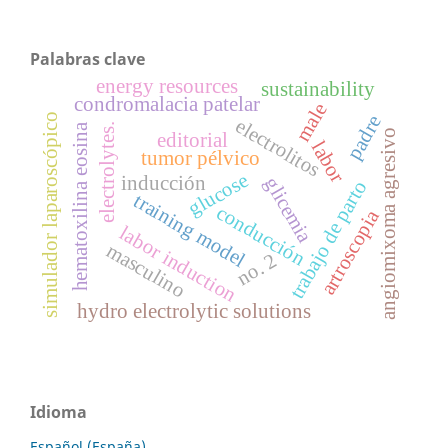
Palabras clave
energy resources
sustainability
condromalacia patelar
male
simulador laparoscópico
padre
electrolitos
hematoxilina eosina
electrolytes.
angiomixoma agresivo
editorial
labor
tumor pélvico
glucose
inducción
glicemia
trabajo de parto
training model
conducción
artroscopia
labor induction
masculino
no. 2
hydro electrolytic solutions
Idioma
Español (España)